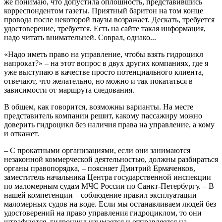
же понимаю, что допустила оплошность, представившись
корреспондентом газеты. Приятный баритон на том конце
провода после некоторой паузы возражает. Дескать, требуется
удостоверение, требуется. Есть на сайте такая информация,
надо читать внимательней. Соврал, однако...
«Надо иметь право на управление, чтобы взять гидроцикл
напрокат?» – на этот вопрос в двух других компаниях, где я
уже выступаю в качестве просто потенциального клиента,
отвечают, что желательно, но можно и так покататься в
зависимости от маршрута следования.
В общем, как говорится, возможны варианты. На месте
представитель компании решит, какому пассажиру можно
доверить гидроцикл без наличия права на управление, а кому
и откажет.
– С прокатными организациями, если они занимаются
незаконной коммерческой деятельностью, должны разбираться
органы правопорядка, – поясняет Дмитрий Ермаченков,
заместитель начальника Центра государственной инспекции
по маломерным судам МЧС России по Санкт-Петербургу. – В
нашей компетенции – соблюдение правил эксплуатации
маломерных судов на воде. Если мы останавливаем людей без
удостоверений на право управления гидроциклом, то они
штрафуются, гидроцикл изымается и отправляется на