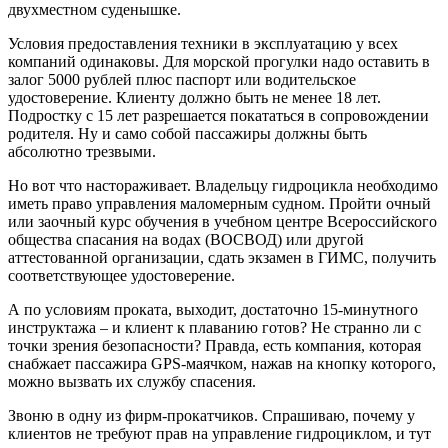
двухместном суденышке.
Условия предоставления техники в эксплуатацию у всех
компаний одинаковы. Для морской прогулки надо оставить в
залог 5000 рублей плюс паспорт или водительское
удостоверение. Клиенту должно быть не менее 18 лет.
Подростку с 15 лет разрешается покататься в сопровождении
родителя. Ну и само собой пассажиры должны быть
абсолютно трезвыми.
Но вот что настораживает. Владельцу гидроцикла необходимо
иметь право управления маломерным судном. Пройти очный
или заочный курс обучения в учебном центре Всероссийского
общества спасания на водах (ВОСВОД) или другой
аттестованной организации, сдать экзамен в ГИМС, получить
соответствующее удостоверение.
А по условиям проката, выходит, достаточно 15-минутного
инструктажа – и клиент к плаванию готов? Не странно ли с
точки зрения безопасности? Правда, есть компания, которая
снабжает пассажира GPS-маячком, нажав на кнопку которого,
можно вызвать их службу спасения.
Звоню в одну из фирм-прокатчиков. Спрашиваю, почему у
клиентов не требуют прав на управление гидроциклом, и тут