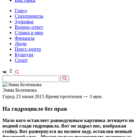
Выставки
Город
Спецпроекты
Здоровье
Вопрос-ответ
Страна и мир
Финансы
Люди
Пресс-центр
Культура
Спорт
Эмма Беленкова
Город
23 июня 2015
Время прочтения ⁓ 3 мин.
На гидроцикле без прав
Мало кого оставляет равнодушным картинка летящего по
водной глади гидроцикла. Вот он задрал нос, изображая
стойку. Вот развернулся на полном ходу, оставляя пенный
бурлящий след... Можно только позавидовать человеку за