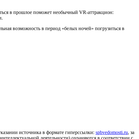
зиться в прошлое поможет необычный VR-аттракцион:
и.
альная возможность в период «белых ночей» погрузиться в
 указании источника в формате гиперссылки:
spbvedomosti.ru
, за
 интеллектуальной деятельности) охраняются в соответствии с