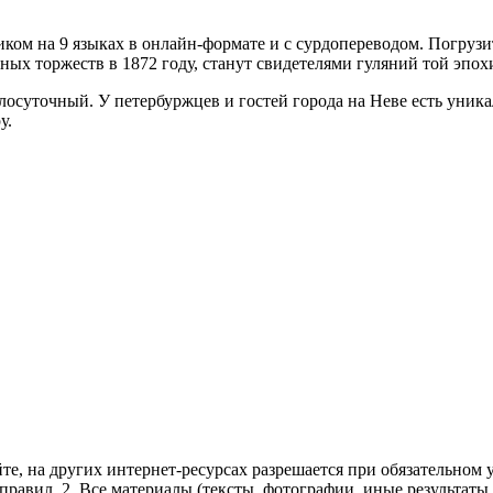
иком на 9 языках в онлайн-формате и с сурдопереводом. Погру
ых торжеств в 1872 году, станут свидетелями гуляний той эпох
глосуточный. У петербуржцев и гостей города на Неве есть уник
у.
те, на других интернет-ресурсах разрешается при обязательном
правил.
2. Все материалы (тексты, фотографии, иные результаты