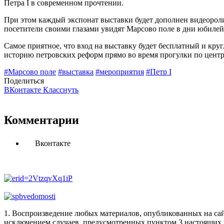
Петра I в современном прочтении.
При этом каждый экспонат выставки будет дополнен видеорол
посетители своими глазами увидят Марсово поле в дни юбилейн
Самое приятное, что вход на выставку будет бесплатный и кру
историю петровских реформ прямо во время прогулки по центр
#Марсово поле
#выставка
#мероприятия
#Петр I
Поделиться
ВКонтакте
Класснуть
Комментарии
Вконтакте
1. Воспроизведение любых материалов, опубликованных на сай
исключением случаев, предусмотренных пунктом 3 настоящих 