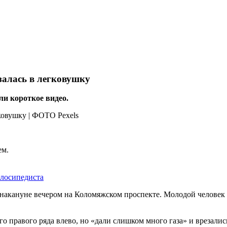
залась в легковушку
и короткое видео.
ем.
елосипедиста
накануне вечером на Коломяжском проспекте. Молодой человек и
его правого ряда влево, но «дали слишком много газа» и врезал