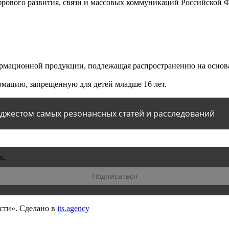
ового развития, связи и массовых коммуникаций Российской 
мационной продукции, подлежащая распространению на основа
мацию, запрещенную для детей младше 16 лет.
йджестом самых резонансных статей и расследований
х.
сти».
Сделано в
its.agency