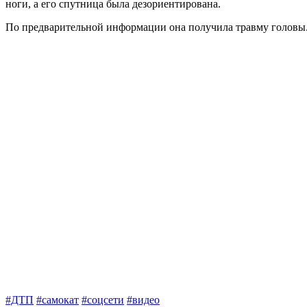
ноги, а его спутница была дезориентирована.
По предварительной информации она получила травму головы. 
#ДТП
#самокат
#соцсети
#видео