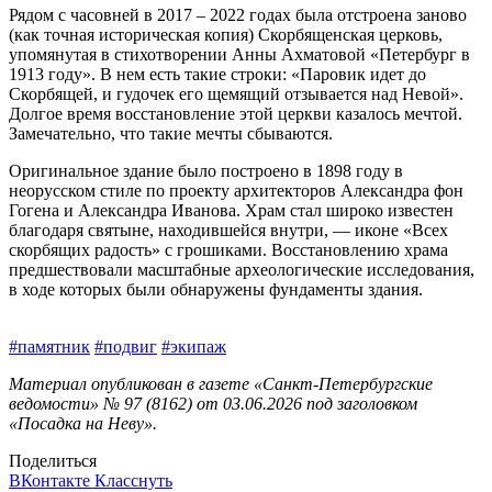
Рядом с часовней в 2017 – 2022 годах была отстроена заново
(как точная историческая копия) Скорбященская церковь,
упомянутая в стихотворении Анны Ахматовой «Петербург в
1913 году». В нем есть такие строки: «Паровик идет до
Скорбящей, и гудочек его щемящий отзывается над Невой».
Долгое время восстановление этой церкви казалось мечтой.
Замечательно, что такие мечты сбываются.
Оригинальное здание было построено в 1898 году в
неорусском стиле по проекту архитекторов Александра фон
Гогена и Александра Иванова. Храм стал широко известен
благодаря святыне, находившейся внутри, — иконе «Всех
скорбящих радость» с грошиками. Восстановлению храма
предшествовали масштабные археологические исследования,
в ходе которых были обнаружены фундаменты здания.
#памятник
#подвиг
#экипаж
Материал опубликован в газете «Санкт-Петербургские
ведомости» № 97 (8162) от 03.06.2026 под заголовком
«Посадка на Неву».
Поделиться
ВКонтакте
Класснуть