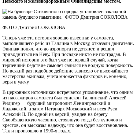
Невского и железнодорожным Финляндским мостом.
ФОТО Дмитрия СОКОЛОВА
Теперь уже эта история хорошо известна: у самолета,
выполнявшего рейс из Таллина в Москву, отказали двигатели.
Экипаж понял, что до аэропорта не дотянет, и решил
приводниться на Неву. При посадке никто не пострадал. В
мировой истории это был уже не первый случай, когда
терпевший бедствие самолет садился на водную поверхность.
Но всякий раз подобное действие зависело от высочайшего
мастерства экипажа, учета множества факторов и, конечно,
веры в удачу.
В церковных источниках встречается упоминание, что одним
из пассажиров самолета был епископ Таллинский Алексей
Ридигер — будущий митрополит Ленинградский и
Ладожский, а затем Патриарх Московский и всея Руси
Алексий II. По одной из версий, увидев на берегу
Скорбященскую часовню, стоявшую тогда без куполов и
крестов, он высказал надежду, что она будет восстановлена.
Так и произошло в 1990‑х годах.