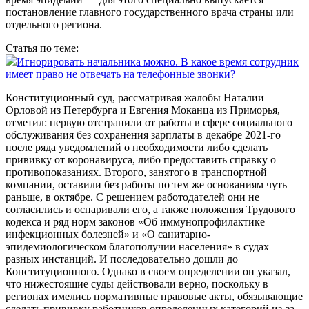
постановление главного государственного врача страны или
отдельного региона.
Статья по теме:
Игнорировать начальника можно. В какое время сотрудник
имеет право не отвечать на телефонные звонки?
Конституционный суд, рассматривая жалобы Наталии
Орловой из Петербурга и Евгения Моканца из Приморья,
отметил: первую отстранили от работы в сфере социального
обслуживания без сохранения зарплаты в декабре 2021‑го
после ряда уведомлений о необходимости либо сделать
прививку от коронавируса, либо предоставить справку о
противопоказаниях. Второго, занятого в транспортной
компании, оставили без работы по тем же основаниям чуть
раньше, в октябре. С решением работодателей они не
согласились и оспаривали его, а также положения Трудового
кодекса и ряд норм законов «Об иммунопрофилактике
инфекционных болезней» и «О санитарно-
эпидемиологическом благополучии населения» в судах
разных инстанций. И последовательно дошли до
Конституционного. Однако в своем определении он указал,
что нижестоящие суды действовали верно, поскольку в
регионах имелись нормативные правовые акты, обязывающие
сделать прививку работников определенных категорий из‑за