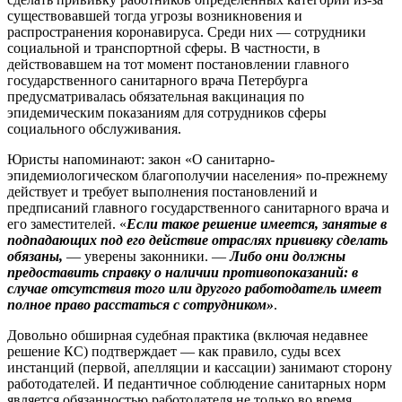
существовавшей тогда угрозы возникновения и
распространения коронавируса. Среди них — сотрудники
социальной и транспортной сферы. В частности, в
действовавшем на тот момент постановлении главного
государственного санитарного врача Петербурга
предусматривалась обязательная вакцинация по
эпидемическим показаниям для сотрудников сферы
социального обслуживания.
Юристы напоминают: закон «О санитарно-
эпидемиологическом благополучии населения» по‑прежнему
действует и требует выполнения постановлений и
предписаний главного государственного санитарного врача и
его заместителей. «
Если такое решение имеется, занятые в
подпадающих под его действие отраслях прививку сделать
обязаны,
— уверены законники. —
Либо они должны
предоставить справку о наличии противопоказаний: в
случае отсутствия того или другого работодатель имеет
полное право расстаться с сотрудником»
.
Довольно обширная судебная практика (включая недавнее
решение КС) подтверждает — как правило, суды всех
инстанций (первой, апелляции и кассации) занимают сторону
работодателей. И педантичное соблюдение санитарных норм
является обязанностью работодателя не только во время