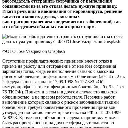
работодатель отстранить сотрудника от выполнения
обязанностей из‑за его отказа делать нужную прививку.
И хотя речь шла о вакцинации от коронавируса, решение
касается и многих других, связанных
как с распространением эпидемических заболеваний, так
и с соблюдением обычных санитарных норм.
ФОТО Jose Vazquez on Unsplash
Отсутствие профилактических прививок влечет отказ в
приеме на работу или отстранение от нее (без сохранения
зарплаты) тогда, когда ее выполнение связано с высоким
риском заболевания инфекционными болезнями (абз. 4 п. 2 ст.
5 федерального закона от 17.09.1998 № 157‑ФЗ «Об
иммунопрофилактике инфекционных болезней», абз. 9 ч. 1 ст.
76 ТК РФ). Причем и в том и в другом случае это является
обязанностью, а не правом работодателя. Перечень работ,
выполнение которых связано с риском заболевания такими
болезнями и требует обязательного проведения прививок,
утвержден постановлением правительства РФ от 15.07.1999
№ 8253. Кроме того, обязанность сделать прививку может
быть распространена и на другие сферы деятельности во
время эпидемии — для этого специально выпускается