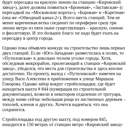
будет пересадка на красную линию на станцию «Кировский
завод»), далее должны появиться «Броневая», «Заставская» (с
пересадкой на «Московские ворота»), «Боровая» и «Каретная»
(она же «Обводный канал-2»). Всего шесть станций. Тем не
менее коричневая ветка соединит по периферии сразу три
линии метро из пяти ныне существующих – красную, синюю
и фиолетовую. И это большое благо: не надо будет ехать на
пересадку в центр города.
Однако пока объявлен конкурс на строительство лишь первых
двух станций. Если «Юго-Западная» разместилась в полях, то
«Путиловская» в довольно тесном уголке города. Хотя,
обследовав микрорайон, прилегающий к станции «Кировский
завод», убедился, что места для строительства и здесь вполне
достаточно. По проекту, выход с «Путиловской» намечен на
улицу Васи Алексеева в приближении к улице Маршала
Говорова. Однако забор вокруг стройплощадки, где будет
находиться шахта # 844 (нумерация по строительной
документации), возвели в некотором отдалении от тротуара,
между ними сейчас небольшая роща из лиственных деревьев –
тополей, кленов и других. Хочется надеяться, что она
сохранится.
Стройплощадка под другую шахту, под номером 845,
находится в 150 метрах от станции метро «Кировский завод»