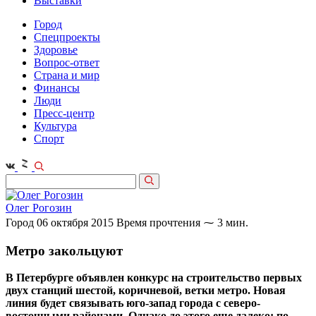
Выставки
Город
Спецпроекты
Здоровье
Вопрос-ответ
Страна и мир
Финансы
Люди
Пресс-центр
Культура
Спорт
Олег Рогозин
Город
06 октября 2015
Время прочтения ⁓ 3 мин.
Метро закольцуют
В Петербурге объявлен конкурс на строительство первых
двух станций шестой, коричневой, ветки метро. Новая
линия будет связывать юго-запад города с северо-
восточными районами. Однако до этого еще далеко: по