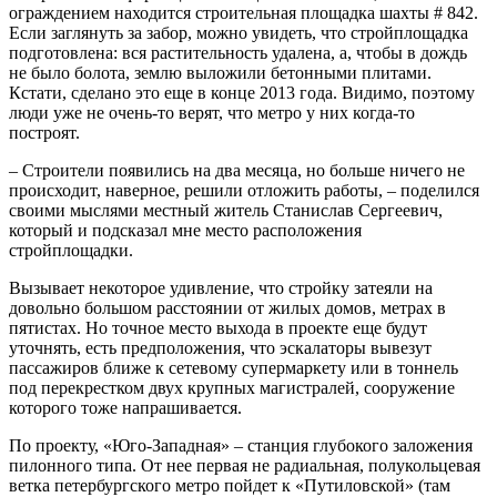
ограждением находится строительная площадка шахты # 842.
Если заглянуть за забор, можно увидеть, что стройплощадка
подготовлена: вся растительность удалена, а, чтобы в дождь
не было болота, землю выложили бетонными плитами.
Кстати, сделано это еще в конце 2013 года. Видимо, поэтому
люди уже не очень-то верят, что метро у них когда-то
построят.
– Строители появились на два месяца, но больше ничего не
происходит, наверное, решили отложить работы, – поделился
своими мыслями местный житель Станислав Сергеевич,
который и подсказал мне место расположения
стройплощадки.
Вызывает некоторое удивление, что стройку затеяли на
довольно большом расстоянии от жилых домов, метрах в
пятистах. Но точное место выхода в проекте еще будут
уточнять, есть предположения, что эскалаторы вывезут
пассажиров ближе к сетевому супермаркету или в тоннель
под перекрестком двух крупных магистралей, сооружение
которого тоже напрашивается.
По проекту, «Юго-Западная» – станция глубокого заложения
пилонного типа. От нее первая не радиальная, полукольцевая
ветка петербургского метро пойдет к «Путиловской» (там