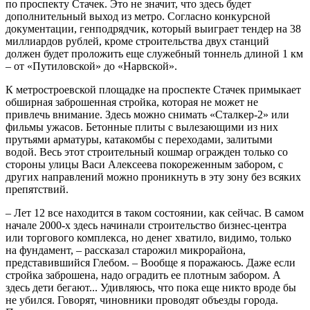
по проспекту Стачек. Это не значит, что здесь будет
дополнительный выход из метро. Согласно конкурсной
документации, генподрядчик, который выиграет тендер на 38
миллиардов рублей, кроме строительства двух станций
должен будет проложить еще служебный тоннель длиной 1 км
– от «Путиловской» до «Нарвской».
К метростроевской площадке на проспекте Стачек примыкает
обширная заброшенная стройка, которая не может не
привлечь внимание. Здесь можно снимать «Сталкер-2» или
фильмы ужасов. Бетонные плиты с вылезающими из них
прутьями арматуры, катакомбы с переходами, залитыми
водой. Весь этот строительный кошмар огражден только со
стороны улицы Васи Алексеева покореженным забором, с
других направлений можно проникнуть в эту зону без всяких
препятствий.
– Лет 12 все находится в таком состоянии, как сейчас. В самом
начале 2000-х здесь начинали строительство бизнес-центра
или торгового комплекса, но денег хватило, видимо, только
на фундамент, – рассказал старожил микрорайона,
представившийся Глебом. – Вообще я поражаюсь. Даже если
стройка заброшена, надо оградить ее плотным забором. А
здесь дети бегают... Удивляюсь, что пока еще никто вроде бы
не убился. Говорят, чиновники проводят объезды города.