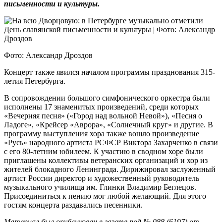
письменности и культуры.
Фото: Александр Дроздов
Концерт также явился началом программы празднования 315-
летия Петербурга.
В сопровождении большого симфонического оркестра были
исполнены 17 знаменитых произведений, среди которых
«Вечерняя песня» («Город над вольной Невой»), «Песня о
Ладоге», «Крейсер «Аврора», «Солнечный круг» и другие. В
программу выступления хора также вошло произведение
«Русь» народного артиста РСФСР Виктора Захарченко в связи
с его 80-летним юбилеем. К участию в сводном хоре были
приглашены коллективы ветеранских организаций и хор из
жителей блокадного Ленинграда. Дирижировал заслуженный
артист России директор и художественный руководитель
музыкального училища им. Глинки Владимир Беглецов.
Присоединиться к пению мог любой желающий. Для этого
гостям концерта раздавались песенники.
Материал был опубликован в газете под № 088 (6197) от