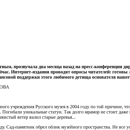
атным, прозвучала два месяца назад на пресс-конференции ди
час. Интернет-издания проводят опросы читателей: готовы л
ансовой поддержки этого любимого детища основателя нашег
ого учреждения Русского музея в 2004 году по той причине, что 
и. Погибали уникальные статуи. Так долго мрамор не стоит даж
вистый ветер валил старые деревья...
оду. Сад-памятник обрел облик музейного пространства. Не все у