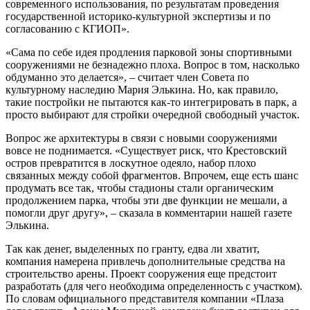
современного использования, по результатам проведения
государственной историко-культурной экспертизы и по
согласованию с КГИОП».
«Сама по себе идея продления парковой зоны спортивными
сооружениями не безнадежно плоха. Вопрос в том, насколько
обдуманно это делается», – считает член Совета по
культурному наследию Мария Элькина. Но, как правило,
такие постройки не пытаются как-то интегрировать в парк, а
просто выбирают для стройки очередной свободный участок.
Вопрос же архитектуры в связи с новыми сооружениями
вовсе не поднимается. «Существует риск, что Крестовский
остров превратится в лоскутное одеяло, набор плохо
связанных между собой фрагментов. Впрочем, еще есть шанс
продумать все так, чтобы стадионы стали органическим
продолжением парка, чтобы эти две функции не мешали, а
помогли друг другу», – сказала в комментарии нашей газете
Элькина.
Так как денег, выделенных по гранту, едва ли хватит,
компания намерена привлечь дополнительные средства на
строительство арены. Проект сооружения еще предстоит
разработать (для чего необходима определенность с участком).
По словам официального представителя компании «Плаза