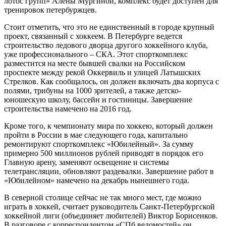
лотос групп» Алены Мургиной, комплекс будет доступен для
тренировок петербуржцев.
Стоит отметить, что это не единственный в городе крупный
проект, связанный с хоккеем. В Петербурге ведется
строительство ледового дворца другого хоккейного клуба,
уже профессионального – СКА. Этот спорткомплекс
разместится на месте бывшей свалки на Российском
проспекте между рекой Оккервиль и улицей Латышских
Стрелков. Как сообщалось, он должен включать два корпуса с
полями, трибуны на 1000 зрителей, а также детско-
юношескую школу, бассейн и гостиницы. Завершение
строительства намечено на 2016 год.
Кроме того, к чемпионату мира по хоккею, который должен
пройти в России в мае следующего года, капитально
ремонтируют спорткомплекс «Юбилейный». За сумму
примерно 500 миллионов рублей приводят в порядок его
Главную арену, заменяют освещение и системы
телетрансляции, обновляют раздевалки. Завершение работ в
«Юбилейном» намечено на декабрь нынешнего года.
В северной столице сейчас не так много мест, где можно
играть в хоккей, считает руководитель Санкт-Петербургской
хоккейной лиги (объединяет любителей) Виктор Борисенков.
В разговоре с корреспондентом «СПб ведомостей» он