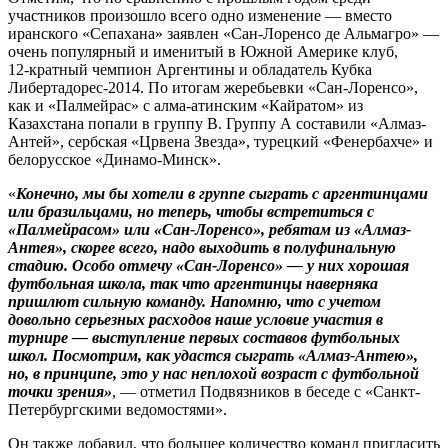
участников произошло всего одно изменение — вмес­то
иранского «Сепахана» заявлен «Сан-Лоренсо де Альмагро» —
очень популярный и именитый в Южной Америке клуб,
12‑кратный чемпион Аргентины и обладатель Кубка
Либертадорес-2014. По итогам жеребьевки «Сан-Лоренсо»,
как и «Палмейрас» с алма-атинским «Кайратом» из
Казахстана попали в группу B. Группу А составили «Алмаз-
Антей», сербская «Црвена Звезда», турецкий «Фенербахче» и
белорусское «Динамо-Минск».
«
Конечно, мы бы хотели в группе сыграть с аргентинцами
или бразильцами, но теперь, чтобы встретиться с
«Палмейрасом» или «Сан-Лоренсо», ребятам из «Алмаз-
Антея», скорее всего, надо выходить в полуфинальную
стадию. Особо отмечу «Сан-Лоренсо» — у них хорошая
футбольная школа, так что аргентинцы наверняка
пришлют сильную команду. Напомню, что с учетом
довольно серьезных расходов наше условие участия в
турнире — выступление первых составов футбольных
школ. Посмотрим, как удастся сыграть «Алмаз-Антею»,
но, в принципе, это у нас неплохой возраст с футбольной
точки зрения»
, — отметил Подвязников в беседе с «Санкт-
Петербургскими ведомостями».
Он также добавил, что большее количество команд пригласить