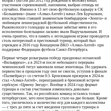
Возраст (на сей раз 2012 год рождения и моложе) юных
участников соревнований, напомним, выбран отнюдь не
случайно. Именно в 13 лет свою футбольную карьеру в СК
«Большевик» (ныне «Алмаз-Антей») начал Лев Бурчалкин,
впоследствии ставший знаменитым бомбардиром «Зенита» и
любимцем ленинградской футбольной общественности.
Рыжеволосого голеадора за важные забитые мячи в его
исполнении болельщики ласково звали Выручалкиным. И
очень приятно, что в память о легендарном игроке проводится
столь интересный и престижный турнир, который был
учрежден в 2016 году Концерном ВКО «Алмаз-Антей» при
поддержке Федерации футбола Санкт-Петербурга.
Первые четыре розыгрыша победу праздновал испанский
«Вильярреал», а в 2023‑м после небольшого перерыва
чемпионский титул завоевали юные зенитовцы. Но удержать
первенство в прошлом году они не смогли, уступив в финале
«Палмейрасу» со счетом 0:3. Бронзовым призером в 2024‑м
стал «Алмаз-Антей», переигравший в бронзовой встрече
сербскую «Црвену Звезду». Вообще в 2024 году формат
турнира и состав участников изменились довольно
существенно. Так, из российских команд остались только
петербургские, зато иностранных стало на две больше. Кроме
того, увеличилось и количество игр для каждого коллектива
— с трех до пяти за счет введения группового турнира и