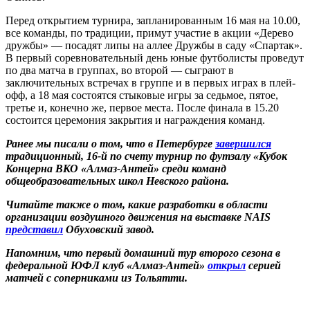
Перед открытием турнира, запланированным 16 мая на 10.00,
все ­команды, по традиции, примут участие в акции «Дерево
дружбы» — посадят липы на аллее Дружбы в саду «Спартак».
В первый соревновательный день юные футболисты проведут
по два матча в группах, во второй — сыграют в
заключительных встречах в группе и в первых играх в плей-
офф, а 18 мая состоятся стыковые игры за седьмое, пятое,
третье и, конечно же, первое места. После финала в 15.20
состоится церемония закрытия и награждения команд.
Ранее мы писали о том, что в Петербурге
завершился
традиционный, 16‑й по счету турнир по футзалу «Кубок
Концерна ВКО «Алмаз-Антей» среди команд
общеобразовательных школ Невского района.
Читайте также о том, какие разработки в области
организации воздушного движения на выставке NAIS
представил
Обуховский завод.
Напомним, что первый домашний тур второго сезона в
федеральной ЮФЛ клуб «Алмаз-Антей»
открыл
серией
матчей с соперниками из Тольятти.