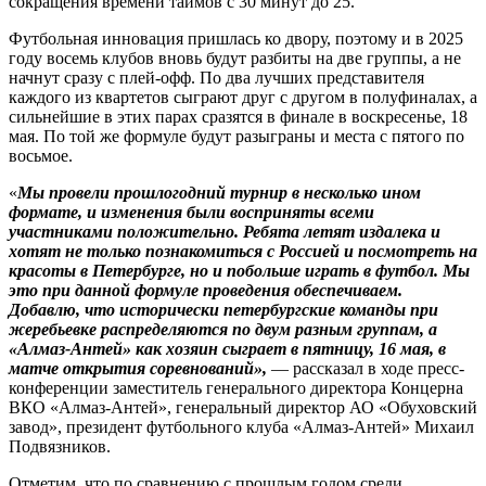
сокращения времени таймов с 30 минут до 25.
Футбольная инновация пришлась ко двору, поэтому и в 2025
году восемь клубов вновь будут разбиты на две группы, а не
начнут сразу с плей-­офф. По два лучших представителя
каждого из квартетов сыграют друг с другом в полуфиналах, а
сильнейшие в этих парах сразятся в финале в воскресенье, 18
мая. По той же формуле будут разыграны и места с пятого по
восьмое.
«
Мы провели прошлогодний турнир в несколько ином
формате, и изменения были восприняты всеми
участниками положительно. Ребята летят издалека и
хотят не только познакомиться с Россией и посмотреть на
красоты в Петербурге, но и побольше играть в футбол. Мы
это при данной формуле проведения обес­печиваем.
Добавлю, что исторически петербургские команды при
жеребьевке распределяются по двум разным группам, а
«Алмаз-Антей» как хозяин сыграет в пятницу, 16 мая, в
матче открытия соревнований»,
— рассказал в ходе пресс-
конференции заместитель генерального директора Концерна
ВКО «Алмаз-Антей», генеральный директор АО «Обуховский
завод», президент футбольного клуба «Алмаз-Антей» Михаил
Подвязников.
Отметим, что по сравнению с прошлым годом среди