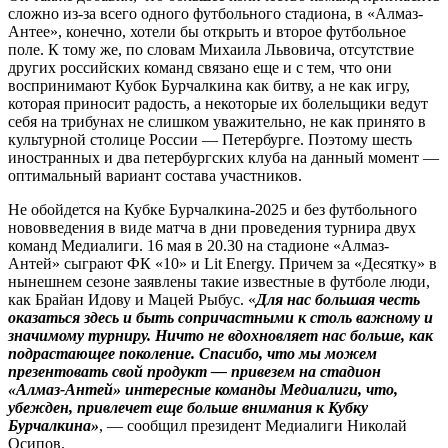
сложно из‑за всего одного футбольного стадиона, в «Алмаз-
Антее», конечно, хотели бы открыть и второе футбольное
поле. К тому же, по словам Михаила Львовича, отсутствие
других российских команд связано еще и с тем, что они
воспринимают Кубок Бурчалкина как битву, а не как игру,
которая приносит радость, а некоторые их болельщики ведут
себя на трибунах не слишком уважительно, не как принято в
культурной столице России — Петербурге. Поэтому шесть
иностранных и два петербургских клуба на данный момент —
оптимальный вариант состава участников.
Не обойдется на Кубке Бурчалкина-2025 и без футбольного
нововведения в виде матча в дни проведения турнира двух
команд Медиалиги. 16 мая в 20.30 на стадионе «Алмаз-
Антей» сыграют ФК «10» и Lit Energy. Причем за «Десятку» в
нынешнем сезоне заявлены такие известные в футболе люди,
как Брайан Идову и Мацей Рыбус. «
Для нас большая честь
оказаться здесь и быть сопричастными к столь важному и
значимому турниру. Ничто не вдохновляет нас больше, как
подрастающее поколение. Спасибо, что мы можем
презентовать свой продукт — привезем на стадион
«Алмаз-Антей» интересные команды Медиалиги, что,
убежден, привлечет еще больше внимания к Кубку
Бурчалкина»
, — сообщил президент Медиалиги Николай
Осипов.