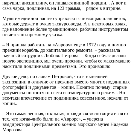
нарушил дисциплину, он лишался винной порции... А вот и
сама чарка, подлинная, на 123 грамма, – рядом в витрине.
Мультимедийной частью управляют с помощью планшетов,
которые держат в руках экскурсоводы. А в некоторых залах,
где наполнение более традиционное, рабочим инструментом
остается по-прежнему указка.
– Я пришла работать на «Аврору» еще в 1972 году и помню
прежний корабль, до капитального ремонта, – рассказала
научный сотрудник Любовь Петрова. – Когда сейчас делали
новую экспозицию, мы очень просили, чтобы ее максимально
насытили подлинными предметами. Это произошло.
Другое дело, по словам Петровой, что в нынешней
экспозиции в отличие от прежних вместо многих подлинных
фотографий и документов – копии. Понятно почему: старые
документы портятся от света и температурного режима. Но
все-таки впечатление от подлинника совсем иное, нежели от
копии...
– Это самая честная, открытая, правдивая экспозиция из всех
тех, что когда-либо были на «Авроре», – уверена
замдиректора Центрального военно-морского музея Надежда
Морозова.