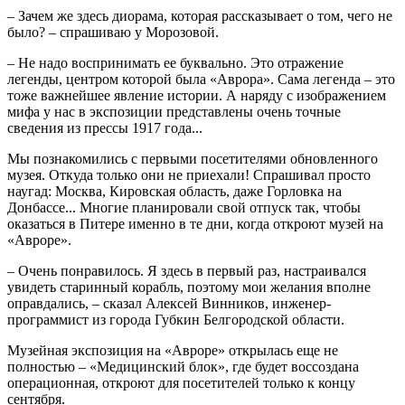
– Зачем же здесь диорама, которая рассказывает о том, чего не
было? – спрашиваю у Морозовой.
– Не надо воспринимать ее буквально. Это отражение
легенды, центром которой была «Аврора». Сама легенда – это
тоже важнейшее явление истории. А наряду с изображением
мифа у нас в экспозиции представлены очень точные
сведения из прессы 1917 года...
Мы познакомились с первыми посетителями обновленного
музея. Откуда только они не приехали! Спрашивал просто
наугад: Москва, Кировская область, даже Горловка на
Донбассе... Многие планировали свой отпуск так, чтобы
оказаться в Питере именно в те дни, когда откроют музей на
«Авроре».
– Очень понравилось. Я здесь в первый раз, настраивался
увидеть старинный корабль, поэтому мои желания вполне
оправдались, – сказал Алексей Винников, инженер-
программист из города Губкин Белгородской области.
Музейная экспозиция на «Авроре» открылась еще не
полностью – «Медицинский блок», где будет воссоздана
операционная, откроют для посетителей только к концу
сентября.