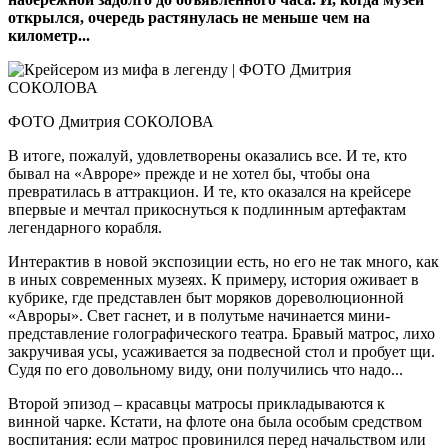
открылся, очередь растянулась не меньше чем на
километр...
ФОТО Дмитрия СОКОЛОВА
В итоге, пожалуй, удовлетворены оказались все. И те, кто
бывал на «Авроре» прежде и не хотел бы, чтобы она
превратилась в аттракцион. И те, кто оказался на крейсере
впервые и мечтал прикоснуться к подлинным артефактам
легендарного корабля.
Интерактив в новой экспозиции есть, но его не так много, как
в иных современных музеях. К примеру, история оживает в
кубрике, где представлен быт моряков дореволюционной
«Авроры». Свет гаснет, и в полутьме начинается мини-
представление голографического театра. Бравый матрос, лихо
закручивая усы, усаживается за подвесной стол и пробует щи.
Судя по его довольному виду, они получились что надо...
Второй эпизод – красавцы матросы прикладываются к
винной чарке. Кстати, на флоте она была особым средством
воспитания: если матрос провинился перед начальством или