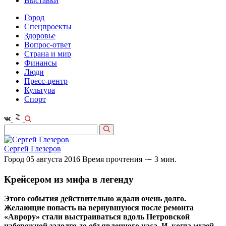
Выставки
Город
Спецпроекты
Здоровье
Вопрос-ответ
Страна и мир
Финансы
Люди
Пресс-центр
Культура
Спорт
Сергей Глезеров
Город
05 августа 2016
Время прочтения ⁓ 3 мин.
Крейсером из мифа в легенду
Этого события действительно ждали очень долго.
Желающие попасть на вернувшуюся после ремонта
«Аврору» стали выстраиваться вдоль Петровской
набережной задолго до объявленного часа. И, когда музей