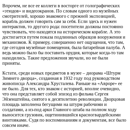
Впрочем, не все ее коллеги в восторге от голографических
«этюдов» и видеоэкранов. По словам одного из музейных
смотрителей, хорошо знакомого с прежней экспозицией,
корабль должен говорить сам за себя. Если здесь и нужен
интерактив, то другого рода: посетители должны постоянно
чувствовать, что находятся на историческом корабле. А это
достигается путем показа подлинных образцов вооружения и
механизмов. К примеру, совершенно нет ощущения, что там,
где сегодня музейные помещения, была батарейная палуба. А
ведь можно было бы поставить орудия, которые когда-то там
находились. Такие предложения звучали, но не были
приняты.
Кстати, среди новых предметов в музее – диорама «Штурм
Зимнего дворца», созданная в 1932 году под руководством
живописца Александра Хрусталева. Раньше на «Авроре» ее
не было. Для тех, кто знаком с историей, вполне очевидно,
что она представляет собой эпизод из фильма Сергея
Эйзенштейна, снятого к десятилетию революции. Дворцовая
площадь заполнена бегущими на штурм рабочими и
солдатами, а из-под арки Главного штаба на полном ходу
выносится грузовик, ощетинившийся красногвардейскими
винтовками. Судя по воспоминаниям и документам, все было
совсем иначе.