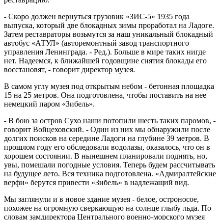
- Скоро должен вернуться грузовик «ЗИС-5» 1935 года
выпуска, который две блокадных зимы проработал на Ладоге.
Затем реставраторы возьмутся за наш уникальный блокадный
автобус «АТУЛ» (авторемонтный завод транспортного
управления Ленинграда. - Ред.). Больше в мире таких нигде
нет. Надеемся, к ближайшей годовщине снятия блокады его
восстановят, - говорит директор музея.
В самом углу музея под открытым небом - бетонная площадка
15 на 25 метров. Она подготовлена, чтобы поставить на нее
немецкий паром «Зибель».
- В бою за остров Сухо наши потопили шесть таких паромов, -
говорит Войцеховский. - Один из них мы обнаружили после
долгих поисков на середине Ладоги на глубине 39 метров. В
прошлом году его обследовали водолазы, оказалось, что он в
хорошем состоянии. В нынешнем планировали поднять, но,
увы, помешали погодные условия. Теперь будем рассчитывать
на будущее лето. Вся техника подготовлена. «Адмиралтейские
верфи» берутся привести «Зибель» в надлежащий вид.
Мы заглянули и в новое здание музея - белое, остроносое,
похожее на огромную сверкающую на солнце глыбу льда. По
словам замдиректора Центрального военно-морского музея