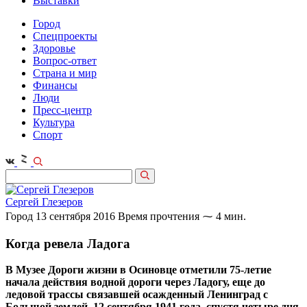
Выставки
Город
Спецпроекты
Здоровье
Вопрос-ответ
Страна и мир
Финансы
Люди
Пресс-центр
Культура
Спорт
Сергей Глезеров
Город
13 сентября 2016
Время прочтения ⁓ 4 мин.
Когда ревела Ладога
В Музее Дороги жизни в Осиновце отметили 75-летие
начала действия водной дороги через Ладогу, еще до
ледовой трассы связавшей осажденный Ленинград с
Большой землей. 12 сентября 1941 года, спустя четыре дня