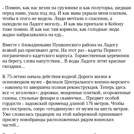
- Помню, как нас везли на грузовике и как полуторка, шедшая
перед нами, ушла под лед. И как мама укрыла меня платком,
чтобы я этого не видела. Люди мечтали о спасении, а
находили на Ладоге могилу... И как мы приехали в Кобону
тоже помню. И как нас там кормили, как голодные люди
жадно набрасывались на еду...
Вместе с блокадниками Пушкинского района на Ладогу
всякий раз приезжают дети. На этот раз - кадеты Первого
пограничного кадетского корпуса. Торжественная церемония
на берегу, слова напутствия... В воды Ладоги летят красные
гвоздики...
К 75-летию начала действия водной Дороги жизни в
осиновецком музее - филиале Центрального военно-морского
- наконец-то завершена полная реконструкция. Теперь здесь
все «с иголочки»: дорожки, мощенные плиткой, огороженные
газоны, стильные фонари и скамеечки... Предмет особой
гордости - ладожский променад длиной 176 метров. Чтобы
его построить, озеро «отодвинули» от музея на шесть метров.
Уже сложилась традиция: на этой набережной принимают
присягу новобранцы расположенных рядом воинских
частей...