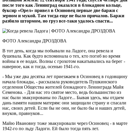
после того как Ленинград оказался в блокадном кольце,
буксир «Орел» привел в Осиновец первые две баржи с
зерном и мукой. Там тогда еще не было причалов. Баржи
разбило штормом, но груз все-таки удалось спасти...
ФОТО Александра ДРОЗДОВА
В тот день, когда мы побывали на Ладоге, она ревела и
бушевала. Как будто вспоминала о тех, кто погиб во время
войны в ее водах. Волны с грохотом накатывались на берег -
наверное, как и тогда, осенью 1941-го.
- Мы уже два десятка лет приезжаем в Осиновец в годовщину
начала блокады, - рассказала руководитель Пушкинского
отделения Общества жителей блокадного Ленинграда Майя
Семенова. - Для нас это святое место, ведь большинство из
нас были эвакуированы по Ладоге... Бывая здесь, мы отдаем
дань памяти нашим матерям: они защищали страну и спасали
нас, своих детей. Если бы не они, не было бы и наших детей,
внуков, правнуков...
Майю Ивановну тоже эвакуировали через Осиновец - в марте
1942-го по льду Ладоги. Ей было тогда пять лет.