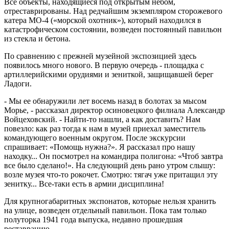
Все объекты, находящиеся под открытым небом,
отреставрированы. Над редчайшим экземпляром сторожевого
катера МО-4 («морской охотник»), который находился в
катастрофическом состоянии, возведен постоянный павильон
из стекла и бетона.
По сравнению с прежней музейной экспозицией здесь
появилось много нового. В первую очередь - площадка с
артиллерийскими орудиями и зениткой, защищавшей берег
Ладоги.
- Мы ее обнаружили лет восемь назад в болотах за мысом
Морье, - рассказал директор осиновецкого филиала Александр
Войцеховский. - Найти-то нашли, а как доставить? Нам
повезло: как раз тогда к нам в музей приехал заместитель
командующего военным округом. После экскурсии
спрашивает: «Помощь нужна?». Я рассказал про нашу
находку... Он посмотрел на командира полигона: «Чтоб завтра
все было сделано!». На следующий день рано утром слышу:
возле музея что-то рокочет. Смотрю: тягач уже притащил эту
зенитку... Все-таки есть в армии дисциплина!
Для крупногабаритных экспонатов, которые нельзя хранить
на улице, возведен отдельный павильон. Пока там только
полуторка 1941 года выпуска, недавно прошедшая
реставрацию.