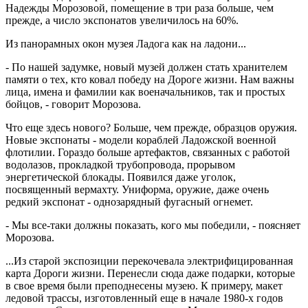
Надежды Морозовой, помещение в три раза больше, чем
прежде, а число экспонатов увеличилось на 60%.
Из панорамных окон музея Ладога как на ладони...
- По нашей задумке, новый музей должен стать хранителем
памяти о тех, кто ковал победу на Дороге жизни. Нам важны
лица, имена и фамилии как военачальников, так и простых
бойцов, - говорит Морозова.
Что еще здесь нового? Больше, чем прежде, образцов оружия.
Новые экспонаты - модели кораблей Ладожской военной
флотилии. Гораздо больше артефактов, связанных с работой
водолазов, прокладкой трубопровода, прорывом
энергетической блокады. Появился даже уголок,
посвященный вермахту. Униформа, оружие, даже очень
редкий экспонат - однозарядный фугасный огнемет.
- Мы все-таки должны показать, кого мы победили, - поясняет
Морозова.
...Из старой экспозиции перекочевала электрифицированная
карта Дороги жизни. Перенесли сюда даже подарки, которые
в свое время были преподнесены музею. К примеру, макет
ледовой трассы, изготовленный еще в начале 1980-х годов