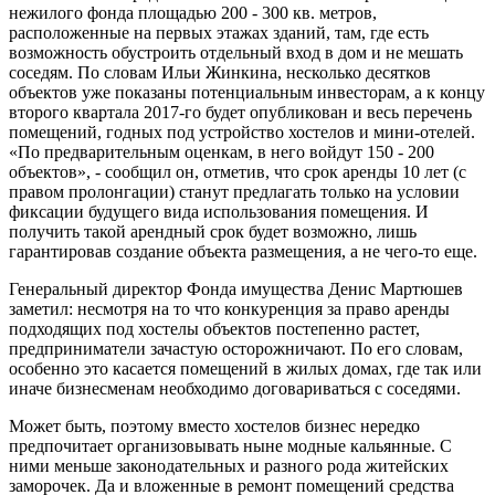
нежилого фонда площадью 200 - 300 кв. метров,
расположенные на первых этажах зданий, там, где есть
возможность обустроить отдельный вход в дом и не мешать
соседям. По словам Ильи Жинкина, несколько десятков
объектов уже показаны потенциальным инвесторам, а к концу
второго квартала 2017-го будет опубликован и весь перечень
помещений, годных под устройство хостелов и мини-отелей.
«По предварительным оценкам, в него войдут 150 - 200
объектов», - сообщил он, отметив, что срок аренды 10 лет (с
правом пролонгации) станут предлагать только на условии
фиксации будущего вида использования помещения. И
получить такой арендный срок будет возможно, лишь
гарантировав создание объекта размещения, а не чего-то еще.
Генеральный директор Фонда имущества Денис Мартюшев
заметил: несмотря на то что конкуренция за право аренды
подходящих под хостелы объектов постепенно растет,
предприниматели зачастую осторожничают. По его словам,
особенно это касается помещений в жилых домах, где так или
иначе бизнесменам необходимо договариваться с соседями.
Может быть, поэтому вместо хостелов бизнес нередко
предпочитает организовывать ныне модные кальянные. С
ними меньше законодательных и разного рода житейских
заморочек. Да и вложенные в ремонт помещений средства