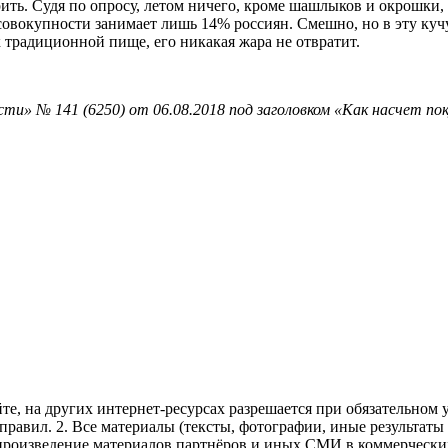
ить. Судя по опросу, летом ничего, кроме шашлыков и окрошки,
совокупности занимает лишь 14% россиян. Смешно, но в эту кучу
к традиционной пище, его никакая жара не отвратит.
ти» № 141 (6250) от 06.08.2018 под заголовком «Как насчет по
те, на других интернет-ресурсах разрешается при обязательном
правил.
2. Все материалы (тексты, фотографии, иные результаты
произведение материалов партнёров и иных СМИ в коммерческих