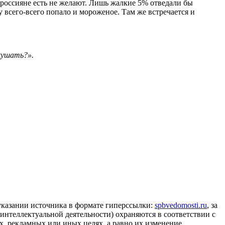
 россияне есть не желают. Лишь жалкие 5% отведали бы
 всего-всего попало и мороженое. Там же встречается и
кушать?».
 указании источника в формате гиперссылки:
spbvedomosti.ru
, за
 интеллектуальной деятельности) охраняются в соответствии с
, рекламных или иных целях, а равно их изменение,