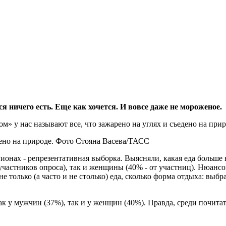
тся ничего есть. Еще как хочется. И вовсе даже не мороженое.
дено на природе. Фото Стояна Васева/ТАСС
ионах - репрезентативная выборка. Выясняли, какая еда больше 
астников опроса), так и женщины (40% - от участниц). Нюансов
олько (а часто и не столько) еда, сколько форма отдыха: выбрат
как у мужчин (37%), так и у женщин (40%). Правда, среди почит