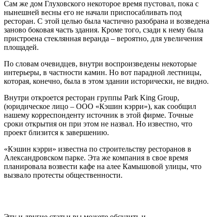
Сам же дом Глуховского некоторое время пустовал, пока с
нынешней весны его не начали приспосабливать под
ресторан. С этой целью была частично разобрана и возведена
заново боковая часть здания. Кроме того, сзади к нему была
пристроена стеклянная веранда – вероятно, для увеличения
площадей.
По словам очевидцев, внутри воспроизведены некоторые
интерьеры, в частности камин. Но вот парадной лестницы,
которая, конечно, была в этом здании исторически, не видно.
Внутри откроется ресторан группы Park King Group,
(юридическое лицо – ООО «Кэшин кэрри»), как сообщил
нашему корреспонденту источник в этой фирме. Точные
сроки открытия он при этом не назвал. Но известно, что
проект близится к завершению.
«Кэшин кэрри» известна по строительству ресторанов в
Александровском парке. Эта же компания в свое время
планировала возвести кафе на алее Камышовой улицы, что
вызвало протесты общественности.
Эту и другие статьи вы можете обсудить и