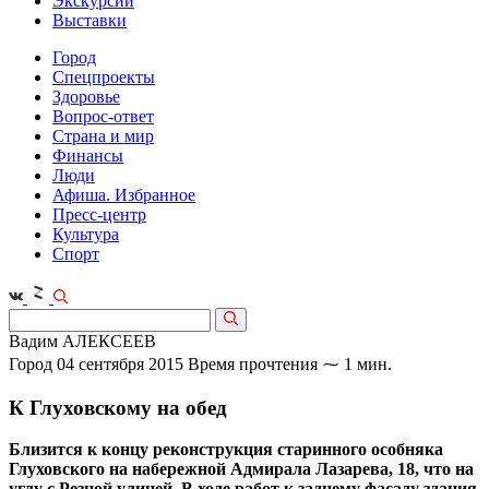
Экскурсии
Выставки
Город
Спецпроекты
Здоровье
Вопрос-ответ
Страна и мир
Финансы
Люди
Афиша. Избранное
Пресс-центр
Культура
Спорт
Вадим АЛЕКСЕЕВ
Город
04 сентября 2015
Время прочтения ⁓ 1 мин.
К Глуховскому на обед
Близится к концу реконструкция старинного особняка
Глуховского на набережной Адмирала Лазарева, 18, что на
углу с Резной улицей. В ходе работ к заднему фасаду здания