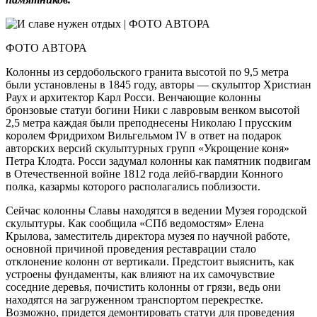
ФОТО АВТОРА
Колонны из сердобольского гранита высотой по 9,5 метра
были установлены в 1845 году, авторы — скульптор Христиан
Раух и архитектор Карл Росси. Венчающие колонны
бронзовые статуи богини Ники с лавровым венком высотой
2,5 метра каждая были преподнесены Николаю I прусским
королем Фридрихом Вильгельмом IV в ответ на подарок
авторских версий скульптурных групп «Укрощение коня»
Петра Клодта. Росси задумал колонны как памятник подвигам
в Отечественной войне 1812 года лейб-гвардии Конного
полка, казармы которого располагались поблизости.
Сейчас колонны Славы находятся в ведении Музея городской
скульптуры. Как сообщила «СПб ведомостям» Елена
Крылова, заместитель директора музея по научной работе,
основной причиной проведения реставрации стало
отклонение колонн от вертикали. Предстоит выяснить, как
устроены фундаменты, как влияют на их самочувствие
соседние деревья, почистить колонны от грязи, ведь они
находятся на загруженном транспортом перекрестке.
Возможно, придется демонтировать статуи для проведения