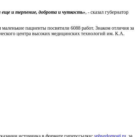
 еще и терпение, доброта и чуткость»
, - сказал губернатор
 маленькие пациенты посвятили 6088 работ. Знаком отличия за
ического центра высоких медицинских технологий им. К.А.
 указании источника в формате гиперссылки:
spbvedomosti.ru
, за