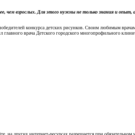
 чем взрослых. Для этого нужны не только знания и опыт, а
 победителей конкурса детских рисунков. Своим любимым врачам
ил главного врача Детского городского многопрофильного клин
те, на других интернет-ресурсах разрешается при обязательном