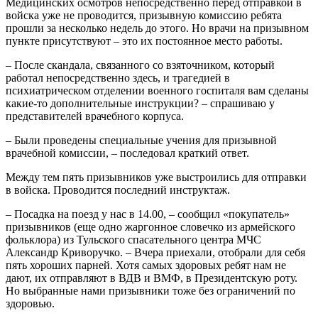
Медицинских осмотров непосредственно перед отправкой в
войска уже не проводится, призывную комиссию ребята
прошли за несколько недель до этого. Но врачи на призывном
пункте присутствуют – это их постоянное место работы.
– После скандала, связанного со взяточником, который
работал непосредственно здесь, и трагедией в
психиатрическом отделении военного госпиталя вам сделаны
какие-то дополнительные инструкции? – спрашиваю у
представителей врачебного корпуса.
– Были проведены специальные учения для призывной
врачебной комиссии, – последовал краткий ответ.
Между тем пять призывников уже выстроились для отправки
в войска. Проводится последний инструктаж.
– Посадка на поезд у нас в 14.00, – сообщил «покупатель»
призывников (еще одно жаргонное словечко из армейского
фольклора) из Тульского спасательного центра МЧС
Александр Криворучко. – Вчера приехали, отобрали для себя
пять хороших парней. Хотя самых здоровых ребят нам не
дают, их отправляют в ВДВ и ВМФ, в Президентскую роту.
Но выбранные нами призывники тоже без ограничений по
здоровью.