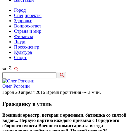
Выставки
Город
Спецпроекты
Здоровье
Вопрос-ответ
Страна и мир
Финансы
Люди
Пресс-центр
Культура
Спорт
Олег Рогозин
Город
20 апреля 2016
Время прочтения ⁓ 3 мин.
Гражданку в утиль
Военный оркестр, ветеран с орденами, батюшка со святой
водой... Первую партию каждого призыва с Городского
сборного пункта Военного комиссариата всегда
отправляют в войска с помпой. На этой неделе 38