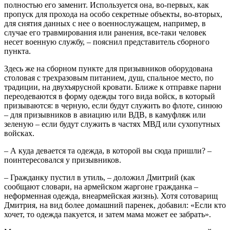
полностью его заменит. Используется она, во-первых, как
пропуск для прохода на особо секретные объекты, во-вторых,
для снятия данных с нее о военнослужащем, например, в
случае его травмирования или ранения, все-таки человек
несет военную службу, – пояснил представитель сборного
пункта.
Здесь же на сборном пункте для призывников оборудована
столовая с трехразовым питанием, душ, спальное место, по
традиции, на двухъярусной кровати. Ближе к отправке парни
переодеваются в форму одежды того вида войск, в который
призываются: в черную, если будут служить во флоте, синюю
– для призывников в авиацию или ВДВ, в камуфляж или
зеленую – если будут служить в частях МВД или сухопутных
войсках.
– А куда девается та одежда, в которой вы сюда пришли? –
поинтересовался у призывников.
– Гражданку пустил в утиль, – доложил Дмитрий (как
сообщают словари, на армейском жаргоне гражданка –
неформенная одежда, внеармейская жизнь). Хотя сотоварищ
Дмитрия, на вид более домашний паренек, добавил: «Если кто
хочет, то одежда пакуется, и затем мама может ее забрать».