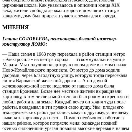
церковная школа. Как указывалось в описании конца XIX
века, жители слободы держали коров и домашних птиц, к
каждому дому был прирезан участок земли для огорода.
МНЕНИЯ
Галина СОЛОВЬЕВА, пенсионерка, бывший инженер-
конструктор ЛОМО:
— Наша семья в 1963 году переехала в район станции метро
«Электросила» из центра города — из коммуналки на улице
Марата. Мы получили квартиру в новом доме в самом начале
Ново-Измайловского проспекта. От метро до дома ходили
дворами, через Благодатную улицу, которую тогда пересекала
линия Варшавской железной дороги… А по другой
железнодорожной ветке недалеко от нашего дома была
станция Броневая. Возле нее местные жители выращивали
картошку, в том числе и мой отец: он был родом из крестьян и
любил работать на земле. Каждый вечер он ходил туда после
работы, вкладывал в эти грядки свою душу. Увы, плоды его
земледельческих работ достались кому‑то другому, успевшему
выкопать картошку до него… Помню необычное событие в
нашем районе, которое потрясло меня: однажды поздней
осенью сильнейший ураган повалил высокие деревья в нашем