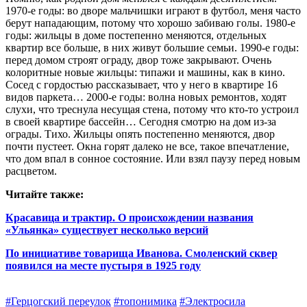
1970‑е годы: во дворе мальчишки играют в футбол, меня часто
берут нападающим, потому что хорошо забиваю голы. 1980‑е
годы: жильцы в доме постепенно меняются, отдельных
квартир все больше, в них живут большие семьи. 1990‑е годы:
перед домом строят ограду, двор тоже закрывают. Очень
колоритные новые жильцы: типажи и машины, как в кино.
Сосед с гордостью рассказывает, что у него в квартире 16
видов паркета… 2000‑е годы: волна новых ремонтов, ходят
слухи, что треснула несущая стена, потому что кто‑то устроил
в своей квартире бассейн… Сегодня смотрю на дом из‑за
ограды. Тихо. Жильцы опять постепенно меняются, двор
почти пустеет. Окна горят далеко не все, такое впечатление,
что дом впал в сонное состояние. Или взял паузу перед новым
расцветом.
Читайте также:
Красавица и трактир. О происхождении названия
«Ульянка» существует несколько версий
По инициативе товарища Иванова. Смоленский сквер
появился на месте пустыря в 1925 году
#Герцогский переулок
#топонимика
#Электросила