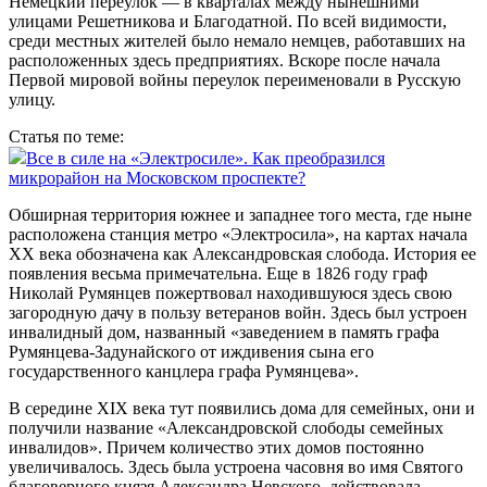
Немецкий переулок — в кварталах между нынешними
улицами Решетникова и Благодатной. По всей видимости,
среди местных жителей было немало немцев, работавших на
расположенных здесь предприятиях. Вскоре после начала
Первой мировой войны переулок переименовали в Русскую
улицу.
Статья по теме:
Все в силе на «Электросиле». Как преобразился
микрорайон на Московском проспекте?
Обширная территория южнее и западнее того места, где ныне
расположена станция метро «Электросила», на картах начала
ХХ века обозначена как Александровская слобода. История ее
появления весьма примечательна. Еще в 1826 году граф
Николай Румянцев пожертвовал находившуюся здесь свою
загородную дачу в пользу ветеранов войн. Здесь был устроен
инвалидный дом, названный «заведением в память графа
Румянцева-Задунайского от иждивения сына его
государственного канцлера графа Румянцева».
В середине XIX века тут появи­лись дома для семейных, они и
получили название «Александровской слободы семейных
инвалидов». Причем количество этих домов постоянно
увеличивалось. Здесь была устроена часовня во имя Святого
благоверного князя Александра Невского, действовала