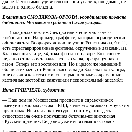
дворе. И что самое удивительное: они упали вдоль домов, не
задев ни одного балкона.
Екатерина СМОЛЯКОВА-ОРЛОВА, координатор проекта
библиотек Московского района «Тихие улицы»:
— В кварталах возле «Электросилы» есть много чего
любопытного. Например, граффити, которые периодические
обновляются. Во дворах домов по улице Решетникова, 9 и 11,
есть отреставрированные фонтаны, окруженные лавками. На
Благодатной улице, 34, тоже фонтан во дворе. Еще совсем
недавно от него оставалась только чаша, превращенная в
газон. Теперь его восстановили. Но в целом же нынешний
облик этих мест, от Рощинского сада до Благодатной улицы,
мне сегодня кажется не очень гармоничным: современные
хаотичные застройки разрушили первоначальный ансамбль.
Инна ГРИНЧЕЛЬ, художник:
— Наш дом на Московском проспекте в справочниках
именуется жилым домом НКВД, а еще его называют «русским
пряником». Не из‑за архитектуры, а потому, что здесь
существовала очень популярная булочная-кондитерская
«Русский пряник». Ее давно уже нет, а память осталась.
Помню, как родной дом менялся с каждым десятилетием.