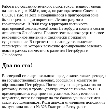
Работы по созданию зеленого пояса вокруг нашего города
начались еще в 1948 г., когда, по распоряжению Совмина
СССР, 1 тыс. га леса, находившегося в пригородной зоне,
была передана в распоряжение Ленинградского
горисполкома. В 2008 году территория лесничеств
пригородной лесопарковой зоны Петербурга вошла в состав
лесничеств Ленобласти. Позднее зеленый пояс утратил свое
рекреационное значение и фактически прекратил
существование. В перспективе планируется выделить
территории, на которых возможно формирование зеленого
пояса в рамках совместного развития Петербурга и
Ленобласти.
Два по сто!
В северной столице школьники продолжают ставить рекорды
на государственных экзаменах, сообщили в комитете по
образованию Петербурга. После получения результатов по
русскому языку к троим «дважды стобалльникам» по ЕГЭ
присоединились еще трое выпускников. Как уточнили в
ведомстве, всего по городу на сто баллов единый экзамен
сдали 205 школьников. Ряды дважды отличников пополнили
выпускница школы № 328 Екатерина Базлуцкая и