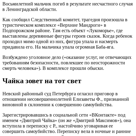
Восьмилетний мальчик погиб в результате несчастного случая
в Ленинградской области.
Как сообщил Следственный комитет, трагедия произошла в
туристическом комплексе «Верхние Мандроги» в
Подпорожском районе. Там есть объект «Лукоморье», где
выставлены деревянные фигуры героев сказок. Когда ребенок
проходил мимо одной из них, фигура упала и насмерть
придавила его. На мальчика упала огромная Баба-яга.
Возбуждено уголовное дело («оказание услуг, не отвечающих
требованиям безопасности, повлекшее по неосторожности
смерть человека»). В комплексе прошли обыски.
Чайка зовет на тот свет
Невский районный суд Петербурга огласил приговор в
отношении несовершеннолетней Елизаветы Ф., признанной
виновной в склонении к совершению самоубийства.
Зарегистрировавшись в социальной сети «ВКонтакте» под
именем «Дмитрий Чайка» (он же «Дмитрий Максимов»), она
вступила в переписку с Р., настойчиво уговаривая ее
совершить самоубийство. Переписку вела в ночные и ранние