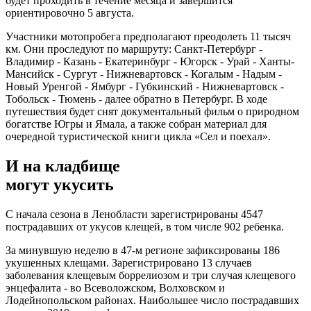
будет проходить в течение месяца и завершится
ориентировочно 5 августа.
Участники мотопробега предполагают преодолеть 11 тысяч
км. Они проследуют по маршруту: Санкт-Петербург -
Владимир - Казань - Екатеринбург - Югорск - Урай - Ханты-
Мансийск - Сургут - Нижневартовск - Когалым - Надым -
Новый Уренгой - Ямбург - Губкинский - Нижневартовск -
Тобольск - Тюмень - далее обратно в Петербург. В ходе
путешествия будет снят документальный фильм о природном
богатстве Югры и Ямала, а также собран материал для
очередной туристической книги цикла «Сел и поехал».
И на кладбище
могут укусить
С начала сезона в Ленобласти зарегистрированы 4547
пострадавших от укусов клещей, в том числе 902 ребенка.
За минувшую неделю в 47-м регионе зафиксированы 186
укушенных клещами. Зарегистрировано 13 случаев
заболевания клещевым боррелиозом и три случая клещевого
энцефалита - во Всеволожском, Волховском и
Лодейнопольском районах. Наибольшее число пострадавших