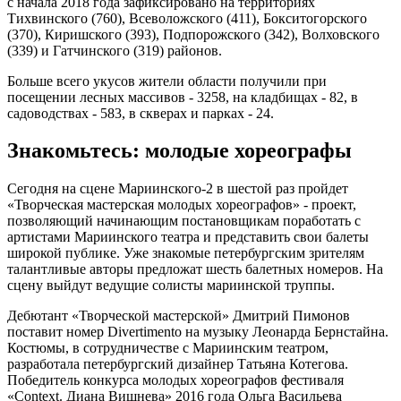
с начала 2018 года зафиксировано на территориях
Тихвинского (760), Всеволожского (411), Бокситогорского
(370), Киришского (393), Подпорожского (342), Волховского
(339) и Гатчинского (319) районов.
Больше всего укусов жители области получили при
посещении лесных массивов - 3258, на кладбищах - 82, в
садоводствах - 583, в скверах и парках - 24.
Знакомьтесь: молодые хореографы
Сегодня на сцене Мариинского-2 в шестой раз пройдет
«Творческая мастерская молодых хореографов» - проект,
позволяющий начинающим постановщикам поработать с
артистами Мариинского театра и представить свои балеты
широкой публике. Уже знакомые петербургским зрителям
талантливые авторы предложат шесть балетных номеров. На
сцену выйдут ведущие солисты мариинской труппы.
Дебютант «Творческой мастерской» Дмитрий Пимонов
поставит номер Divertimento на музыку Леонарда Бернстайна.
Костюмы, в сотрудничестве с Мариинским театром,
разработала петербургский дизайнер Татьяна Котегова.
Победитель конкурса молодых хореографов фестиваля
«Context. Диана Вишнева» 2016 года Ольга Васильева