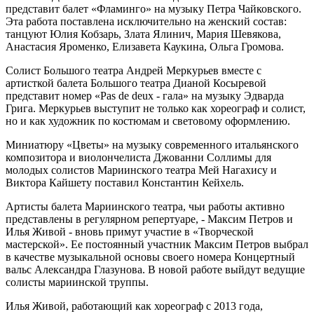
представит балет «Фламинго» на музыку Петра Чайковского.
Эта работа поставлена исключительно на женский состав:
танцуют Юлия Кобзарь, Злата Ялинич, Мария Шевякова,
Анастасия Яроменко, Елизавета Каукина, Ольга Громова.
Солист Большого театра Андрей Меркурьев вместе с
артисткой балета Большого театра Дианой Косыревой
представит номер «Pas de deux - гала» на музыку Эдварда
Грига. Меркурьев выступит не только как хореограф и солист,
но и как художник по костюмам и световому оформлению.
Миниатюру «Цветы» на музыку современного итальянского
композитора и виолончелиста Джованни Соллимы для
молодых солистов Мариинского театра Мей Нагахису и
Виктора Кайшету поставил Константин Кейхель.
Артисты балета Мариинского театра, чьи работы активно
представлены в регулярном репертуаре, - Максим Петров и
Илья Живой - вновь примут участие в «Творческой
мастерской». Ее постоянный участник Максим Петров выбрал
в качестве музыкальной основы своего номера Концертный
вальс Александра Глазунова. В новой работе выйдут ведущие
солисты мариинской труппы.
Илья Живой, работающий как хореограф с 2013 года,