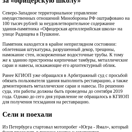
за «офицерскую школу»
Северо-Западное территориальное управление
имущественных отношений Минобороны РФ оштрафовано на
100 тысяч рублей за неудовлетворительное содержание
здания-памятника «Офицерская артиллерийская школа» на
улице Радищева в Пушкине.
Памятник находится в крайне неприглядном состоянии:
облетевшая штукатурка, разрушенный декор, трещины,
намокание стен, искореженные водосточные трубы. К тому
же к зданию пристроены кирпичные тамбуры, металлические
сараи и навесы, искажающие его архитектурный облик.
Ранее КГИОП уже обращался в Арбитражный суд с просьбой
обязать пользователя здания выполнить реставрацию, а также
демонтировать металлические сараи и навесы. По решению
суда, эти работы должны быть проведены до сентября 2019
года. Однако до сего дня управление не обращалось в КГИОП
для получения техзадания на реставрацию.
Сели и поехали
Из Петербурга стартовал мотопробег «Югра - Ямал», который