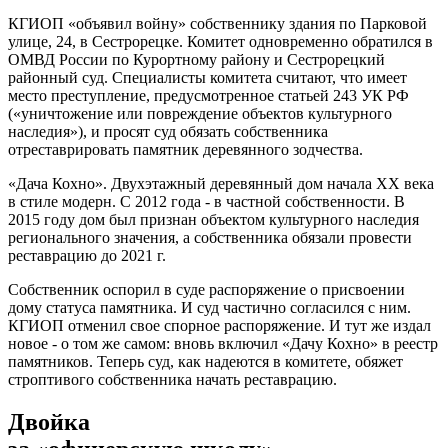
КГИОП «объявил войну» собственнику здания по Парковой
улице, 24, в Сестрорецке. Комитет одновременно обратился в
ОМВД России по Курортному району и Сестрорецкий
районный суд. Специалисты комитета считают, что имеет
место преступление, предусмотренное статьей 243 УК РФ
(«уничтожение или повреждение объектов культурного
наследия»), и просят суд обязать собственника
отреставрировать памятник деревянного зодчества.
«Дача Кохно». Двухэтажный деревянный дом начала ХХ века
в стиле модерн. С 2012 года - в частной собственности. В
2015 году дом был признан объектом культурного наследия
регионального значения, а собственника обязали провести
реставрацию до 2021 г.
Собственник оспорил в суде распоряжение о присвоении
дому статуса памятника. И суд частично согласился с ним.
КГИОП отменил свое спорное распоряжение. И тут же издал
новое - о том же самом: вновь включил «Дачу Кохно» в реестр
памятников. Теперь суд, как надеются в комитете, обяжет
строптивого собственника начать реставрацию.
Двойка