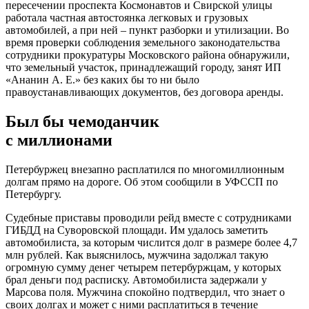
пересечении проспекта Космонавтов и Свирской улицы
работала частная автостоянка легковых и грузовых
автомобилей, а при ней – пункт разборки и утилизации. Во
время проверки соблюдения земельного законодательства
сотрудники прокуратуры Московского района обнаружили,
что земельный участок, принадлежащий городу, занят ИП
«Ананин А. Е.» без каких бы то ни было
правоустанавливающих документов, без договора аренды.
Был бы чемоданчик
с миллионами
Петербуржец внезапно расплатился по многомиллионным
долгам прямо на дороге. Об этом сообщили в УФССП по
Петербургу.
Судебные приставы проводили рейд вместе с сотрудниками
ГИБДД на Суворовской площади. Им удалось заметить
автомобилиста, за которым числится долг в размере более 4,7
млн рублей. Как выяснилось, мужчина задолжал такую
огромную сумму денег четырем петербуржцам, у которых
брал деньги под расписку. Автомобилиста задержали у
Марсова поля. Мужчина спокойно подтвердил, что знает о
своих долгах и может с ними расплатиться в течение