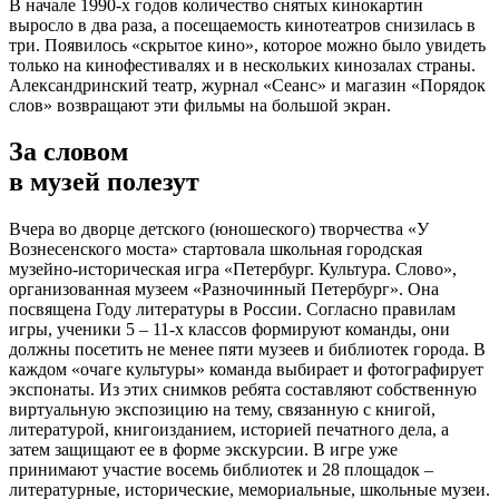
В начале 1990-х годов количество снятых кинокартин
выросло в два раза, а посещаемость кинотеатров снизилась в
три. Появилось «скрытое кино», которое можно было увидеть
только на кинофестивалях и в нескольких кинозалах страны.
Александринский театр, журнал «Сеанс» и магазин «Порядок
слов» возвращают эти фильмы на большой экран.
За словом
в музей полезут
Вчера во дворце детского (юношеского) творчества «У
Вознесенского моста» стартовала школьная городская
музейно-историческая игра «Петербург. Культура. Слово»,
организованная музеем «Разночинный Петербург». Она
посвящена Году литературы в России. Согласно правилам
игры, ученики 5 – 11-х классов формируют команды, они
должны посетить не менее пяти музеев и библиотек города. В
каждом «очаге культуры» команда выбирает и фотографирует
экспонаты. Из этих снимков ребята составляют собственную
виртуальную экспозицию на тему, связанную с книгой,
литературой, книгоизданием, историей печатного дела, а
затем защищают ее в форме экскурсии. В игре уже
принимают участие восемь библиотек и 28 площадок –
литературные, исторические, мемориальные, школьные музеи.