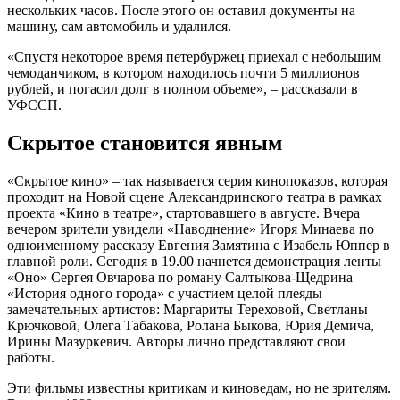
нескольких часов. После этого он оставил документы на
машину, сам автомобиль и удалился.
«Спустя некоторое время петербуржец приехал с небольшим
чемоданчиком, в котором находилось почти 5 миллионов
рублей, и погасил долг в полном объеме», – рассказали в
УФССП.
Скрытое становится явным
«Скрытое кино» – так называется серия кинопоказов, которая
проходит на Новой сцене Александринского театра в рамках
проекта «Кино в театре», стартовавшего в августе. Вчера
вечером зрители увидели «Наводнение» Игоря Минаева по
одноименному рассказу Евгения Замятина с Изабель Юппер в
главной роли. Сегодня в 19.00 начнется демонстрация ленты
«Оно» Сергея Овчарова по роману Салтыкова-Щедрина
«История одного города» с участием целой плеяды
замечательных артистов: Маргариты Тереховой, Светланы
Крючковой, Олега Табакова, Ролана Быкова, Юрия Демича,
Ирины Мазуркевич. Авторы лично представляют свои
работы.
Эти фильмы известны критикам и киноведам, но не зрителям.