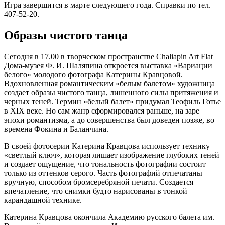
Игра завершится в марте следующего года. Справки по тел.
407-52-20.
Образы чистого танца
Сегодня в 17.00 в творческом пространстве Chaliapin Art Flat
Дома-музея Ф. И. Шаляпина откроется выставка «Вариации
белого» молодого фотографа Катерины Кравцовой.
Вдохновленная романтическим «белым балетом» художница
создает образы чистого танца, лишенного силы притяжения и
черных теней. Термин «белый балет» придумал Теофиль Готье
в XIX веке. Но сам жанр сформировался раньше, на заре
эпохи романтизма, а до совершенства был доведен позже, во
времена Фокина и Баланчина.
В своей фотосерии Катерина Кравцова использует технику
«светлый ключ», которая лишает изображение глубоких теней
и создает ощущение, что тональность фотографии состоит
только из оттенков серого. Часть фотографий отпечатаны
вручную, способом бромсеребряной печати. Создается
впечатление, что снимки будто нарисованы в тонкой
карандашной технике.
Катерина Кравцова окончила Академию русского балета им.