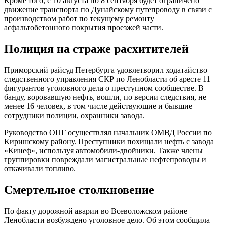
Кроме того, с 10 августа по 8 сентября будет ограничено
движение транспорта по Дунайскому путепроводу в связи с
производством работ по текущему ремонту
асфальтобетонного покрытия проезжей части.
Полиция на страже расхитителей
Приморский райсуд Петербурга удовлетворил ходатайство
следственного управления СКР по Ленобласти об аресте 11
фигурантов уголовного дела о преступном сообществе. В
банду, воровавшую нефть, вошли, по версии следствия, не
менее 16 человек, в том числе действующие и бывшие
сотрудники полиции, охранники завода.
Руководство ОПГ осуществлял начальник ОМВД России по
Киришскому району. Преступники похищали нефть с завода
«Кинеф», используя автомобили-двойники. Также члены
группировки повреждали магистральные нефтепроводы и
откачивали топливо.
Смертельное столкновение
По факту дорожной аварии во Всеволожском районе
Ленобласти возбуждено уголовное дело. Об этом сообщила