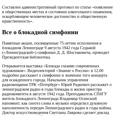
Составлен административный протокол по статье «появление
в общественных местах в состоянии алкогольного опьянения,
оскорбляющем человеческое достоинство и общественную
нравственность».
Все о блокадной симфонии
Памятные акции, посвященные 75-летию исполнения в
блокадном Ленинграде 9 августа 1942 года Седьмой
(«Ленинградской») симфонии Д. Д. Шостаковича, проводит
Президентская библиотека.
Открывается выставка «Блокада глазами современных
художников». Видеолекторий «Знание о России» в 12.00
подробно расскажет о симфонии и значении того концерта
для осажденного города. Начальник управления
радиовещания ТРК «Петербург» Юрий Радкевич расскажет о
ленинградском радио в годы блокады и жизни оркестра
радиокомитета в августе 1942 года. Преподаватель СПбГУ
житель блокадного Ленинграда Владимир Осинский
напомнит, как синтез слова и музыки определил духовную
наполненность передач Ленинградского радио в годы войны.
Доктор искусствоведения Светлана Лаврова сделает доклад