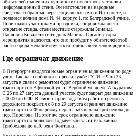
обитателей нынешних купчинских новостроек установила
информационный стенд. Он изготовлен на народные
средства, собранные через социальные сети в Интернете, и
появился вблизи дома № 44, корпус 1, по Белградской улице.
Почетными участниками праздника, сопровождавшего
открытие стенда, стали местные старожилы Зинаида
Павловна Коваленко и ее дочь Марина. Организаторы
мероприятия надеются, что оно пробудит у обитателей этой
части города желание изучать историю своей малой родины.
Где ограничат движение
В Петербурге вводятся новые ограничения движения по ряду
улиц. Так, как сообщили в пресс-службе ГАТИ, с 9 по 23
августа в связи с ремонтом будет ограничено движение
транспорта по Афонской ул. от Вербной ул. до ул. Аккуратова.
С 26 по 27 августа данный участок будет закрыт для движения
с 00.00 до 6.00. В связи с производством работ по ремонту
дорожного покрытия с 8 по 29 августа ограничат движение
транспорта по Фонарному пер. от наб. канала Грибоедова до
пер. Пирогова. На этот же срок ограничено движение
транспорта по Большой Подьяческой ул. от наб. канала
Грибоедова до наб. реки Фонтанки.