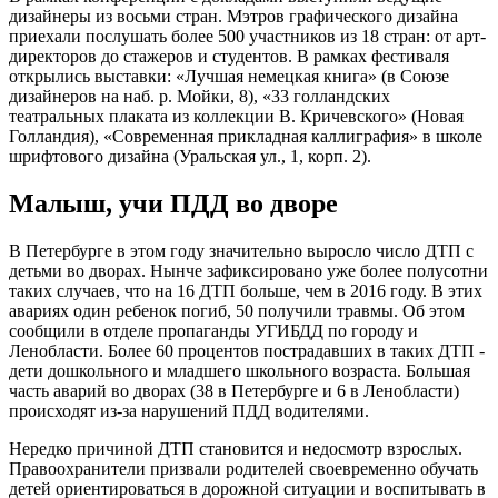
дизайнеры из восьми стран. Мэтров графического дизайна
приехали послушать более 500 участников из 18 стран: от арт-
директоров до стажеров и студентов. В рамках фестиваля
открылись выставки: «Лучшая немецкая книга» (в Союзе
дизайнеров на наб. р. Мойки, 8), «33 голландских
театральных плаката из коллекции В. Кричевского» (Новая
Голландия), «Современная прикладная каллиграфия» в школе
шрифтового дизайна (Уральская ул., 1, корп. 2).
Малыш, учи ПДД во дворе
В Петербурге в этом году значительно выросло число ДТП с
детьми во дворах. Нынче зафиксировано уже более полусотни
таких случаев, что на 16 ДТП больше, чем в 2016 году. В этих
авариях один ребенок погиб, 50 получили травмы. Об этом
сообщили в отделе пропаганды УГИБДД по городу и
Ленобласти. Более 60 процентов пострадавших в таких ДТП -
дети дошкольного и младшего школьного возраста. Большая
часть аварий во дворах (38 в Петербурге и 6 в Ленобласти)
происходят из-за нарушений ПДД водителями.
Нередко причиной ДТП становится и недосмотр взрослых.
Правоохранители призвали родителей своевременно обучать
детей ориентироваться в дорожной ситуации и воспитывать в