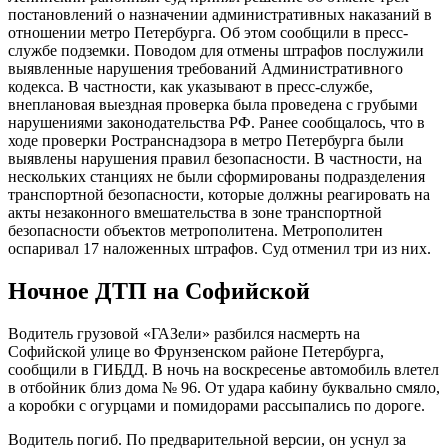
постановлений о назначении административных наказаний в
отношении метро Петербурга. Об этом сообщили в пресс-
службе подземки. Поводом для отмены штрафов послужили
выявленные нарушения требований Административного
кодекса. В частности, как указывают в пресс-службе,
внеплановая выездная проверка была проведена с грубыми
нарушениями законодательства РФ. Ранее сообщалось, что в
ходе проверки Ространснадзора в метро Петербурга были
выявлены нарушения правил безопасности. В частности, на
нескольких станциях не были сформированы подразделения
транспортной безопасности, которые должны реагировать на
акты незаконного вмешательства в зоне транспортной
безопасности объектов метрополитена. Метрополитен
оспаривал 17 наложенных штрафов. Суд отменил три из них.
Ночное ДТП на Софийской
Водитель грузовой «ГАЗели» разбился насмерть на
Софийской улице во Фрунзенском районе Петербурга,
сообщили в ГИБДД. В ночь на воскресенье автомобиль влетел
в отбойник близ дома № 96. От удара кабину буквально смяло,
а коробки с огурцами и помидорами рассыпались по дороге.
Водитель погиб. По предварительной версии, он уснул за