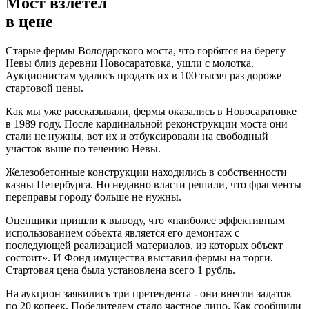
Мост взлетел
в цене
Старые фермы Володарского моста, что горбятся на берегу
Невы близ деревни Новосаратовка, ушли с молотка.
Аукционистам удалось продать их в 100 тысяч раз дороже
стартовой цены.
Как мы уже рассказывали, фермы оказались в Новосаратовке
в 1989 году. После кардинальной реконструкции моста они
стали не нужны, вот их и отбуксировали на свободный
участок выше по течению Невы.
Железобетонные конструкции находились в собственности
казны Петербурга. Но недавно власти решили, что фрагменты
переправы городу больше не нужны.
Оценщики пришли к выводу, что «наиболее эффективным
использованием объекта является его демонтаж с
последующей реализацией материалов, из которых объект
состоит». И Фонд имущества выставил фермы на торги.
Стартовая цена была установлена всего 1 рубль.
На аукцион заявились три претендента - они внесли задаток
по 20 копеек. Победителем стало частное лицо. Как сообщили