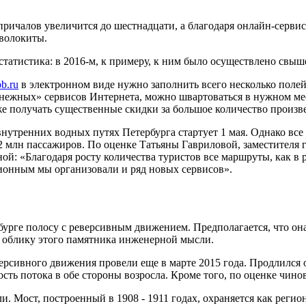
ричалов увеличится до шестнадцати, а благодаря онлайн-серви
 волокиты.
татистика: в 2016-м, к примеру, к ним было осуществлено свыше 
b.ru
в электронном виде нужно заполнить всего несколько полей (
нежных» сервисов Интернета, можно швартоваться в нужном мес
кже получать существенные скидки за большое количество произ
тренних водных путях Петербурга стартует 1 мая. Однако все за
о 2 млн пассажиров. По оценке Татьяны Гавриловой, заместителя
й: «Благодаря росту количества туристов все маршруты, как в р
ционным мы организовали и ряд новых сервисов».
урге полосу с реверсивным движением. Предполагается, что она 
 облику этого памятника инженерной мысли.
ивного движения провели еще в марте 2015 года. Продлился он 
сть потока в обе стороны возросла. Кроме того, по оценке чино
. Мост, построенный в 1908 - 1911 годах, охраняется как реги