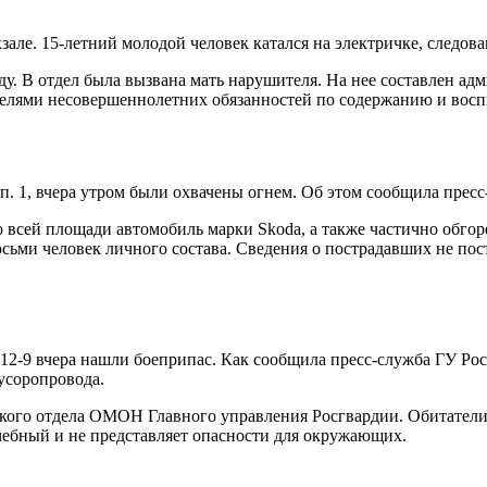
але. 15-летний молодой человек катался на электричке, следов
. В отдел была вызвана мать нарушителя. На нее составлен адм
елями несовершеннолетних обязанностей по содержанию и вос
рп. 1, вчера утром были охвачены огнем. Об этом сообщила пре
 всей площади автомобиль марки Skoda, а также частично обгоре
сьми человек личного состава. Сведения о пострадавших не по
12-9 вчера нашли боеприпас. Как сообщила пресс-служба ГУ Ро
усоропровода.
кого отдела ОМОН Главного управления Росгвардии. Обитатели
чебный и не представляет опасности для окружающих.