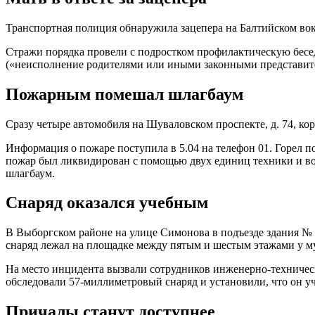
Транспортная полиция обнаружила зацепера на Балтийском вокз
Стражи порядка провели с подростком профилактическую беседу
(«неисполнение родителями или иными законными представит
Пожарным помешал шлагбаум
Сразу четыре автомобиля на Шуваловском проспекте, д. 74, ко
Информация о пожаре поступила в 5.04 на телефон 01. Горел по
пожар был ликвидирован с помощью двух единиц техники и во
шлагбаум.
Снаряд оказался учебным
В Выборгском районе на улице Симонова в подъезде здания № 
снаряд лежал на площадке между пятым и шестым этажами у м
На место инцидента вызвали сотрудников инженерно-техничес
обследовали 57-миллиметровый снаряд и установили, что он у
Причалы станут доступнее