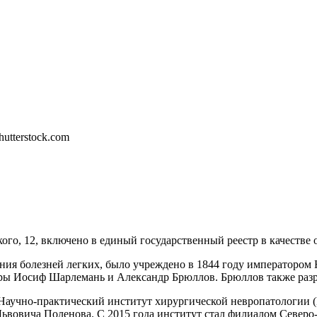
о, 12, включено в единый государственный реестр в качестве о
ения болезней легких, было учреждено в 1844 году императором
ры Иосиф Шарлемань и Александр Брюллов. Брюллов также разр
Научно-практический институт хирургической невропатологии (Р
ьвовича Поленова. С 2015 года институт стал филиалом Северо