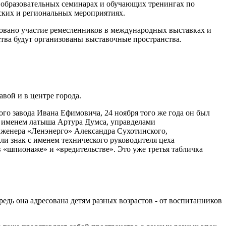
 образовательных семинарах и обучающих тренингах по
ских и региональных мероприятиях.
зовано участие ремесленников в международных выставках и
ства будут организованы выставочные пространства.
вой и в центре города.
го завода Ивана Ефимовича, 24 ноября того же года он был
с именем латыша Артура Думса, управделами
инженера «Ленэнерго» Александра Сухотинского,
ли знак с именем технического руководителя цеха
 «шпионаже» и «вредительстве». Это уже третья табличка
дь она адресована детям разных возрастов - от воспитанников