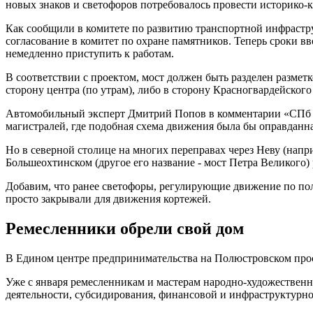
новых знаков и светофоров потребовалось провести историко-к
Как сообщили в комитете по развитию транспортной инфрастр
согласование в комитет по охране памятников. Теперь сроки в
немедленно приступить к работам.
В соответствии с проектом, мост должен быть разделен разметк
сторону центра (по утрам), либо в сторону Красногвардейского 
Автомобильный эксперт Дмитрий Попов в комментарии «СПб вед
магистралей, где подобная схема движения была бы оправданн
Но в северной столице на многих переправах через Неву (нап
Большеохтинском (другое его название - мост Петра Великого) 
Добавим, что ранее светофоры, регулирующие движение по пол
просто закрывали для движения кортежей.
Ремесленники обрели свой дом
В Едином центре предпринимательства на Полюстровском просп
Уже с января ремесленникам и мастерам народно-художественн
деятельности, субсидирования, финансовой и инфраструктурн