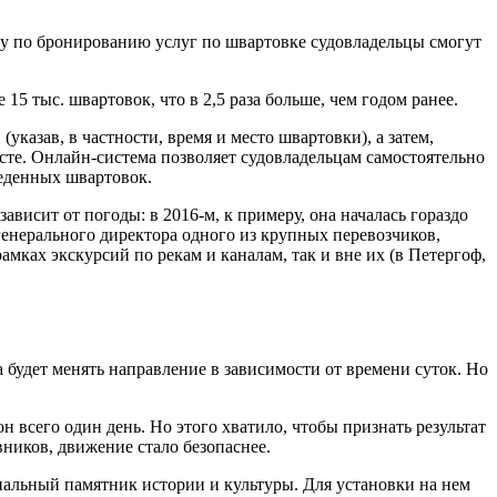
су по бронированию услуг по швартовке судовладельцы смогут
15 тыс. швартовок, что в 2,5 раза больше, чем годом ранее.
указав, в частности, время и место швартовки), а затем,
те. Онлайн-система позволяет судовладельцам самостоятельно
веденных швартовок.
висит от погоды: в 2016-м, к примеру, она началась гораздо
 генерального директора одного из крупных перевозчиков,
амках экскурсий по рекам и каналам, так и вне их (в Петергоф,
будет менять направление в зависимости от времени суток. Но
всего один день. Но этого хватило, чтобы признать результат
вников, движение стало безопаснее.
ональный памятник истории и культуры. Для установки на нем