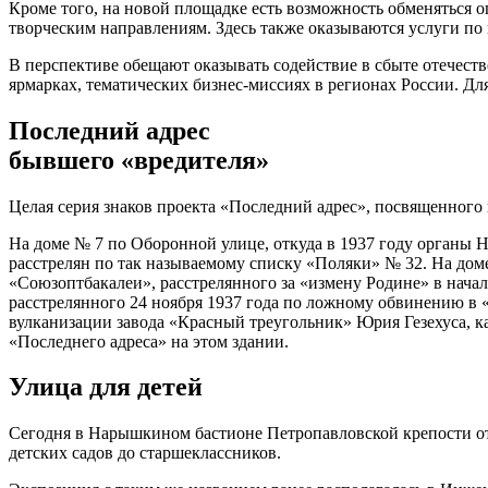
Кроме того, на новой площадке есть возможность обменяться 
творческим направлениям. Здесь также оказываются услуги п
В перспективе обещают оказывать содействие в сбыте отечест
ярмарках, тематических бизнес-миссиях в регионах России. Д
Последний адрес
бывшего «вредителя»
Целая серия знаков проекта «Последний адрес», посвященного 
На доме № 7 по Оборонной улице, откуда в 1937 году органы 
расстрелян по так называемому списку «Поляки» № 32. На дом
«Союзоптбакалеи», расстрелянного за «измену Родине» в начал
расстрелянного 24 ноября 1937 года по ложному обвинению в «
вулканизации завода «Красный треугольник» Юрия Гезехуса, к
«Последнего адреса» на этом здании.
Улица для детей
Сегодня в Нарышкином бастионе Петропавловской крепости отк
детских садов до старшеклассников.