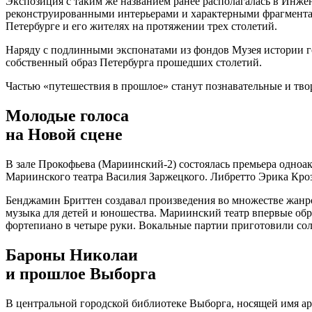
Экспозиция с таким же названием ранее располагалась в Инже
реконструированными интерьерами и характерными фрагментами
Петербурге и его жителях на протяжении трех столетий.
Наряду с подлинными экспонатами из фондов Музея истории го
собственный образ Петербурга прошедших столетий.
Частью «путешествия в прошлое» станут познавательные и твор
Молодые голоса
на Новой сцене
В зале Прокофьева (Мариинский-2) состоялась премьера одно
Мариинского театра Василия Заржецкого. Либретто Эрика Кро
Бенджамин Бриттен создавал произведения во множестве жанро
музыка для детей и юношества. Мариинский театр впервые обр
фортепиано в четыре руки. Вокальные партии приготовили со
Бароны Николаи
и прошлое Выборга
В центральной городской библиотеке Выборга, носящей имя ар