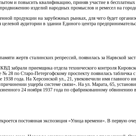
опытом и повысить квалификацию, приняв участие в бесплатных
о продвижению изделий народных промыслов и ремесел на город
венной продукции на зарубежных рынках, для чего будет органи
ля целевой аудитории в здании Единого центра предприниматель
памяти жертв сталинских репрессий, появилась за Нарвской заста
НКВД забрали приемщика отдела технического контроля Кировско
е № 28 по Старо-Петергофскому проспекту появилась табличка 
е 1938 года. На Херсонской ул., 21, увековечили имя главного 
причинении ущерба системе связи». На ул. Марата, 65, установи
азненного 24 ноября 1937 года по сфабрикованному обвинению в
роется постоянная экспозиция «Улица времени». В первую очере