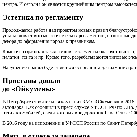
центра. И сегодня он является крупнейшим центром высокот
Эстетика по регламенту
Продолжается работа над проектом новых правил благоустройст
устанавливает восемь эстетических регламентов, на которые до
декора до оформления города к праздникам.
Комитет разработал также типовые элементы благоустройства, 
палатки, тента и пр. Кроме того, разрабатываются типовые эл
Нарушение правил будет являться основанием для администрат
Приставы дошли
до «Ойкумены»
В Петербурге строительная компания ЗАО «Ойкумена» в 2016 
автопарка. Как сообщили в пресс-службе УФССП РФ по СПб, 
пяти автомобилей, среди которых внедорожник Land Cruiser 200
В 2016 году на исполнении в УФССП России по Санкт-Петербу
Мать в ответе за зацепера