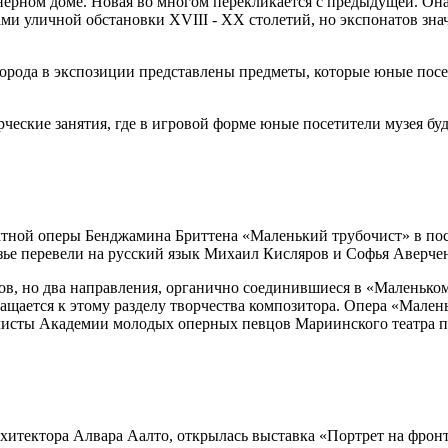
нерном доме. Новая во многом перекликается с предыдущей. Она
 уличной обстановки ХVIII - ХХ столетий, но экспонатов знач
рода в экспозиции представлены предметы, которые юные посет
ческие занятия, где в игровой форме юные посетители музея буд
актной оперы Бенджамина Бриттена «Маленький трубочист» в по
зье перевели на русский язык Михаил Кисляров и Софья Аверче
в, но два направления, органично соединившиеся в «Маленьком 
ащается к этому разделу творчества композитора. Опера «Мален
листы Академии молодых оперных певцов Мариинского театра п
хитектора Алвара Аалто, открылась выставка «Портрет на фрон