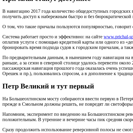
В навигацию 2017 года количество общедоступных городских п
получить доступ к набережным быстро и без бюрократической
О том, что такие причалы пользуются популярностью, говорит с
Система работает просто и эффективно: на сайте
www.prichal-sp
оплатив услуги с помощью кредитной карты или одного из «де
бронировать время подхода судов к городским причалам, а та
По предварительным данным, в нынешнем году навигация на вну
раньше, а за сезон в северной столице удалось перевезти окол
пассажирская навигация прошлого года оказалась очень успешно
Орешек и пр.), пользовались спросом, а в дополнение к тради
Петр Великий и тут первый
На Большеохтинском мосту собираются ввести первую в Петерб
прежде в Смольном должны решить, не повредят ли светофоры
Напомним, эксперимент по введению на Большеохтинском реверс
положительным. В утренние и вечерние часы пик средняя скоро
Сразу продолжить использование реверсивной полосы не смогли