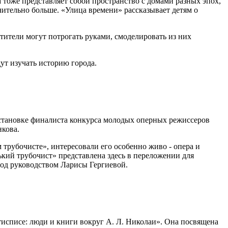
 тоже представляет собой пространство с домами разных эпох,
ительно больше. «Улица времени» рассказывает детям о
ители могут потрогать руками, смоделировать из них
ут изучать историю города.
становке финалиста конкурса молодых оперных режиссеров
нкова.
трубочисте», интересовали его особенно живо - опера и
ький трубочист» представлена здесь в переложении для
од руководством Ларисы Гергиевой.
тисписе: люди и книги вокруг А. Л. Николаи». Она посвящена