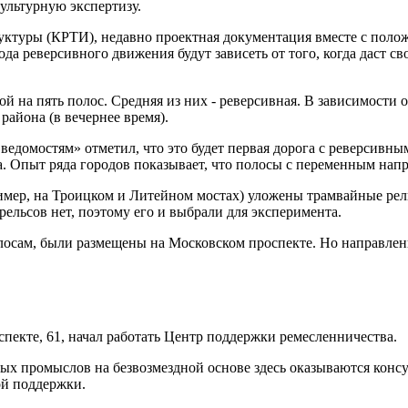
ультурную экспертизу.
уктуры (КРТИ), недавно проектная документация вместе с поло
вода реверсивного движения будут зависеть от того, когда даст
ой на пять полос. Средняя из них - реверсивная. В зависимости 
района (в вечернее время).
омостям» отметил, что это будет первая дорога с реверсивным
а. Опыт ряда городов показывает, что полосы с переменным нап
ример, на Троицком и Литейном мостах) уложены трамвайные ре
рельсов нет, поэтому его и выбрали для эксперимента.
осам, были размещены на Московском проспекте. Но направление
екте, 61, начал работать Центр поддержки ремесленничества.
ых промыслов на безвозмездной основе здесь оказываются конс
ой поддержки.