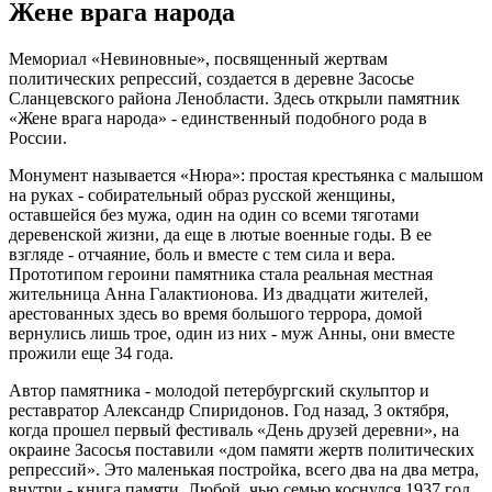
Жене врага народа
Мемориал «Невиновные», посвященный жертвам
политических репрессий, создается в деревне Засосье
Сланцевского района Ленобласти. Здесь открыли памятник
«Жене врага народа» - единственный подобного рода в
России.
Монумент называется «Нюра»: простая крестьянка с малышом
на руках - собирательный образ русской женщины,
оставшейся без мужа, один на один со всеми тяготами
деревенской жизни, да еще в лютые военные годы. В ее
взгляде - отчаяние, боль и вместе с тем сила и вера.
Прототипом героини памятника стала реальная местная
жительница Анна Галактионова. Из двадцати жителей,
арестованных здесь во время большого террора, домой
вернулись лишь трое, один из них - муж Анны, они вместе
прожили еще 34 года.
Автор памятника - молодой петербургский скульптор и
реставратор Александр Спиридонов. Год назад, 3 октября,
когда прошел первый фестиваль «День друзей деревни», на
окраине Засосья поставили «дом памяти жертв политических
репрессий». Это маленькая постройка, всего два на два метра,
внутри - книга памяти. Любой, чью семью коснулся 1937 год,