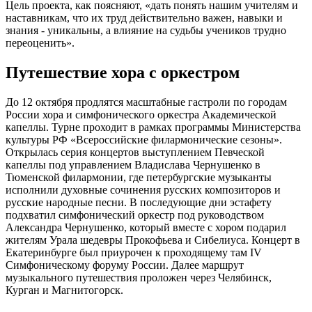
Цель проекта, как поясняют, «дать понять нашим учителям и
наставникам, что их труд действительно важен, навыки и
знания - уникальны, а влияние на судьбы учеников трудно
переоценить».
Путешествие хора с оркестром
До 12 октября продлятся масштабные гастроли по городам
России хора и симфонического оркестра Академической
капеллы. Турне проходит в рамках программы Министерства
культуры РФ «Всероссийские филармонические сезоны».
Открылась серия концертов выступлением Певческой
капеллы под управлением Владислава Чернушенко в
Тюменской филармонии, где петербургские музыканты
исполнили духовные сочинения русских композиторов и
русские народные песни. В последующие дни эстафету
подхватил симфонический оркестр под руководством
Александра Чернушенко, который вместе с хором подарил
жителям Урала шедевры Прокофьева и Сибелиуса. Концерт в
Екатеринбурге был приурочен к проходящему там IV
Симфоническому форуму России. Далее маршрут
музыкального путешествия проложен через Челябинск,
Курган и Магнитогорск.