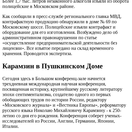
Более 1,7 тыс. литров незаконного алкоголя изъяли из оборота
полицейские в Московском районе.
Как сообщили в пресс-службе регионального главка МВД,
контрафактную продукцию обнаружили в доме № 69 по
Московскому шоссе. Полицейские изъяли контрафакт и
оборудование для его изготовления. Возбуждено дело об
административном правонарушении по статье
«осуществление предпринимательской деятельности без
лицензии». Все изъятое передано на склад временного
хранения. Проводится экспертиза.
Карамзин в Пушкинском Доме
Сегодня здесь в Большом конференц-зале начнется
трехдневная международная научная конференция,
посвященная историку, крупнейшему русскому литератору
эпохи сентиментализма, создателю одного из первых
обобщающих трудов по истории России, редактору
«Московского журнала» и «Вестника Европы», реформатору
русского языка Николаю Михайловичу Карамзину - к 250-
летию со дня его рождения. Конференция соберет ученых-
исследователей из России, Англии, Германии, Японии,
Италии.