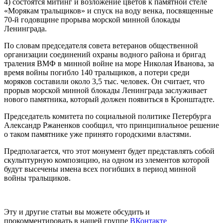
4) состоятся митинг и возложение цветов к памятной стеле
«Морякам тральщиков» и спуск на воду венка, посвященные
70-й годовщине прорыва морской минной блокады
Ленинграда.
По словам председателя совета ветеранов общественной
организации соединений охраны водного района и бригад
траления ВМФ в минной войне на море Николая Иванова, за
время войны погибло 140 тральщиков, а потери среди
моряков составили около 3,5 тыс. человек. Он считает, что
прорыв морской минной блокады Ленинграда заслуживает
нового памятника, который должен появиться в Кронштадте.
Председатель комитета по социальной политике Петербурга
Александр Ржаненков сообщил, что принципиальное решение
о таком памятнике уже принято городскими властями.
Предполагается, что этот монумент будет представлять собой
скульптурную композицию, на одном из элементов которой
будут высечены имена всех погибших в период минной
войны тральщиков.
Эту и другие статьи вы можете обсудить и
прокомментировать в нашей группе
ВКонтакте