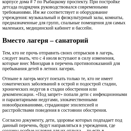
корпусе дома # 7 по Рыбацкому проспекту. При постройке
детсада подрядчик руководствовался современными
требованиями. Им же соответствует и оборудование
учреждения: музыкальный и физкультурный залы, комнаты,
предназначенные для групп, спальные помещения для самых
маленьких, медицинский кабинет и бассейн.
Вместо лагеря – санаторий
Тем, кто не прочь отправить своих отпрысков в лагерь,
следует знать, что с 4 июля вступают в силу изменения,
которые внес Минздрав в перечень противопоказаний для
пребывания детей в летних лагерях.
Отныне в лагерь могут поехать только те, кто не имеет
соматических заболеваний в острой и подострой стадии,
хронических недугов в стадии обострения или
декомпенсации. «Под запрет» попали дети с инфекционными
и паразитарными недугами, злокачественными
новообразованиями, страдающие эпилепсией и
расстройствами поведения в состоянии обострения.
Согласно документу, дети, здоровье которых подпадает под
данный перечень, будут направляться в учреждения, где
созданы особые условия для их отдыха, – то есть в