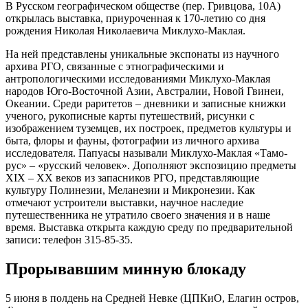
В Русском географическом обществе (пер. Гривцова, 10А)
открылась выставка, приуроченная к 170-летию со дня
рождения Николая Николаевича Миклухо-Маклая.
На ней представлены уникальные экспонаты из научного
архива РГО, связанные с этнографическими и
антропологическими исследованиями Миклухо-Маклая
народов Юго-Восточной Азии, Австралии, Новой Гвинеи,
Океании. Среди раритетов – дневники и записные книжки
ученого, рукописные карты путешествий, рисунки с
изображением туземцев, их построек, предметов культуры и
быта, флоры и фауны, фотографии из личного архива
исследователя. Папуасы называли Миклухо-Маклая «Тамо-
рус» – «русский человек». Дополняют экспозицию предметы
XIX – XX веков из запасников РГО, представляющие
культуру Полинезии, Меланезии и Микронезии. Как
отмечают устроители выставки, научное наследие
путешественника не утратило своего значения и в наше
время. Выставка открыта каждую среду по предварительной
записи: телефон 315-85-35.
Прорывавшим минную блокаду
5 июня в полдень на Средней Невке (ЦПКиО, Елагин остров,