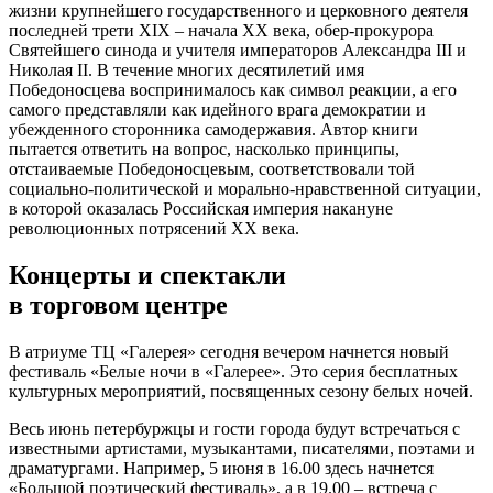
жизни крупнейшего государственного и церковного деятеля
последней трети XIX – начала XX века, обер-прокурора
Святейшего синода и учителя императоров Александра III и
Николая II. В течение многих десятилетий имя
Победоносцева воспринималось как символ реакции, а его
самого представляли как идейного врага демократии и
убежденного сторонника самодержавия. Автор книги
пытается ответить на вопрос, насколько принципы,
отстаиваемые Победоносцевым, соответствовали той
социально-политической и морально-нравственной ситуации,
в которой оказалась Российская империя накануне
революционных потрясений XX века.
Концерты и спектакли
в торговом центре
В атриуме ТЦ «Галерея» сегодня вечером начнется новый
фестиваль «Белые ночи в «Галерее». Это серия бесплатных
культурных мероприятий, посвященных сезону белых ночей.
Весь июнь петербуржцы и гости города будут встречаться с
известными артистами, музыкантами, писателями, поэтами и
драматургами. Например, 5 июня в 16.00 здесь начнется
«Большой поэтический фестиваль», а в 19.00 – встреча с