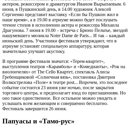
актером, режиссером и драматургом Иваном Вырыпаевым. 6
июня, в Пушкинский день, в 14.00 художник Алексей
Сергиенко представит выставку «Если бы Пушкин жил в
наше время», а в 19.00 в атриуме можно будет послушать
чтение стихов в исполнении актера и режиссера Михаила
Драгунова. 7 июня в 19.00 – встреча с Брюно Пельтье, звездой
нашумевшего мюзикла Notre Dame de Paris... И так – каждый
июньский день. Участники фестиваля утверждают, что в
атриуме установят специальную аппаратуру, которая
значительно улучшит акустику.
В программе фестиваля значатся: «Терем-квартет»,
выступления театров «Карамболь» и «Комедианты», «Рок на
виолончелях» от The Cello Квартет, спектакль Алисы
Гребенщиковой «Солнечная вязь», постановка Дмитрия
Волкострелова «Поле» в театре post... Впрочем, это последнее
событие состоится 23 июня уже ночью, после закрытия
торгового центра, и предполагает вход по приглашениям. Но
оно такое единственное. Все остальное можно увидеть и
услышать всем желающим и совершенно бесплатно.
Фестиваль завершится 26 июня.
Папуасы и «Тамо-рус»