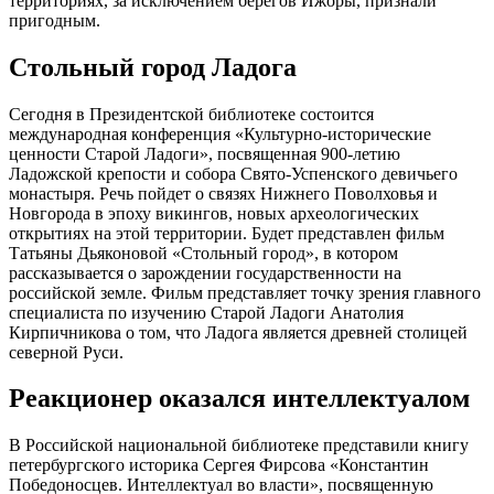
территориях, за исключением берегов Ижоры, признали
пригодным.
Стольный город Ладога
Сегодня в Президентской библиотеке состоится
международная конференция «Культурно-исторические
ценности Старой Ладоги», посвященная 900-летию
Ладожской крепости и собора Свято-Успенского девичьего
монастыря. Речь пойдет о связях Нижнего Поволховья и
Новгорода в эпоху викингов, новых археологических
открытиях на этой территории. Будет представлен фильм
Татьяны Дьяконовой «Стольный город», в котором
рассказывается о зарождении государственности на
российской земле. Фильм представляет точку зрения главного
специалиста по изучению Старой Ладоги Анатолия
Кирпичникова о том, что Ладога является древней столицей
северной Руси.
Реакционер оказался интеллектуалом
В Российской национальной библиотеке представили книгу
петербургского историка Сергея Фирсова «Константин
Победоносцев. Интеллектуал во власти», посвященную