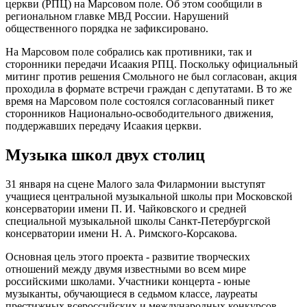
церкви (РПЦ) на Марсовом поле. Об этом сообщили в
региональном главке МВД России. Нарушений
общественного порядка не зафиксировано.
На Марсовом поле собрались как противники, так и
сторонники передачи Исаакия РПЦ. Поскольку официальный
митинг против решения Смольного не был согласован, акция
проходила в формате встречи граждан с депутатами. В то же
время на Марсовом поле состоялся согласованный пикет
сторонников Национально-освободительного движения,
поддержавших передачу Исаакия церкви.
Музыка школ двух столиц
31 января на сцене Малого зала Филармонии выступят
учащиеся центральной музыкальной школы при Московской
консерватории имени П. И. Чайковского и средней
специальной музыкальной школы Санкт-Петербургской
консерватории имени Н. А. Римского-Корсакова.
Основная цель этого проекта - развитие творческих
отношений между двумя известными во всем мире
российскими школами. Участники концерта - юные
музыканты, обучающиеся в седьмом классе, лауреаты
престижных всероссийских и международных конкурсов.