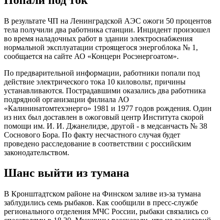
В результате ЧП на Ленинградской АЭС ожоги 50 процентов
тела получили два работника станции. Инцидент произошел
во время наладочных работ в здании электроснабжения
нормальной эксплуатации строящегося энергоблока № 1,
сообщается на сайте АО «Концерн Росэнергоатом».
По предварительной информации, работники попали под
действие электрического тока 10 киловольт, причины
устанавливаются. Пострадавшими оказались два работника
подрядной организации филиала АО
«Калининатомтехэнерго» 1981 и 1977 годов рождения. Один
из них был доставлен в ожоговый центр Института скорой
помощи им. И. И. Джанелидзе, другой - в медсанчасть № 38
Соснового Бора. По факту несчастного случая будет
проведено расследование в соответствии с российским
законодательством.
Шанс выйти из тумана
В Кронштадтском районе на Финском заливе из-за тумана
заблудились семь рыбаков. Как сообщили в пресс-службе
регионального отделения МЧС России, рыбаки связались со