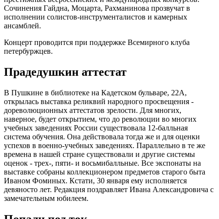
Сочинения Гайдна, Моцарта, Рахманинова прозвучат в
исполнении солистов-инструменталистов и камерных
ансамблей.
Концерт проводится при поддержке Всемирного клуба
петербуржцев.
Прадедушкин аттестат
В Пушкине в библиотеке на Кадетском бульваре, 22А,
открылась выставка реликвий народного просвещения -
дореволюционных аттестатов зрелости. Для многих,
наверное, будет открытием, что до революции во многих
учебных заведениях России существовала 12-балльная
система обучения. Она действовала тогда же и для оценки
успехов в военно-учебных заведениях. Параллельно в те же
времена в нашей стране существовали и другие системы
оценок - трех-, пяти- и восьмибалльные. Все экспонаты на
выставке собраны коллекционером предметов старого быта
Иваном Фоминых. Кстати, 30 января ему исполняется
девяносто лет. Редакция поздравляет Ивана Александровича с
замечательным юбилеем.
Попали под ток