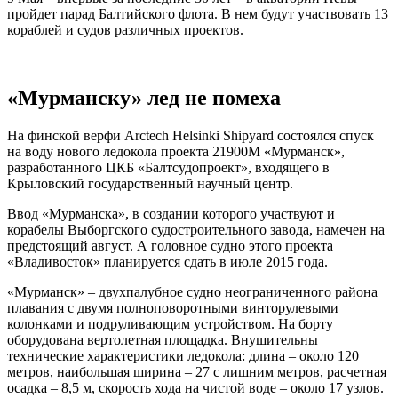
пройдет парад Балтийского флота. В нем будут участвовать 13
кораблей и судов различных проектов.
«Мурманску» лед не помеха
На финской верфи Arctech Helsinki Shipyard состоялся спуск
на воду нового ледокола проекта 21900М «Мурманск»,
разработанного ЦКБ «Балтсудопроект», входящего в
Крыловский государственный научный центр.
Ввод «Мурманска», в создании которого участвуют и
корабелы Выборгского судостроительного завода, намечен на
предстоящий август. А головное судно этого проекта
«Владивосток» планируется сдать в июле 2015 года.
«Мурманск» – двухпалубное судно неограниченного района
плавания с двумя полноповоротными винторулевыми
колонками и подруливающим устройством. На борту
оборудована вертолетная площадка. Внушительны
технические характеристики ледокола: длина – около 120
метров, наибольшая ширина – 27 с лишним метров, расчетная
осадка – 8,5 м, скорость хода на чистой воде – около 17 узлов.