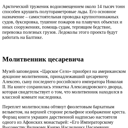
Арктический труженик водоизмещением около 14 тысяч тонн
способен крушить полутораметровые льды. Его основное
назначение – самостоятельная проводка крупнотоннажных
судов, буксировка, тушение пожаров на плавучих объектах и
иных сооружениях, помощь судам, терпящим бедствие,
перевозка полезных грузов. Ледоколы этого проекта будут
работать на Балтике.
Молитвенник цесаревича
Музей-заповедник «Царское Село» приобрел на американском
аукционе молитвенник, принадлежавший цесаревичу
Алексею, сыну последнего российского императора Николая
II. На книге сохранилась этикетка Александровского дворца,
которая свидетельствует о том, что молитвенник находился в
классной комнате наследника.
Переплет молитвослова обтянут фиолетовым бархатным
вельветом, на верхней стороне рельефное изображение креста.
Форзац книги украшен дарственной надписью настоятеля
одного из Афонских монастырей: «Его Императорскому
Высочеству Великому Князю Наследнику Цесаревичу