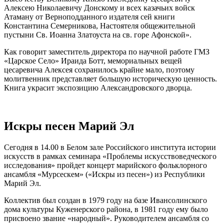
Алексею Николаевичу Донскому и всех казачьих войск
Атаману от Верноподданного издателя сей книги
Константина Семерникова, Настоятеля общежительной
пустыни Св. Иоанна Златоуста на св. горе Афонской».
Как говорит заместитель директора по научной работе ГМЗ
«Царское Село» Ираида Ботт, мемориальных вещей
цесаревича Алексея сохранилось крайне мало, поэтому
молитвенник представляет большую историческую ценность.
Книга украсит экспозицию Александровского дворца.
Искры песен Марий Эл
Сегодня в 14.00 в Белом зале Российского института истории
искусств в рамках семинара «Проблемы искусствоведческого
исследования» пройдет концерт марийского фольклорного
ансамбля «Мурсескем» («Искры из песен») из Республики
Марий Эл.
Коллектив был создан в 1979 году на базе Ивансолинского
дома культуры Куженерского района, в 1981 году ему было
присвоено звание «народный». Руководителем ансамбля со