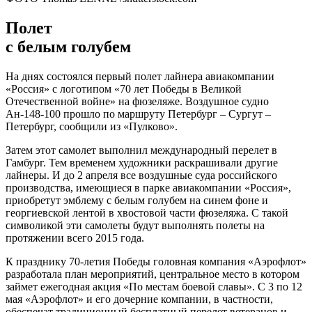
Полет
с белым голубем
На днях состоялся первый полет лайнера авиакомпании
«Россия» с логотипом «70 лет Победы в Великой
Отечественной войне» на фюзеляже. Воздушное судно
Ан-148-100 прошло по маршруту Петербург – Сургут –
Петербург, сообщили из «Пулково».
Затем этот самолет выполнил международный перелет в
Гамбург. Тем временем художники раскрашивали другие
лайнеры. И до 2 апреля все воздушные суда российского
производства, имеющиеся в парке авиакомпании «Россия»,
приобретут эмблему с белым голубем на синем фоне и
георгиевской лентой в хвостовой части фюзеляжа. С такой
символикой эти самолеты будут выполнять полеты на
протяжении всего 2015 года.
К празднику 70-летия Победы головная компания «Аэрофлот»
разработала план мероприятий, центральное место в котором
займет ежегодная акция «По местам боевой славы». С 3 по 12
мая «Аэрофлот» и его дочерние компании, в частности,
обеспечат традиционный бесплатный перелет ветеранов и