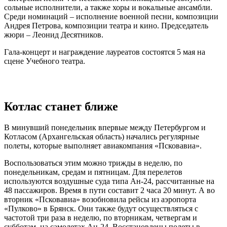
сольные исполнители, а также хоры и вокальные ансамбли.
Среди номинаций – исполнение военной песни, композиции
Андрея Петрова, композиции театра и кино. Председатель
жюри – Леонид Десятников.
Гала-концерт и награждение лауреатов состоятся 5 мая на
сцене Учебного театра.
Котлас станет ближе
В минувший понедельник впервые между Петербургом и
Котласом (Архангельская область) начались регулярные
полеты, которые выполняет авиакомпания «Псковавиа».
Воспользоваться этим можно трижды в неделю, по
понедельникам, средам и пятницам. Для перелетов
используются воздушные суда типа Ан-24, рассчитанные на
48 пассажиров. Время в пути составит 2 часа 20 минут. А во
вторник «Псковавиа» возобновила рейсы из аэропорта
«Пулково» в Брянск. Они также будут осуществляться с
частотой три раза в неделю, по вторникам, четвергам и
субботам, на самолетах Ан-24. Восстановлены полеты в