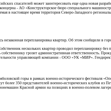
ссийских спасателей может заинтересовать еще одна новая разр
е концерна - АО «Конструкторское бюро специального машиностр
емая в настоящее время территория Северо-Западного региональ
ась незаконная перепланировка квартир. Об этом сообщили в гор
 Собственник нескольких квартир проводил перепланировку бе
собственнику грозит административная ответственность. Проку
ятельности управляющей компании - ООО «УК «МИР». Гендирект
Румболовской горы в рамках военно-исторического фестиваля «Оп
т более 350 представителей военно-исторических клубов из Пет
бронемашин Красной армии на позициях в военно-полевом лагере.