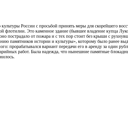
 культуры России с просьбой принять меры для скорейшего восс
й флотилии. Это каменное здание (бывшее владение купца Луков
 оно пострадало от пожара и с тех пор стоит без крыши с рухну
ию памятников истории и культуры», которому было ранее выда
го: прорабатывался вариант передачи его в аренду за один рубл
арийных работ. Была надежда, что нынешние памятные блокадны
нилось.