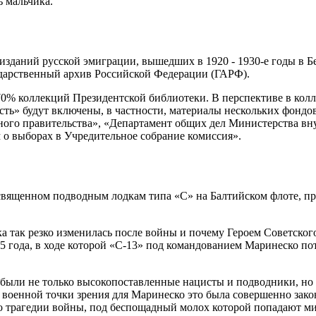
ь мальчика.
изданий русской эмиграции, вышедших в 1920 - 1930-е годы в Б
ударственный архив Российской Федерации (ГАРФ).
0% коллекций Президентской библиотеки. В перспективе в кол
ласть» будут включены, в частности, материалы нескольких фон
ного правительства», «Департамент общих дел Министерства вн
 о выборах в Учредительное собрание комиссия».
посвященном подводным лодкам типа «С» на Балтийском флоте, 
ка так резко изменилась после войны и почему Героем Советског
945 года, в ходе которой «С-13» под командованием Маринеско п
ле были не только высокопоставленные нацисты и подводники, но
 военной точки зрения для Маринеско это была совершенно закон
ь о трагедии войны, под беспощадный молох которой попадают ми