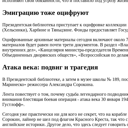
исполняют свои обязанности, что и поставило под угрозу жизн
Эмиграцию тоже оцифруют
Президентская библиотека приступает к оцифровке коллекции 
(Хельсинки), Харбине и Тяньцзине. Фонды предоставляет Гос
Оцифрованные архивные материалы сегодня включают около 7
материалов будет равен почти трети документов. В раздел «В
внутренних дел», «Канцелярия министра-председателя Времен
Объединенных дворянских обществ», «Всероссийская по делам
Атака века: подвиг и трагедия
В Президентской библиотеке, а затем в музее школы № 189, 
Маринеско» режиссера Александра Сорокина.
Лента повествует о том, почему судьба легендарного подводни
внимания блестящая боевая операция - атака века 30 января 1
Густлофф».
Сегодня уже практически ни для кого не секрет, что на кораб
Сорокин, лайнер не шел под флагом Красного Креста, так что с
английские историки. Другое дело, что здесь следует говорит