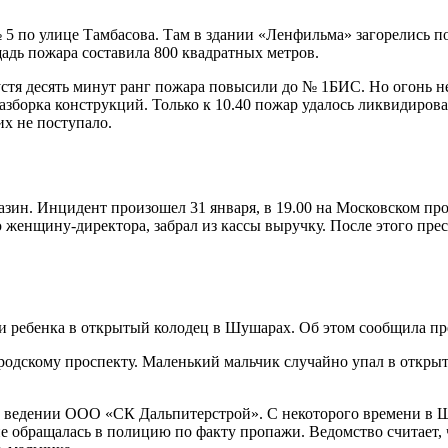
 5 по улице Тамбасова. Там в здании «Ленфильма» загорелись п
адь пожара составила 800 квадратных метров.
стя десять минут ранг пожара повысили до № 1БИС. Но огонь не
разборка конструкций. Только к 10.40 пожар удалось ликвидирова
х не поступало.
газин. Инцидент произошел 31 января, в 19.00 на Московском пр
юю женщину-директора, забрал из кассы выручку. После этого пр
ребенка в открытый колодец в Шушарах. Об этом сообщила пре
родскому проспекту. Маленький мальчик случайно упал в откры
ом ведении ООО «СК Дальпитерстрой». С некоторого времени в Ш
не обращалась в полицию по факту пропажи. Ведомство считает