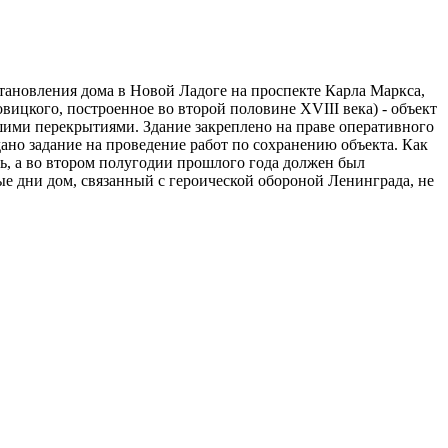
тановления дома в Новой Ладоге на проспекте Карла Маркса,
ицкого, построенное во второй половине XVIII века) - объект
вшими перекрытиями. Здание закреплено на праве оперативного
но задание на проведение работ по сохранению объекта. Как
ь, а во втором полугодии прошлого года должен был
е дни дом, связанный с героической обороной Ленинграда, не