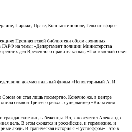
ерлине, Париже, Праге, Константинополе, Гельсингфорсе
лекциях Президентской библиотеки объем архивных
дов ГАРФ на темы: «Департамент полиции Министерства
утренних дел Временного правительства», «Постоянный совет
представили документальный фильм «Неповторимый А. И.
о Союза он стал лишь посмертно. Конечно же, в центре
отопила символ Третьего рейха - суперлайнер «Вильгельм
 и гражданские лица - беженцы. Но, как отметил Александр
ная цель. В этом сходятся и российские, и германские, и
рные люди. И трагическая история с «Густлоффом» - это в