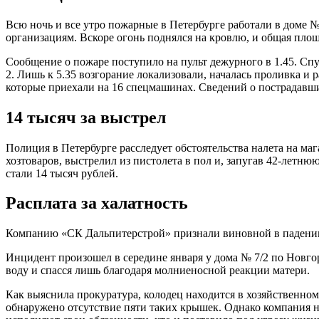
Всю ночь и все утро пожарные в Петербурге работали в доме №
организациям. Вскоре огонь поднялся на кровлю, и общая площ
Сообщение о пожаре поступило на пульт дежурного в 1.45. Спу
2. Лишь к 5.35 возгорание локализовали, началась проливка и 
которые приехали на 16 спецмашинах. Сведений о пострадавши
14 тысяч за выстрел
Полиция в Петербурге расследует обстоятельства налета на ма
хозтоваров, выстрелил из пистолета в пол и, запугав 42-летн
стали 14 тысяч рублей.
Расплата за халатность
Компанию «СК Дальпитерстрой» признали виновной в падении 
Инцидент произошел в середине января у дома № 7/2 по Новго
воду и спасся лишь благодаря молниеносной реакции матери.
Как выяснила прокуратура, колодец находится в хозяйственн
обнаружено отсутствие пяти таких крышек. Однако компания 