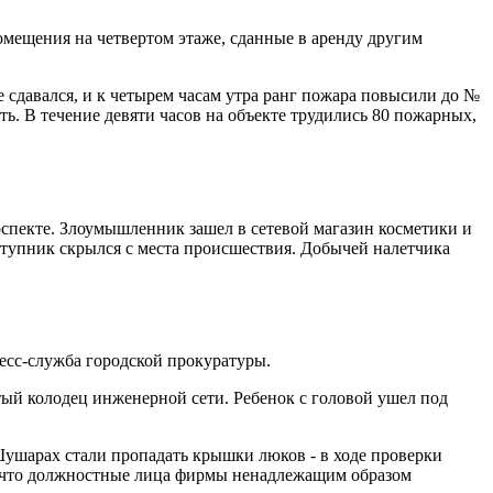
омещения на четвертом этаже, сданные в аренду другим
 сдавался, и к четырем часам утра ранг пожара повысили до №
ть. В течение девяти часов на объекте трудились 80 пожарных,
оспекте. Злоумышленник зашел в сетевой магазин косметики и
еступник скрылся с места происшествия. Добычей налетчика
сс-служба городской прокуратуры.
тый колодец инженерной сети. Ребенок с головой ушел под
ушарах стали пропадать крышки люков - в ходе проверки
, что должностные лица фирмы ненадлежащим образом