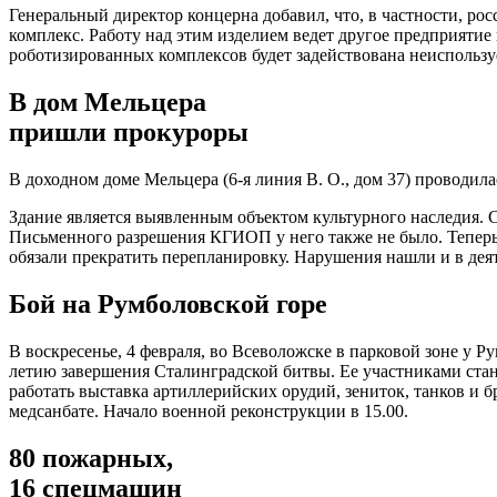
Генеральный директор концерна добавил, что, в частности, ро
комплекс. Работу над этим изделием ведет другое предприяти
роботизированных комплексов будет задействована неиспользу
В дом Мельцера
пришли прокуроры
В доходном доме Мельцера (6-я линия В. О., дом 37) проводил
Здание является выявленным объектом культурного наследия.
Письменного разрешения КГИОП у него также не было. Теперь 
обязали прекратить перепланировку. Нарушения нашли и в де
Бой на Румболовской горе
В воскресенье, 4 февраля, во Всеволожске в парковой зоне у 
летию завершения Сталинградской битвы. Ее участниками стану
работать выставка артиллерийских орудий, зениток, танков и 
медсанбате. Начало военной реконструкции в 15.00.
80 пожарных,
16 спецмашин