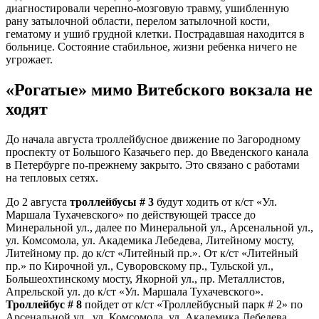
диагностировали черепно-мозговую травму, ушибленную
рану затылочной области, перелом затылочной кости,
гематому и ушиб грудной клетки. Пострадавшая находится в
больнице. Состояние стабильное, жизни ребенка ничего не
угрожает.
«Рогатые» мимо Витебского вокзала не
ходят
До начала августа троллейбусное движение по Загородному
проспекту от Большого Казачьего пер. до Введенского канала
в Петербурге по-прежнему закрыто. Это связано с работами
на тепловых сетях.
До 2 августа
троллейбусы # 3
будут ходить от к/ст «Ул.
Маршала Тухачевского» по действующей трассе до
Минеральной ул., далее по Минеральной ул., Арсенальной ул.,
ул. Комсомола, ул. Академика Лебедева, Литейному мосту,
Литейному пр. до к/ст «Литейный пр.». От к/ст «Литейный
пр.» по Кирочной ул., Суворовскому пр., Тульской ул.,
Большеохтинскому мосту, Якорной ул., пр. Металлистов,
Апрельской ул. до к/ст «Ул. Маршала Тухачевского».
Троллейбус # 8
пойдет от к/ст «Троллейбусный парк # 2» по
Арсенальной ул., ул. Комсомола, ул. Академика Лебедева,