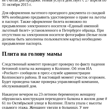
не считая дня продажи. Новая услуга действует с 27 апреля по
31 октября 2015 г.
Для оформления льготного проездного документа со скидкой
90% необходимо предъявить удостоверение о праве на льготы
и паспорт. Также оформление билета возможно по
предъявлению электронного носителя «Единый именной
льготный билет» установленного в Петербурге образца. При
отсутствии на электронном носителе фотографии (белые поля
должны быть заполнены пользователем карты) необходимо
предъявление паспорта.
Плита на голову мамы
Следственный комитет проводит проверку по факту падения
бетонной плиты на женщину в Колпине. Об этом ИА
«Росбалт» сообщили в пресс-службе администрации
Колпинского района. В настоящий момент участок огорожен.
Будет проведена также проверка управляющей компании,
обслуживавшей дом.
Накануне вечером на 23-летнюю беременную женщину
обрушилась конструкция переходного балкона в жилом доме #
61 по Октябрьской улице в Колпине. Плита упала с высоты
седьмого этажа. Женщину увезли в больницу. У нее