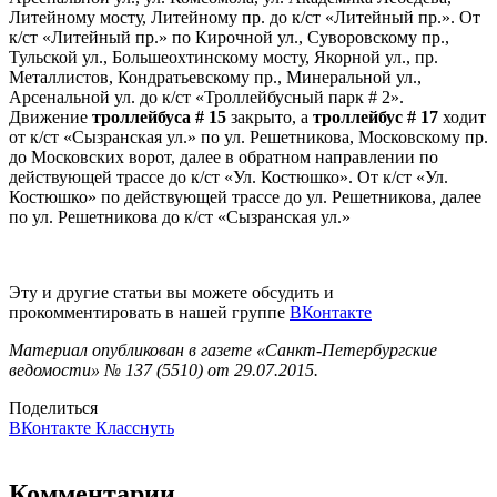
Литейному мосту, Литейному пр. до к/ст «Литейный пр.». От
к/ст «Литейный пр.» по Кирочной ул., Суворовскому пр.,
Тульской ул., Большеохтинскому мосту, Якорной ул., пр.
Металлистов, Кондратьевскому пр., Минеральной ул.,
Арсенальной ул. до к/ст «Троллейбусный парк # 2».
Движение
троллейбуса # 15
закрыто, а
троллейбус # 17
ходит
от к/ст «Сызранская ул.» по ул. Решетникова, Московскому пр.
до Московских ворот, далее в обратном направлении по
действующей трассе до к/ст «Ул. Костюшко». От к/ст «Ул.
Костюшко» по действующей трассе до ул. Решетникова, далее
по ул. Решетникова до к/ст «Сызранская ул.»
Эту и другие статьи вы можете обсудить и
прокомментировать в нашей группе
ВКонтакте
Материал опубликован в газете «Санкт-Петербургские
ведомости» № 137 (5510) от 29.07.2015.
Поделиться
ВКонтакте
Класснуть
Комментарии