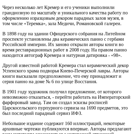
Через несколько лет Кремер и его ученики выполнили
грандиозную по масштабу и уникального качества работу по
оформлению изразцовым декором парадных залов музея, в
том числе «Теремка», зала Медичи, Романовской галереи.
В 1898 году на здании Офицерского собрания на Литейном
проспекте установлены два керамических панно с гербами
Российской империи. Их заново открыли авторы книги во
время реставрационных работ в 2008 году. На правом панно
находится автограф Кремера и натурная датировка - «98».
Другой известной работой Кремера стал керамический декор
Успенского храма подворья Киево-Печерской лавры. Авторы
книги высказали предположение, что ему принадлежит и
серия панно на доме № 6 по улице Восстания.
В 1901 году художник получил предложение, от которого
невозможно отказаться, - перейти работать на Императорский
фарфоровый завод. Там он создал эскизы росписей
Царскосельского пурпурного сервиза на 1690 предметов, это
был последний парадный сервиз ИФЗ.
Небольшое издание содержит 160 иллюстраций, некоторые
архивные чертежи публикуются впервые. Авторы предлагают