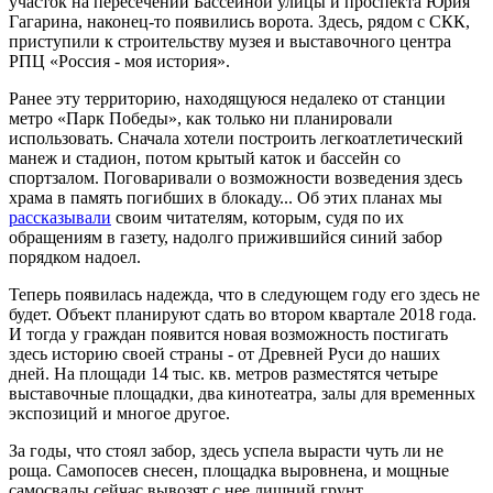
участок на пересечении Бассейной улицы и проспекта Юрия
Гагарина, наконец-то появились ворота. Здесь, рядом с СКК,
приступили к строительству музея и выставочного центра
РПЦ «Россия - моя история».
Ранее эту территорию, находящуюся недалеко от станции
метро «Парк Победы», как только ни планировали
использовать. Сначала хотели построить легкоатлетический
манеж и стадион, потом крытый каток и бассейн со
спортзалом. Поговаривали о возможности возведения здесь
храма в память погибших в блокаду... Об этих планах мы
рассказывали
своим читателям, которым, судя по их
обращениям в газету, надолго прижившийся синий забор
порядком надоел.
Теперь появилась надежда, что в следующем году его здесь не
будет. Объект планируют сдать во втором квартале 2018 года.
И тогда у граждан появится новая возможность постигать
здесь историю своей страны - от Древней Руси до наших
дней. На площади 14 тыс. кв. метров разместятся четыре
выставочные площадки, два кинотеатра, залы для временных
экспозиций и многое другое.
За годы, что стоял забор, здесь успела вырасти чуть ли не
роща. Самопосев снесен, площадка выровнена, и мощные
самосвалы сейчас вывозят с нее лишний грунт.