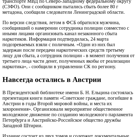
транспорте МВД по Северо-Западному федеральному округу
(СЗФО). Они с сообщником пытались сбыть более 80 г
метадона, сообщили следователи Ленинградской области.
По версии следствия, летом в ФСБ обратился мужчина,
сообщивший о намерении сотрудника полиции совместно с
иными лицами организовать канал незаконного сбыта
наркотиков. Информация подтвердилась, 24 марта
подозреваемых взяли с поличным. «Один из них был
задержан после передачи наркотических средств третьему
лицу для сбыта, а сотрудник полиции - в момент получения от
третьего лица части денег, полученных якобы от реализации
наркотика», - сообщили в управлении СК по региону.
Навсегда остались в Австрии
В Президентской библиотеке имени Б. Н. Ельцина состоялась
презентация книги памяти «Советские граждане, погибшие в
Австрии в годы Второй мировой войны, и места их
захоронения». Организовали мероприятие общественное
молодежное движение по созданию молодежного парламента
Петербурга и Австрийско-Российское общество дружбы
Западной Штирии.
Издание состоит из двух томов и содержит документальные