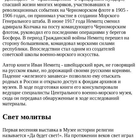
спасший жизни многих моряков, участвовавших в
революционных событиях на Черноморском флоте в 1905 -
1906 годах, он принимал участие в создании Морского
Генерального штаба. В июне 1917 года Немитц сменил
адмирала Колчака на посту командующего Черноморским
флотом, руководил его последними операциями у берегов
Босфора. В период Гражданской войны Немитц перешел на
сторону большевиков, командовал морскими силами
республики. Впоследствии стал одним из создателей
советской школы военно-морского искусства.
Автор книги Иван Немитц - швейцарский врач, не говорящий
на русском языке, но дорожащий своими русскими корнями.
Падение «железного занавеса» позволило ему отыскать
родных в России и открыло доступ к фондам архивов и
музеев. В ходе подготовки книги его консультировали
ведущие специалисты Центрального военно-морского музея,
сюда он передавал обнаруженные в ходе исследований
материалы.
Свет молитвы
Первая весенняя выставка в Музее истории религии
называется «Да будет свет!». На протяжении веков свет играл