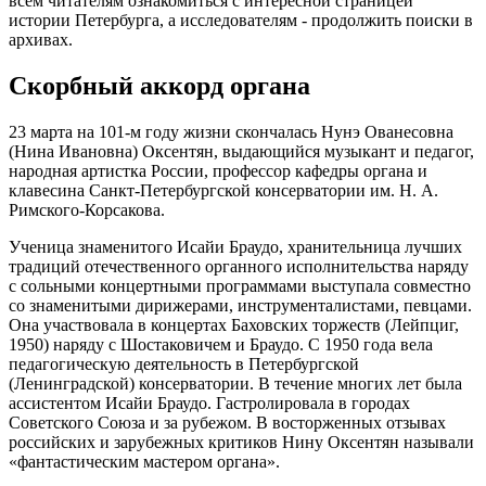
всем читателям ознакомиться с интересной страницей
истории Петербурга, а исследователям - продолжить поиски в
архивах.
Скорбный аккорд органа
23 марта на 101-м году жизни скончалась Нунэ Ованесовна
(Нина Ивановна) Оксентян, выдающийся музыкант и педагог,
народная артистка России, профессор кафедры органа и
клавесина Санкт-Петербургской консерватории им. Н. А.
Римского-Корсакова.
Ученица знаменитого Исайи Браудо, хранительница лучших
традиций отечественного органного исполнительства наряду
с сольными концертными программами выступала совместно
со знаменитыми дирижерами, инструменталистами, певцами.
Она участвовала в концертах Баховских торжеств (Лейпциг,
1950) наряду с Шостаковичем и Браудо. С 1950 года вела
педагогическую деятельность в Петербургской
(Ленинградской) консерватории. В течение многих лет была
ассистентом Исайи Браудо. Гастролировала в городах
Советского Союза и за рубежом. В восторженных отзывах
российских и зарубежных критиков Нину Оксентян называли
«фантастическим мастером органа».