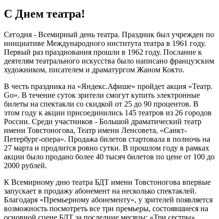
С Днем театра!
Сегодня - Всемирный день театра. Праздник был учрежден по
инициативе Международного института театра в 1961 году.
Первый раз празднования прошли в 1962 году. Послание к
деятелям театрального искусства было написано французским
художником, писателем и драматургом Жаном Кокто.
В честь праздника на «Яндекс.Афише» пройдет акция «Театр.
Go». В течение суток зрители смогут купить электронные
билеты на спектакли со скидкой от 25 до 90 процентов. В
этом году к акции присоединились 145 театров из 26 городов
России. Среди участников - Большой драматический театр
имени Товстоногова, Театр имени Ленсовета, «Санкт-
Петербург-опера». Продажа билетов стартовала в полночь на
27 марта и продлится ровно сутки. В прошлом году в рамках
акции было продано более 40 тысяч билетов по цене от 100 до
2000 рублей.
К Всемирному дню театра БДТ имени Товстоногова впервые
запускает в продажу абонемент на несколько спектаклей.
Благодаря «Премьерному абонементу», у зрителей появляется
возможность посмотреть все три премьеры, состоявшиеся на
основной сцене БДТ за последние месяцы: «Три сестры»,