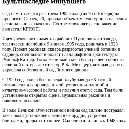
Культнаследие минувшего
Сад памяти жертв расстрела 1905 года (сад 9-го Января) на
проспекте Стачек, 20, признан объектом культурного наследия
регионального значения. Соответствующее распоряжение
выпустил КГИОП.
Идея увековечить память о рабочих Путиловского завода,
трагически погибших 9 января 1905 года, родилась в 1923
году. Проект разбивки сквера разработал ученый ботаник и
садовод, специалист в области ландшафтной архитектуры
Рудольф Катцер. Тогда же новый сквер было решено обнести
решеткой (автор - архитектор Р. Ф. Мельцер), которая до того
украшала собственный сад Зимнего дворца.
С 1929 года сквер был передан клубу завода «Красный
путиловец» для проведения общественно-полезной и
культурно-массовой работы и получил статус сада. Там были
установлены открытая сцена, музыкальная раковина и
павильон-читальня.
В годы Великой Отечественной войны сад сильно пострадал:
здесь были установлены зенитные орудия, устроены
блиндажи, прорыты траншеи. Сад очистили лишь к 1948 году.