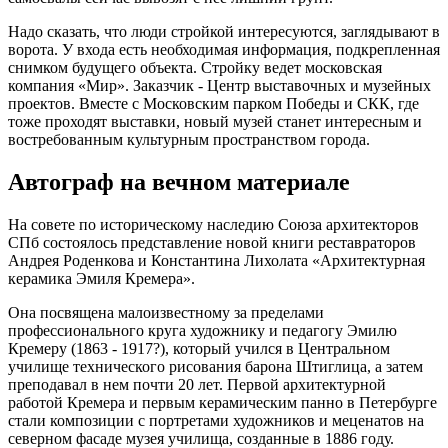
Надо сказать, что люди стройкой интересуются, заглядывают в
ворота. У входа есть необходимая информация, подкрепленная
снимком будущего объекта. Стройку ведет московская
компания «Мир». Заказчик - Центр выставочных и музейных
проектов. Вместе с Московским парком Победы и СКК, где
тоже проходят выставки, новый музей станет интересным и
востребованным культурным пространством города.
Автограф на вечном материале
На совете по историческому наследию Союза архитекторов
СПб состоялось представление новой книги реставраторов
Андрея Роденкова и Константина Лихолата «Архитектурная
керамика Эмиля Кремера».
Она посвящена малоизвестному за пределами
профессионального круга художнику и педагогу Эмилю
Кремеру (1863 - 1917?), который учился в Центральном
училище технического рисования барона Штиглица, а затем
преподавал в нем почти 20 лет. Первой архитектурной
работой Кремера и первым керамическим панно в Петербурге
стали композиции с портретами художников и меценатов на
северном фасаде музея училища, созданные в 1886 году.