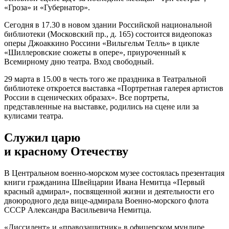
«Гроза» и «Губернатор».
Сегодня в 17.30 в новом здании Российской национальной
библиотеки (Московский пр., д. 165) состоится видеопоказ
оперы Джоаккино Россини «Вильгельм Телль» в цикле
«Шиллеровские сюжеты в опере», приуроченный к
Всемирному дню театра. Вход свободный.
29 марта в 15.00 в честь того же праздника в Театральной
библиотеке откроется выставка «Портретная галерея артистов
России в сценических образах». Все портреты,
представленные на выставке, родились на сцене или за
кулисами театра.
Служил царю
и красному Отечеству
В Центральном военно-морском музее состоялась презентация
книги гражданина Швейцарии Ивана Немитца «Первый
красный адмирал», посвященной жизни и деятельности его
двоюродного деда вице-адмирала Военно-морского флота
СССР Александра Васильевича Немитца.
«Диссидент» и «правозащитник» в офицерском мундире,