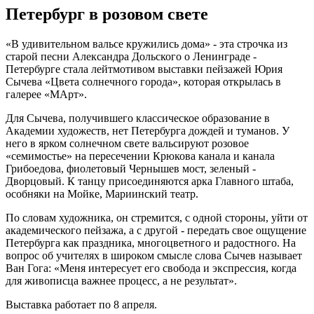
Петербург в розовом свете
«В удивительном вальсе кружились дома» - эта строчка из
старой песни Александра Дольского о Ленинграде -
Петербурге стала лейтмотивом выставки пейзажей Юрия
Сычева «Цвета солнечного города», которая открылась в
галерее «МАрт».
Для Сычева, получившего классическое образование в
Академии художеств, нет Петербурга дождей и туманов. У
него в ярком солнечном свете вальсируют розовое
«семимостье» на пересечении Крюкова канала и канала
Грибоедова, фиолетовый Чернышев мост, зеленый -
Дворцовый. К танцу присоединяются арка Главного штаба,
особняки на Мойке, Мариинский театр.
По словам художника, он стремится, с одной стороны, уйти от
академического пейзажа, а с другой - передать свое ощущение
Петербурга как праздника, многоцветного и радостного. На
вопрос об учителях в широком смысле слова Сычев называет
Ван Гога: «Меня интересует его свобода и экспрессия, когда
для живописца важнее процесс, а не результат».
Выставка работает по 8 апреля.