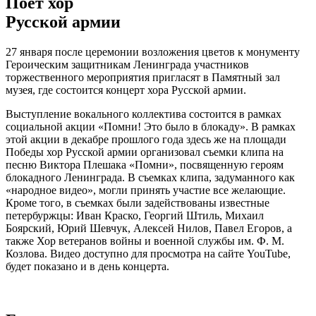
Поет хор
Русской армии
27 января после церемонии возложения цветов к монументу
Героическим защитникам Ленинграда участников
торжественного мероприятия пригласят в Памятный зал
музея, где состоится концерт хора Русской армии.
Выступление вокального коллектива состоится в рамках
социальной акции «Помни! Это было в блокаду». В рамках
этой акции в декабре прошлого года здесь же на площади
Победы хор Русской армии организовал съемки клипа на
песню Виктора Плешака «Помни», посвященную героям
блокадного Ленинграда. В съемках клипа, задуманного как
«народное видео», могли принять участие все желающие.
Кроме того, в съемках были задействованы известные
петербуржцы: Иван Краско, Георгий Штиль, Михаил
Боярский, Юрий Шевчук, Алексей Нилов, Павел Егоров, а
также Хор ветеранов войны и военной службы им. Ф. М.
Козлова. Видео доступно для просмотра на сайте YouTube,
будет показано и в день концерта.