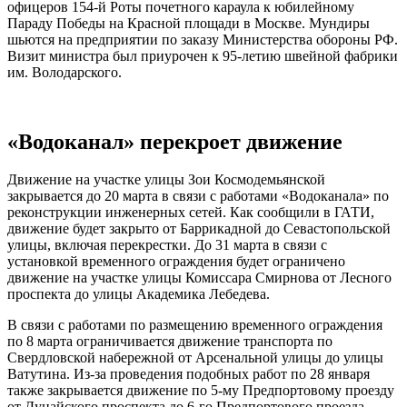
офицеров 154-й Роты почетного караула к юбилейному
Параду Победы на Красной площади в Москве. Мундиры
шьются на предприятии по заказу Министерства обороны РФ.
Визит министра был приурочен к 95-летию швейной фабрики
им. Володарского.
«Водоканал» перекроет движение
Движение на участке улицы Зои Космодемьянской
закрывается до 20 марта в связи с работами «Водоканала» по
реконструкции инженерных сетей. Как сообщили в ГАТИ,
движение будет закрыто от Баррикадной до Севастопольской
улицы, включая перекрестки. До 31 марта в связи с
установкой временного ограждения будет ограничено
движение на участке улицы Комиссара Смирнова от Лесного
проспекта до улицы Академика Лебедева.
В связи с работами по размещению временного ограждения
по 8 марта ограничивается движение транспорта по
Свердловской набережной от Арсенальной улицы до улицы
Ватутина. Из-за проведения подобных работ по 28 января
также закрывается движение по 5-му Предпортовому проезду
от Дунайского проспекта до 6-го Предпортового проезда.