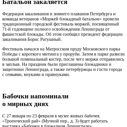
Батальон закаляется
Федерация закаливания и зимнего плавания Петербурга и
команда ветеранов «Моржей блокадный батальон» провели
традиционный городской фестиваль моржей, посвященный
71-й годовщине полного освобождения Ленинграда от
фашистской блокады. Об этом сообщил президент федерации
закаливания Борис Ратушный.
Фестиваль начался на Матросском пруду Московского парка
Победы с короткого митинга у проруби. Затем в парке развели
большой поминальный костер, после чего моржи отправились
в заплыв. На праздник были приглашены блокадники и
защитники Ленинграда, а также петербуржцы и гости города
с семьями, внуками и правнуками.
Бабочки напоминали
о мирных днях
С 27 января по 23 февраля в музее живых бабочек
«Тропический рай» (Мучной пер., д. 3) будет работать
выставка «Бабочки в блокадном Ленинграде».