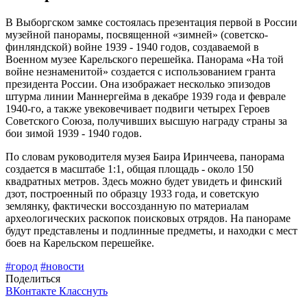
В Выборгском замке состоялась презентация первой в России
музейной панорамы, посвященной «зимней» (советско-
финляндской) войне 1939 - 1940 годов, создаваемой в
Военном музее Карельского перешейка. Панорама «На той
войне незнаменитой» создается с использованием гранта
президента России. Она изображает несколько эпизодов
штурма линии Маннергейма в декабре 1939 года и феврале
1940-го, а также увековечивает подвиги четырех Героев
Советского Союза, получивших высшую награду страны за
бои зимой 1939 - 1940 годов.
По словам руководителя музея Баира Иринчеева, панорама
создается в масштабе 1:1, общая площадь - около 150
квадратных метров. Здесь можно будет увидеть и финский
дзот, построенный по образцу 1933 года, и советскую
землянку, фактически воссозданную по материалам
археологических раскопок поисковых отрядов. На панораме
будут представлены и подлинные предметы, и находки с мест
боев на Карельском перешейке.
#город
#новости
Поделиться
ВКонтакте
Класснуть