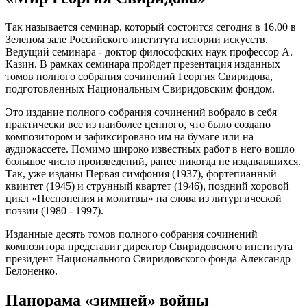
Так называется семинар, который состоится сегодня в 16.00 в
Зеленом зале Российского института истории искусств.
Ведущий семинара - доктор философских наук профессор А.
Казин. В рамках семинара пройдет презентация изданных
томов полного собрания сочинений Георгия Свиридова,
подготовленных Национальным Свиридовским фондом.
Это издание полного собрания сочинений вобрало в себя
практически все из наиболее ценного, что было создано
композитором и зафиксировано им на бумаге или на
аудиокассете. Помимо широко известных работ в него вошло
большое число произведений, ранее никогда не издававшихся.
Так, уже изданы Первая симфония (1937), фортепианный
квинтет (1945) и струнный квартет (1946), поздний хоровой
цикл «Песнопения и молитвы» на слова из литургической
поэзии (1980 - 1997).
Изданные десять томов полного собрания сочинений
композитора представит директор Свиридовского института
президент Национального Свиридовского фонда Александр
Белоненко.
Панорама «зимней» войны