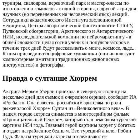
турниры, скалодром, веревочный парк и мастер-классы по
изготовлению комиксов - с одной стороны, с другой - три дня
научных (но переведенных на человеческий язык) лекций.
Сотрудники академического Института эволюционной
медицины, Центра алгоритмической биотехнологии СПбГУ,
Пулковской обсерватории, Арктического и Антарктического
НИИ, исследовательской компании по нейромаркетингу - в
общей сложности целая сотня ученых и популяризаторов в
течение трех дней будут рассказывать о мозге, космосе, льде...
К ним присоединятся цифровые художники (они используют
компьютерные имитации традиционных живописных
инструментов) и фотографы.
Правда о султанше Хюррем
Актриса Мерьем Узерли приехала в северную столицу на
несколько дней для съемок в очередном сериале, сообщает ИА
«Росбалт». Она известна российским зрителям по роли
рыжеволосой Хюррем Султан из «Великолепного века». В
нашем городе актриса снимается в многосерийном фильме
«Проницательный Реджаи», который стал ремейком турецкой
картины 1954 года. Главный герой картины ворует у богатых
и отдает награбленное бедным. Это турецкий аналог Робин
Гуда. Фанаты турецкой актрисы отслеживают ее