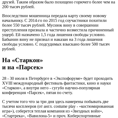
друзей. Таким образом было похищено горючего более чем на
200 тысяч рублей.
Впоследствии мошенница передала карту своему новому
начальнику. С 2014-го по 2015 год соучастники похитили
более 550 тысяч рублей. Мусиюк вину в совершении
преступления признала и частично возместила причиненный
ущерб. Ей назначено 1,5 года лишения свободы условно.
Бабынин вину не признал и наказан на 3 года лишения
свободы условно. С подсудимых взыскано более 500 тысяч
рублей.
На «Старкон»
и на «Парсек»
28 - 30 июля в Петербурге в «Экспофоруме» будет проходить
XVIII международный фестиваль фантастики, кино и науки
«Старкон», а внутри него - сугубо научно-популярная
конференция «Парсек», пятая по счету.
С учетом того что за три дня здесь намерены побывать две
тысячи косплееров (от англ. costume play - «костюмированная
игра»), соберется теплая компания из «Звездных войн»,
«Стартрека», «Вавилона-5» и проч. Киберспортивные