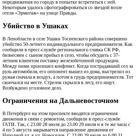
передвижения по городу в попытке встретиться с ней.
Некоторым удалось сфотографироваться со звездой возле
отеля «Эрмитаж» на улице Правды.
Убийство в Ушаках
В Ленобласти в селе Ушаки Тосненского района совершено
убийство 50-летнего индивидуального предпринимателя. Как
сообщили в пресс-службе регионального главка СК РФ,
бизнесмен с сыном прибыл в село, чтобы обсудить с 37-
летним клиентом поставку железобетонной продукции.
Между ними произошел конфликт. Когда пострадавший сел за
руль автомобиля, его оппонент вышел из дома, выстрелил из
ружья сначала в воздух, а потом в грудь предпринимателя. Тот
скончался на месте. Стрелок скрылся в лесу, его ищут.
Возбуждено уголовное дело.
Ограничения на Дальневосточном
В Петербурге на этом проспекте вводятся ограничения
движения в связи с ремонтом, сообщили в пресс-службе
ГАТИ. Так, с 23.00 28 июля до 23.00 29 июля и в те же часы с
4 по 5 августа закрывается направление движения от
Народной ул. к ул. Новоселов. С 23.00 29 июля до 6.00 31