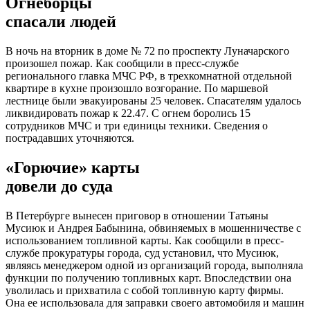
Огнеборцы
спасали людей
В ночь на вторник в доме № 72 по проспекту Луначарского
произошел пожар. Как сообщили в пресс-службе
регионального главка МЧС РФ, в трехкомнатной отдельной
квартире в кухне произошло возгорание. По маршевой
лестнице были эвакуированы 25 человек. Спасателям удалось
ликвидировать пожар к 22.47. С огнем боролись 15
сотрудников МЧС и три единицы техники. Сведения о
пострадавших уточняются.
«Горючие» карты
довели до суда
В Петербурге вынесен приговор в отношении Татьяны
Мусиюк и Андрея Бабынина, обвиняемых в мошенничестве с
использованием топливной карты. Как сообщили в пресс-
службе прокуратуры города, суд установил, что Мусиюк,
являясь менеджером одной из организаций города, выполняла
функции по получению топливных карт. Впоследствии она
уволилась и прихватила с собой топливную карту фирмы.
Она ее использовала для заправки своего автомобиля и машин