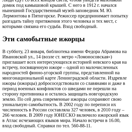
домик под камышовой крышей. С него в 1912 г. начался
нынешний Государственный музей-заповедник М. Ю.
Лермонтова в Пятигорске. Режиссер предпринимает попытку
разгадать тайну притяжения этого человека и тех мест, с
которыми связана его судьба. Вход свободный.
Эти самобытные ижорцы
В субботу, 23 января, библиотека имени Федора Абрамова на
Ивановской ул., 14 (возле ст. метро «Ломоносовская»)
приглашает всех интересующихся историей невского края на
встречу, посвященную ижоре – одной из малочисленных
народностей финно-угорской группы, представленной на
многонациональной карте Ленинградской области. Издревле
ижоры (ижорцы) добрососедствовали со славянами и даже в
период военных конфликтов со шведами не перешли на
сторону противника и остались защищать новгородскую
землю. По сей день современные ижорцы сохраняют свою
уникальную самобытность. В 2002 году по переписи их
численность в России составляла 327 человек, в 2010 году –
266 человек. В 2009 году ЮНЕСКО включило ижорский язык
в Атлас исчезающих языков мира. Начало встречи в 16.00,
вход свободный. Справки по тел. 560-88-11.