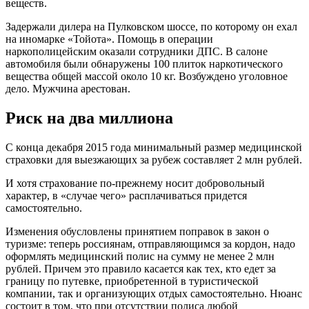
веществ.
Задержали дилера на Пулковском шоссе, по которому он ехал
на иномарке «Тойота». Помощь в операции
наркополицейским оказали сотрудники ДПС. В салоне
автомобиля были обнаружены 100 плиток наркотического
вещества общей массой около 10 кг. Возбуждено уголовное
дело. Мужчина арестован.
Риск на два миллиона
C конца декабря 2015 года минимальный размер медицинской
страховки для выезжающих за рубеж составляет 2 млн рублей.
И хотя страхование по-прежнему носит добровольный
характер, в «случае чего» расплачиваться придется
самостоятельно.
Изменения обусловлены принятием поправок в закон о
туризме: теперь россиянам, отправляющимся за кордон, надо
оформлять медицинский полис на сумму не менее 2 млн
рублей. Причем это правило касается как тех, кто едет за
границу по путевке, приобретенной в туристической
компании, так и организующих отдых самостоятельно. Нюанс
состоит в том, что при отсутствии полиса любой