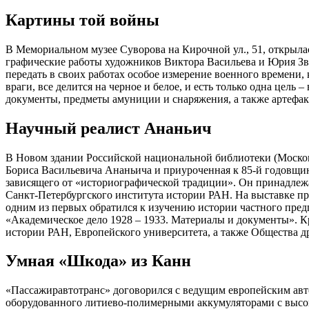
Картины той войны
В Мемориальном музее Суворова на Кирочной ул., 51, открылас
графические работы художников Виктора Васильева и Юрия Зв
передать в своих работах особое измерение военного времени, 
враги, все делится на черное и белое, и есть только одна це
документы, предметы амуниции и снаряжения, а также артефак
Научный реалист Ананьич
В Новом здании Российской национальной библиотеки (Московс
Бориса Васильевича Ананьича и приуроченная к 85-й годовщин
зависящего от «историографической традиции». Он принадлеж
Санкт-Петербургского института истории РАН. На выставке пр
одним из первых обратился к изучению истории частного пред
«Академическое дело 1928 – 1933. Материалы и документы». К
истории РАН, Европейского университета, а также Общества д
Умная «Шкода» из Канн
«Пассажиравтотранс» договорился с ведущим европейским авт
оборудованного литиево-полимерными аккумуляторами с высо