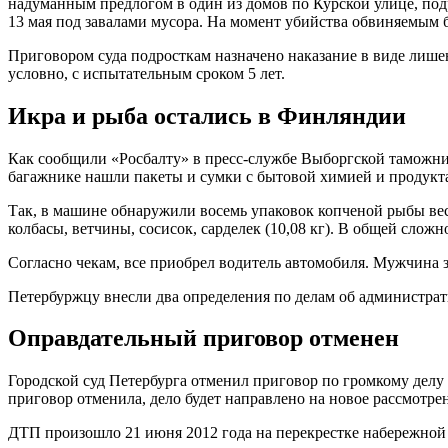
надуманным предлогом в один из домов по Курской улице, по
13 мая под завалами мусора. На момент убийства обвиняемым б
Приговором суда подросткам назначено наказание в виде лишени
условно, с испытательным сроком 5 лет.
Икра и рыба остались в Финляндии
Как сообщили «Росбалту» в пресс-службе Выборгской таможни
багажнике нашли пакеты и сумки с бытовой химией и продукт
Так, в машине обнаружили восемь упаковок копченой рыбы весом
колбасы, ветчины, сосисок, сарделек (10,08 кг). В общей сложн
Согласно чекам, все приобрел водитель автомобиля. Мужчина 
Петербуржцу внесли два определения по делам об администрат
Оправдательный приговор отменен
Городской суд Петербурга отменил приговор по громкому дел
приговор отменила, дело будет направлено на новое рассмотре
ДТП произошло 21 июня 2012 года на перекрестке набережной