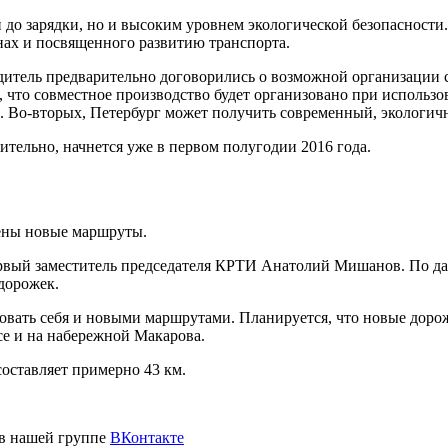
 до зарядки, но и высоким уровнем экологической безопасности
ах и посвященного развитию транспорта.
дитель предварительно договорились о возможной организации 
что совместное производство будет организовано при использов
и. Во-вторых, Петербург может получить современный, экологи
тельно, начнется уже в первом полугодии 2016 года.
жены новые маршруты.
рвый заместитель председателя КРТИ Анатолий Мишанов. По да
дорожек.
довать себя и новыми маршрутами. Планируется, что новые доро
се и на набережной Макарова.
оставляет примерно 43 км.
 в нашей группе
ВКонтакте