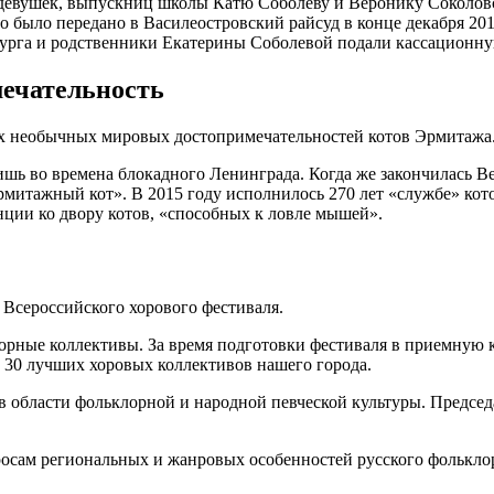
 девушек, выпускниц школы Катю Соболеву и Веронику Соколо
ло было передано в Василеостровский райсуд в конце декабря 201
бурга и родственники Екатерины Соболевой подали кассационну
ечательность
мых необычных мировых достопримечательностей котов Эрмитажа
ишь во времена блокадного Ленинграда. Когда же закончилась В
Эрмитажный кот». В 2015 году исполнилось 270 лет «службе» ко
нции ко двору котов, «способных к ловле мышей».
 Всероссийского хорового фестиваля.
лорные коллективы. За время подготовки фестиваля в приемную 
 30 лучших хоровых коллективов нашего города.
в области фольклорной и народной певческой культуры. Предсе
осам региональных и жанровых особенностей русского фольклор