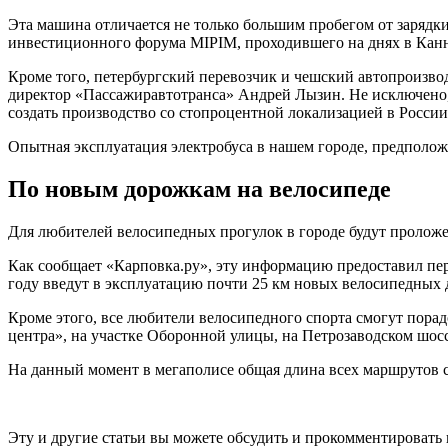
Эта машина отличается не только большим пробегом от зарядки
инвестиционного форума MIPIM, проходившего на днях в Канн
Кроме того, петербургский перевозчик и чешский автопроизво
директор «Пассажиравтотранса» Андрей Лызин. Не исключено, 
создать производство со стопроцентной локализацией в Росси
Опытная эксплуатация электробуса в нашем городе, предположи
По новым дорожкам на велосипеде
Для любителей велосипедных прогулок в городе будут проло
Как сообщает «Карповка.ру», эту информацию предоставил пе
году введут в эксплуатацию почти 25 км новых велосипедных 
Кроме этого, все любители велосипедного спорта смогут пора
центра», на участке Оборонной улицы, на Петрозаводском шос
На данный момент в мегаполисе общая длина всех маршрутов с
Эту и другие статьи вы можете обсудить и прокомментировать