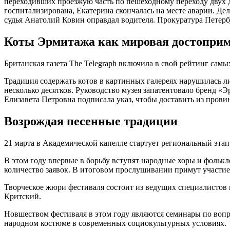
переходивших проезжую часть по пешеходному переходу двух
госпитализирована, Екатерина скончалась на месте аварии. Де
судья Анатолий Ковин оправдал водителя. Прокуратура Петер
Коты Эрмитажа как мировая достоприм
Британская газета The Telegraph включила в свой рейтинг са
Традиция содержать котов в картинных галереях нарушилась л
несколько десятков. Руководство музея запатентовало бренд «
Елизавета Петровна подписала указ, чтобы доставить из прови
Возрождая песенные традиции
21 марта в Академической капелле стартует региональный этап
В этом году впервые в борьбу вступят народные хоры и фольк
количество заявок. В итоговом прослушивании примут участие
Творческое жюри фестиваля состоит из ведущих специалистов 
Критский.
Новшеством фестиваля в этом году являются семинары по вопр
народном костюме в современных социокультурных условиях.