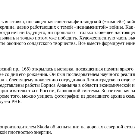
ь выставка, посвященная советско-финляндской («зимней») войн
ерлина, давно работающих с темой «незнаменитой» войны. Как 
когда нет ни будущего, ни прошлого – только зловещее настоящее
ль – выжить и только потом уже победить. Художественную часть
ты окопного солдатского творчества. Все вместе формирует еди
кий пр., 165) открылась выставка, посвященная памяти яркого
е со дня его рождения. Он был последователем научного реализм
ал к блестящему поколению сотрудников Ленинградского отделе
едставлены работы Бориса Ананьича в области экономической и
принимательства в России, банковской системы. Значительная ч
роме того, можно увидеть фотографии из домашнего архива семь
рузей РНБ.
опроизводителем Skoda об испытании на дорогах северной стол
кой плотностью энергии.