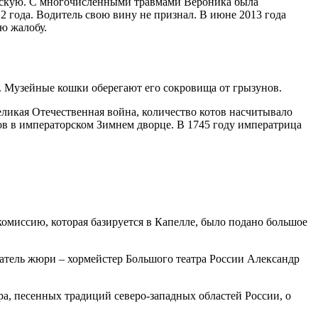
вскую. С многочисленными травмами Вероника была
2 года. Водитель свою вину не признал. В июне 2013 года
ю жалобу.
. Музейные кошки оберегают его сокровища от грызунов.
еликая Отечественная война, количество котов насчитывало
тов в императорском Зимнем дворце. В 1745 году императрица
комиссию, которая базируется в Капелле, было подано большое
датель жюри – хормейстер Большого театра России Александр
а, песенных традиций северо-западных областей России, о