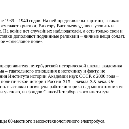
е 1939 – 1940 годов. На ней представлены картины, а также
отмечают критики, Виктору Васильеву удалось уловить и
. На войне нет случайных наблюдателей, а есть только свои и
 выставки дополняют подлинные реликвии – личные вещи солдат,
ное «смысловое поле».
 представителя петербургской исторической школы академика
а – тщательного отношения к источнику и факту, не
ния Института истории Академии наук СССР, с 2000 года –
 политической истории России XIX – начала XX века. Он
асть выставки посвящена работе историка над многотомником
и ученого, из фондов Санкт-Петербургского института
ицы 80-местного высокотехнологичного электробуса,