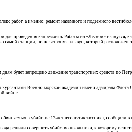
лекс работ, а именно: ремонт наземного и подземного вестибюл
й для проведения капремонта. Работы на «Лесной» начнутся, как
ько самой станции, но не затронут плывун, который расположен
очим дням будет запрещено движение транспортных средств по Пе
.
м курсантами Военно-морской академии имени адмирала Флота Со
ой войне.
 обвиняемых в убийстве 12-летнего пятиклассника, сообщили в
4 года решили совершить убийство школьника, к которому испыт