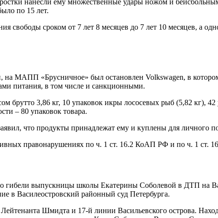
дростки нанесли ему множественные удары ножом и бейсбольным
ыло по 15 лет.
я свободы сроком от 7 лет 8 месяцев до 7 лет 10 месяцев, а од
, на МАПП «Брусничное» был остановлен Volkswagen, в котором
ами питания, в том числе и санкционными.
 брутто 3,86 кг, 10 упаковок икры лососевых рыб (5,82 кг), 42 
ости – 80 упаковок товара.
заявил, что продукты принадлежат ему и куплены для личного п
ивных правонарушениях по ч. 1 ст. 16.2 КоАП РФ и по ч. 1 ст
у о гибели выпускницы школы Екатерины Соболевой в ДТП на В
ние в Василеостровский районный суд Петербурга.
 Лейтенанта Шмидта и 17-й линии Васильевского острова. Нахо