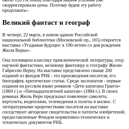
скорректировали цены. Поэтому будем эту работу
продолжать».
Великий фантаст и географ
В четверг, 22 марта, в новом здании Российской
национальной библиотеки (Московский пр., 165) откроется
выставка «Угадывая будущее: к 190-летию со дня рождения
Жюля Верна».
Она посвящена классику приключенческой литературы, отцу
научной фантастики, великому фантазеру и географу Жюлю
Габриэлю Верну. На выставке представлено свыше 200
изданий из фондов РНБ - это произведения писателя, его
биография, критические статьи. Среди экспонатов - первые
издания на русском языке романов «Дети капитана Гранта»
(1869 г.) и «Пятнадцатилетний капитан» (1884 г.). В своих
романах Жюль Верн предсказал появление самолета,
вертолета, видеосвязи, телевидения и полеты в космос. С
литературными пророчествами писателя на выставке
соседствуют авторские свидетельства и патенты изобретений,
предоставленные Фондом нормативно-технических и
технических документов РНБ.