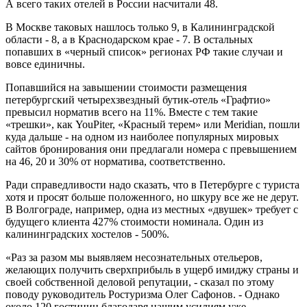
А всего таких отелей в России насчитали 48.
В Москве таковых нашлось только 9, в Калининградской
области - 8, а в Краснодарском крае - 7. В остальных
попавших в «черный список» регионах РФ такие случаи и
вовсе единичны.
Попавшийся на завышении стоимости размещения
петербургский четырехзвездный бутик-отель «Графтио»
превысил норматив всего на 11%. Вместе с тем такие
«трешки», как YouPiter, «Красный терем» или Meridian, пошли
куда дальше - на одном из наиболее популярных мировых
сайтов бронирования они предлагали номера с превышением
на 46, 20 и 30% от норматива, соответственно.
Ради справедливости надо сказать, что в Петербурге с туриста
хотя и просят больше положенного, но шкуру все же не дерут.
В Волгограде, например, одна из местных «двушек» требует с
будущего клиента 427% стоимости номинала. Один из
калининградских хостелов - 500%.
«Раз за разом мы выявляем несознательных отельеров,
желающих получить сверхприбыль в ущерб имиджу страны и
своей собственной деловой репутации, - сказал по этому
поводу руководитель Ростуризма Олег Сафонов. - Однако
около 120 гостиниц благодаря нашим усилиям уже