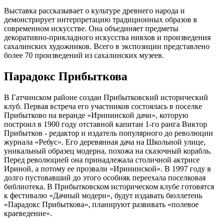
Выставка рассказывает о культуре древнего народа и
демонстрирует интерпретацию традиционных образов в
современном искусстве. Она объединяет предметы
декоративно-прикладного искусства нивхов и произведения
сахалинских художников. Всего в экспозиции представлено
более 70 произведений из сахалинских музеев.
Парадокс Прибыткова
В Гатчинском районе создан Прибытковский исторический
клуб. Первая встреча его участников состоялась в поселке
Прибытково на веранде «Ирининской дачи», которую
построил в 1900 году отставной капитан 1-го ранга Виктор
Прибытков - редактор и издатель популярного до революции
журнала «Ребус». Его деревянная дача на Школьной улице,
уникальный образец модерна, похожа на сказочный корабль.
Перед революцией она принадлежала столичной актрисе
Ириной, а потому ее прозвали «Ирининской». В 1997 году в
долго пустовавший до этого особняк переехала поселковая
библиотека. В Прибытковском историческом клубе готовятся
к фестивалю «Дачный модерн», будут издавать бюллетень
«Парадокс Прибыткова», планируют развивать «полевое
краеведение».