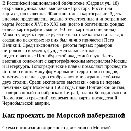
В Российской национальной библиотеке (Садовая ул., 18)
открылась уникальная выставка «Просторы России на
картах», посвященная 90-летию отдела картографии. Здесь
впервые представлены редкие отечественные и иностранные
карты России с XVI по XXI век (всего в богатейших фондах
отдела картографии свыше 190 тыс. карт этого периода).
Можно увидеть первые русские печатные карты и атласы, к
созданию некоторых из них был лично причастен Петр
Великий. Среди экспонатов - работы первых граверов
петровского времени, фундаментальные атласы,
подготовленные Петербургской академией наук. Часть
выставки ознакомит с картографическим материалом Москвы
и Петербурга. Топографические планы позволяют проследить
историю и динамику формирования территории городов, а
тематические наглядно отображают многогранные образы
двух столиц. Среди экспонатов выставки - одна из первых
печатных карт Московии 1562 года, план Полтавской битвы,
гравированный по наброскам Петра I, планы Бородинского и
Чесменского сражений, современные карты последствий
Чернобыльской аварии.
Как проехать по Морской набережной
Схема организации дорожного движения на Морской