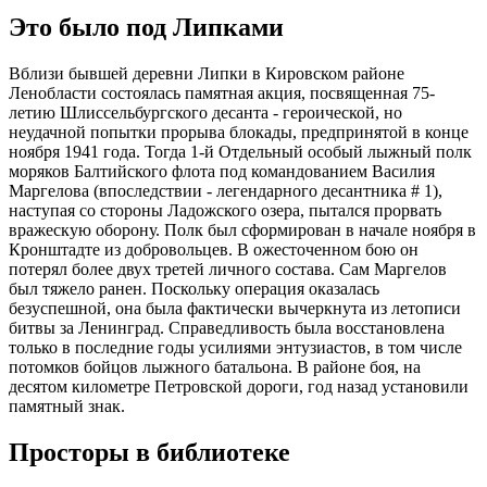
Это было под Липками
Вблизи бывшей деревни Липки в Кировском районе
Ленобласти состоялась памятная акция, посвященная 75-
летию Шлиссельбургского десанта - героической, но
неудачной попытки прорыва блокады, предпринятой в конце
ноября 1941 года. Тогда 1-й Отдельный особый лыжный полк
моряков Балтийского флота под командованием Василия
Маргелова (впоследствии - легендарного десантника # 1),
наступая со стороны Ладожского озера, пытался прорвать
вражескую оборону. Полк был сформирован в начале ноября в
Кронштадте из добровольцев. В ожесточенном бою он
потерял более двух третей личного состава. Сам Маргелов
был тяжело ранен. Поскольку операция оказалась
безуспешной, она была фактически вычеркнута из летописи
битвы за Ленинград. Справедливость была восстановлена
только в последние годы усилиями энтузиастов, в том числе
потомков бойцов лыжного батальона. В районе боя, на
десятом километре Петровской дороги, год назад установили
памятный знак.
Просторы в библиотеке