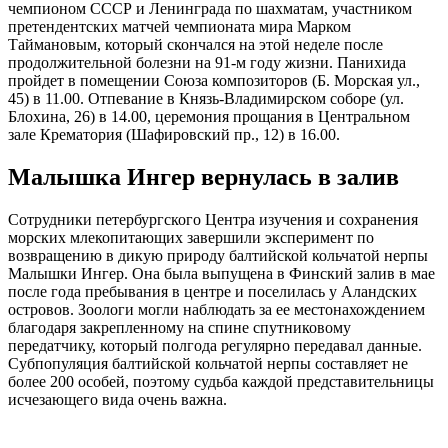
чемпионом СССР и Ленинграда по шахматам, участником
претендентских матчей чемпионата мира Марком
Таймановым, который скончался на этой неделе после
продолжительной болезни на 91-м году жизни. Панихида
пройдет в помещении Союза композиторов (Б. Морская ул.,
45) в 11.00. Отпевание в Князь-Владимирском соборе (ул.
Блохина, 26) в 14.00, церемония прощания в Центральном
зале Крематория (Шафировский пр., 12) в 16.00.
Малышка Ингер вернулась в залив
Сотрудники петербургского Центра изучения и сохранения
морских млекопитающих завершили эксперимент по
возвращению в дикую природу балтийской кольчатой нерпы
Малышки Ингер. Она была выпущена в Финский залив в мае
после года пребывания в центре и поселилась у Аландских
островов. Зоологи могли наблюдать за ее местонахождением
благодаря закрепленному на спине спутниковому
передатчику, который полгода регулярно передавал данные.
Субпопуляция балтийской кольчатой нерпы составляет не
более 200 особей, поэтому судьба каждой представительницы
исчезающего вида очень важна.