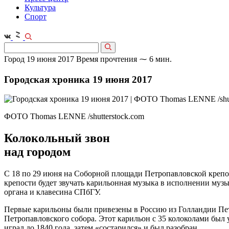
Культура
Спорт
Город
19 июня 2017
Время прочтения ⁓ 6 мин.
Городская хроника 19 июня 2017
ФОТО Thomas LENNE /shutterstock.com
Колокольный звон
над городом
С 18 по 29 июня на Соборной площади Петропавловской крепос
крепости будет звучать карильонная музыка в исполнении музы
органа и клавесина СПбГУ.
Первые карильоны были привезены в Россию из Голландии Петр
Петропавловского собора. Этот карильон с 35 колоколами был 
играл до 1840 года, затем «состарился» и был разобран.