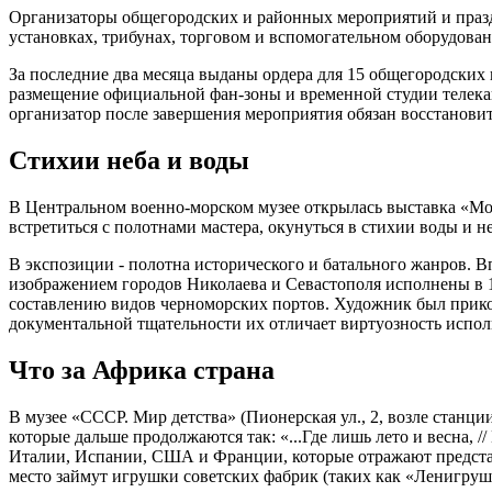
Организаторы общегородских и районных мероприятий и праздн
установках, трибунах, торговом и вспомогательном оборудован
За последние два месяца выданы ордера для 15 общегородских
размещение официальной фан-зоны и временной студии телекана
организатор после завершения мероприятия обязан восстанови
Стихии неба и воды
В Центральном военно-морском музее открылась выставка «Мо
встретиться с полотнами мастера, окунуться в стихии воды и 
В экспозиции - полотна исторического и батального жанров. 
изображением городов Николаева и Севастополя исполнены в 1
составлению видов черноморских портов. Художник был прико
документальной тщательности их отличает виртуозность испол
Что за Африка страна
В музее «СССР. Мир детства» (Пионерская ул., 2, возле станции
которые дальше продолжаются так: «...Где лишь лето и весна, /
Италии, Испании, США и Франции, которые отражают представл
место займут игрушки советских фабрик (таких как «Ленигрушк