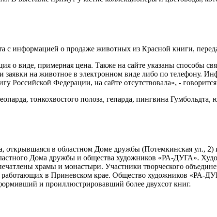
та с информацией о продаже животных из Красной книги, перед
я о виде, примерная цена. Также на сайте указаны способы св
чи заявки на животное в электронном виде либо по телефону. И
у Российской Федерации, на сайте отсутствовала», - говорится
еопарда, тонкохвостого полоза, гепарда, пингвина Гумбольдта,
а, открывшаяся в областном Доме дружбы (Потемкинская ул., 2) 
 областного Дома дружбы и общества художников «РА-ДУГА». Х
апечатлены храмы и монастыри. Участники творческого объединени
 работающих в Приневском крае. Общество художников «РА-ДУГ
оформивший и проиллюстрировавший более двухсот книг.