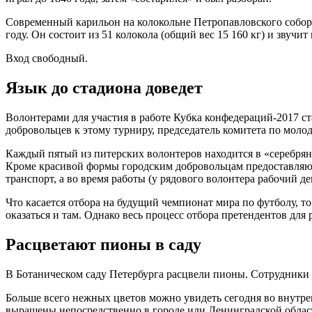
Современный карильон на колокольне Петропавловского собора 
году. Он состоит из 51 колокола (общий вес 15 160 кг) и звучи
Вход свободный.
Язык до стадиона доведет
Волонтерами для участия в работе Кубка конфедераций-2017 ста
добровольцев к этому турниру, председатель комитета по мо
Каждый пятый из питерских волонтеров находится в «серебряно
Кроме красивой формы городским добровольцам предоставляют
транспорт, а во время работы (у рядового волонтера рабочий де
Что касается отбора на будущий чемпионат мира по футболу, 
оказаться и там. Однако весь процесс отбора претендентов для
Расцветают пионы в саду
В Ботаническом саду Петербурга расцвели пионы. Сотрудники с
Больше всего нежных цветов можно увидеть сегодня во внутрен
выращены непосредственно в городе или Ленинградской област