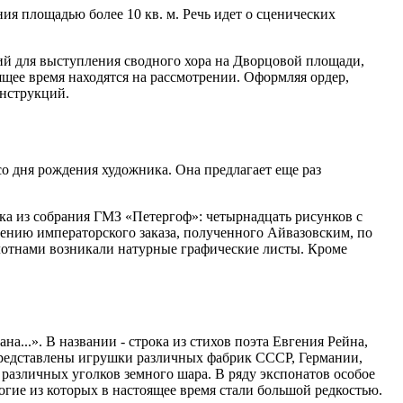
я площадью более 10 кв. м. Речь идет о сценических
ий для выступления сводного хора на Дворцовой площади,
ящее время находятся на рассмотрении. Оформляя ордер,
онструкций.
о дня рождения художника. Она предлагает еще раз
ка из собрания ГМЗ «Петергоф»: четырнадцать рисунков с
нению императорского заказа, полученного Айвазовским, по
лотнами возникали натурные графические листы. Кроме
а...». В названии - строка из стихов поэта Евгения Рейна,
ке представлены игрушки различных фабрик СССР, Германии,
различных уголков земного шара. В ряду экспонатов особое
огие из которых в настоящее время стали большой редкостью.