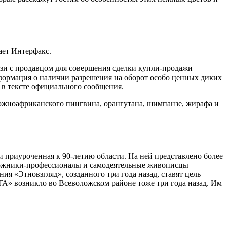
ает Интерфакс.
язи с продавцом для совершения сделки купли-продажи
нформация о наличии разрешения на оборот особо ценных диких
 в тексте официального сообщения.
 южноафриканского пингвина, орангутана, шимпанзе, жирафа и
и приуроченная к 90-летию области. На ней представлено более
удожники-профессионалы и самодеятельные живописцы
я «Этновзгляд», созданного три года назад, ставят цель
А» возникло во Всеволожском районе тоже три года назад. Им