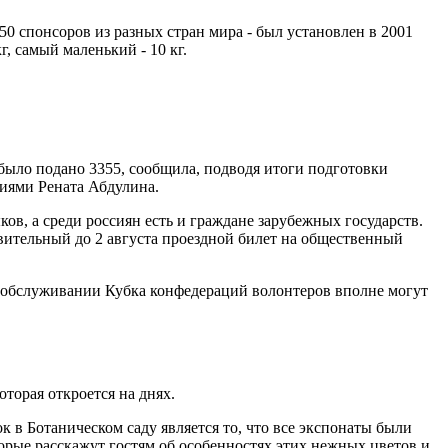
0 спонсоров из разных стран мира - был установлен в 2001
г, самый маленький - 10 кг.
к было подано 3355, сообщила, подводя итоги подготовки
иями Рената Абдулина.
ов, а среди россиян есть и граждане зарубежных государств.
вительный до 2 августа проездной билет на общественный
на обслуживании Кубка конфедераций волонтеров вполне могут
торая откроется на днях.
 в Ботаническом саду является то, что все экспонаты были
орые расскажут гостям об особенностях этих нежных цветов и