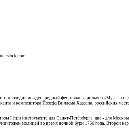
ти проходит международный фестиваль карильона «Музыка над г
канта и композитора Йозефа Виллема Хаазена, российских масте
ом I (три инструмента для Санкт-Петербурга, два - для Москвы
уничтожен молнией во время ночной бури 1756 года. Второй кар