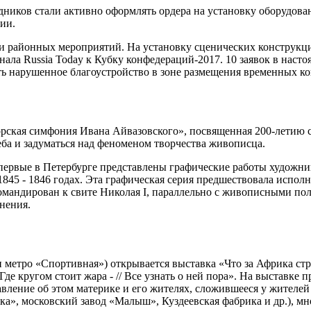
иков стали активно оформлять ордера на установку оборудовани
ии.
 и районных мероприятий. На установку сценических конструкц
ла Russia Today к Кубку конфедераций-2017. 10 заявок в насто
ть нарушенное благоустройство в зоне размещения временных к
рская симфония Ивана Айвазовского», посвященная 200-летию с
неба и задуматься над феноменом творчества живописца.
Впервые в Петербурге представлены графические работы художни
845 - 1846 годах. Эта графическая серия предшествовала испол
мандирован к свите Николая I, параллельно с живописными по
нения.
 метро «Спортивная») открывается выставка «Что за Африка стран
/ Где кругом стоит жара - // Все узнать о ней пора». На выстав
ение об этом материке и его жителях, сложившееся у жителей 
а», московский завод «Малыш», Куздеевская фабрика и др.), мн