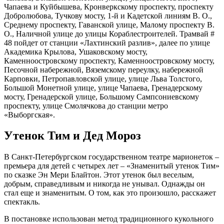
Чапаева и Куйбышева, Кронверкскому проспекту, проспекту
Добролюбова, Тучкову мосту, 1-й и Кадетской линиям В. О.,
Среднему проспекту, Гаванской улице, Малому проспекту В.
О., Наличной улице до улицы Кораблестроителей. Трамвай #
48 пойдет от станции «Лахтинский разлив», далее по улице
Академика Крылова, Ушаковскому мосту,
Каменноостровскому проспекту, Каменноостровскому мосту,
Песочной набережной, Вяземскому переулку, набережной
Карповки, Петропавловской улице, улице Льва Толстого,
Большой Монетной улице, улице Чапаева, Гренадерскому
мосту, Гренадерской улице, Большому Сампсониевскому
проспекту, улице Смолячкова до станции метро
«Выборгская».
Утенок Тим и Дед Мороз
В Санкт-Петербургском государственном театре марионеток –
премьера для детей с четырех лет – «Знаменитый утенок Тим»
по сказке Эн Мери Блайтон. Этот утенок был веселым,
добрым, справедливым и никогда не унывал. Однажды он
стал еще и знаменитым. О том, как это произошло, расскажет
спектакль.
В постановке использован метод традиционного кукольного