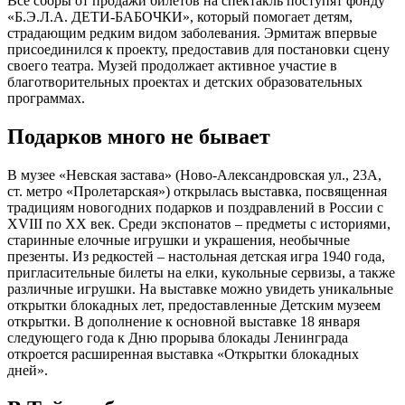
Все сборы от продажи билетов на спектакль поступят фонду
«Б.Э.Л.А. ДЕТИ-БАБОЧКИ», который помогает детям,
страдающим редким видом заболевания. Эрмитаж впервые
присоединился к проекту, предоставив для постановки сцену
своего театра. Музей продолжает активное участие в
благотворительных проектах и детских образовательных
программах.
Подарков много не бывает
В музее «Невская застава» (Ново-Александровская ул., 23А,
ст. метро «Пролетарская») открылась выставка, посвященная
традициям новогодних подарков и поздравлений в России с
XVIII по XX век. Среди экспонатов – предметы с историями,
старинные елочные игрушки и украшения, необычные
презенты. Из редкостей – настольная детская игра 1940 года,
пригласительные билеты на елки, кукольные сервизы, а также
различные игрушки. На выставке можно увидеть уникальные
открытки блокадных лет, предоставленные Детским музеем
открытки. В дополнение к основной выставке 18 января
следующего года к Дню прорыва блокады Ленинграда
откроется расширенная выставка «Открытки блокадных
дней».