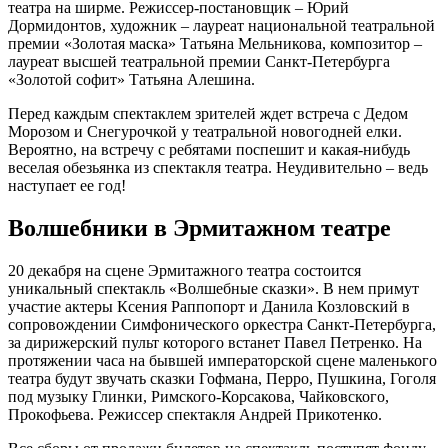
театра на ширме. Режиссер-постановщик – Юрий
Дормидонтов, художник – лауреат национальной театральной
премии «Золотая маска» Татьяна Мельникова, композитор –
лауреат высшей театральной премии Санкт-Петербурга
«Золотой софит» Татьяна Алешина.
Перед каждым спектаклем зрителей ждет встреча с Дедом
Морозом и Снегурочкой у театральной новогодней елки.
Вероятно, на встречу с ребятами поспешит и какая-нибудь
веселая обезьянка из спектакля театра. Неудивительно – ведь
наступает ее год!
Волшебники в Эрмитажном театре
20 декабря на сцене Эрмитажного театра состоится
уникальный спектакль «Волшебные сказки». В нем примут
участие актеры Ксения Раппопорт и Данила Козловский в
сопровождении Симфонического оркестра Санкт-Петербурга,
за дирижерский пульт которого встанет Павел Петренко. На
протяжении часа на бывшей императорской сцене маленького
театра будут звучать сказки Гофмана, Перро, Пушкина, Гоголя
под музыку Глинки, Римского-Корсакова, Чайковского,
Прокофьева. Режиссер спектакля Андрей Прикотенко.