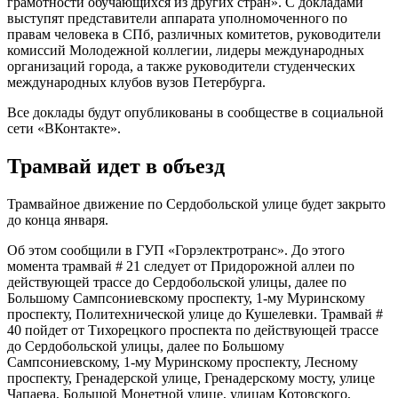
грамотности обучающихся из других стран». С докладами
выступят представители аппарата уполномоченного по
правам человека в СПб, различных комитетов, руководители
комиссий Молодежной коллегии, лидеры международных
организаций города, а также руководители студенческих
международных клубов вузов Петербурга.
Все доклады будут опубликованы в сообществе в социальной
сети «ВКонтакте».
Трамвай идет в объезд
Трамвайное движение по Сердобольской улице будет закрыто
до конца января.
Об этом сообщили в ГУП «Горэлектротранс». До этого
момента трамвай # 21 следует от Придорожной аллеи по
действующей трассе до Сердобольской улицы, далее по
Большому Сампсониевскому проспекту, 1-му Муринскому
проспекту, Политехнической улице до Кушелевки. Трамвай #
40 пойдет от Тихорецкого проспекта по действующей трассе
до Сердобольской улицы, далее по Большому
Сампсониевскому, 1-му Муринскому проспекту, Лесному
проспекту, Гренадерской улице, Гренадерскому мосту, улице
Чапаева, Большой Монетной улице, улицам Котовского,