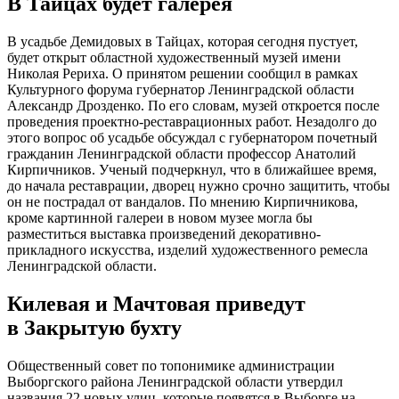
В Тайцах будет галерея
В усадьбе Демидовых в Тайцах, которая сегодня пустует,
будет открыт областной художественный музей имени
Николая Рериха. О принятом решении сообщил в рамках
Культурного форума губернатор Ленинградской области
Александр Дрозденко. По его словам, музей откроется после
проведения проектно-реставрационных работ. Незадолго до
этого вопрос об усадьбе обсуждал с губернатором почетный
гражданин Ленинградской области профессор Анатолий
Кирпичников. Ученый подчеркнул, что в ближайшее время,
до начала реставрации, дворец нужно срочно защитить, чтобы
он не пострадал от вандалов. По мнению Кирпичникова,
кроме картинной галереи в новом музее могла бы
разместиться выставка произведений декоративно-
прикладного искусства, изделий художественного ремесла
Ленинградской области.
Килевая и Мачтовая приведут
в Закрытую бухту
Общественный совет по топонимике администрации
Выборгского района Ленинградской области утвердил
названия 22 новых улиц, которые появятся в Выборге на