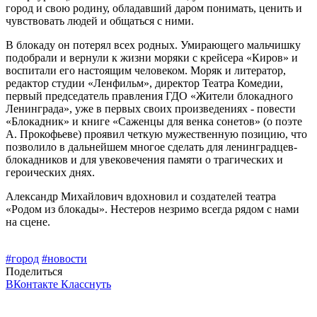
город и свою родину, обладавший даром понимать, ценить и
чувствовать людей и общаться с ними.
В блокаду он потерял всех родных. Умирающего мальчишку
подобрали и вернули к жизни моряки с крейсера «Киров» и
воспитали его настоящим человеком. Моряк и литератор,
редактор студии «Ленфильм», директор Театра Комедии,
первый председатель правления ГДО «Жители блокадного
Ленинграда», уже в первых своих произведениях - повести
«Блокадник» и книге «Саженцы для венка сонетов» (о поэте
А. Прокофьеве) проявил четкую мужественную позицию, что
позволило в дальнейшем многое сделать для ленинградцев-
блокадников и для увековечения памяти о трагических и
героических днях.
Александр Михайлович вдохновил и создателей театра
«Родом из блокады». Нестеров незримо всегда рядом с нами
на сцене.
#город
#новости
Поделиться
ВКонтакте
Класснуть