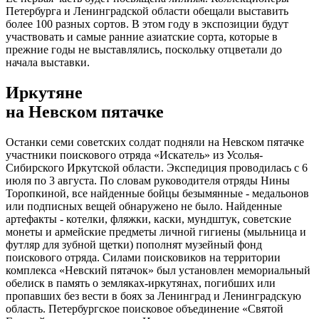
Петербурга и Ленинградской области обещали выставить
более 100 разных сортов. В этом году в экспозиции будут
участвовать и самые ранние азиатские сорта, которые в
прежние годы не выставлялись, поскольку отцветали до
начала выставки.
Иркутяне
на Невском пятачке
Останки семи советских солдат подняли на Невском пятачке
участники поискового отряда «Искатель» из Усолья-
Сибирского Иркутской области. Экспедиция проводилась с 6
июля по 3 августа. По словам руководителя отряды Нины
Торопкиной, все найденные бойцы безымянные - медальонов
или подписных вещей обнаружено не было. Найденные
артефакты - котелки, фляжки, каски, мундштук, советские
монеты и армейские предметы личной гигиены (мыльница и
футляр для зубной щетки) пополнят музейный фонд
поискового отряда. Силами поисковиков на территории
комплекса «Невский пятачок» был установлен мемориальный
обелиск в память о земляках-иркутянах, погибших или
пропавших без вести в боях за Ленинград и Ленинградскую
область. Петербургское поисковое объединение «Святой