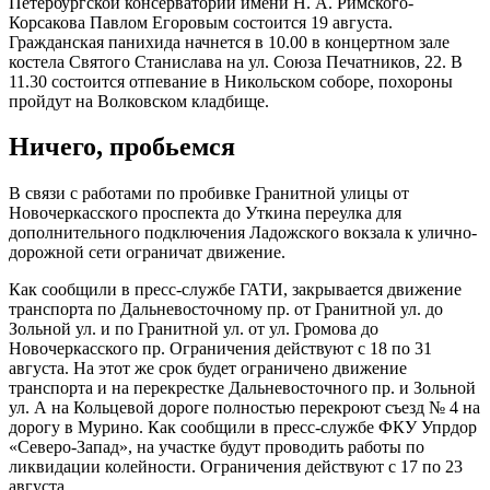
Петербургской консерватории имени Н. А. Римского-
Корсакова Павлом Егоровым состоится 19 августа.
Гражданская панихида начнется в 10.00 в концертном зале
костела Святого Станислава на ул. Союза Печатников, 22. В
11.30 состоится отпевание в Никольском соборе, похороны
пройдут на Волковском кладбище.
Ничего, пробьемся
В связи с работами по пробивке Гранитной улицы от
Новочеркасского проспекта до Уткина переулка для
дополнительного подключения Ладожского вокзала к улично-
дорожной сети ограничат движение.
Как сообщили в пресс-службе ГАТИ, закрывается движение
транспорта по Дальневосточному пр. от Гранитной ул. до
Зольной ул. и по Гранитной ул. от ул. Громова до
Новочеркасского пр. Ограничения действуют с 18 по 31
августа. На этот же срок будет ограничено движение
транспорта и на перекрестке Дальневосточного пр. и Зольной
ул. А на Кольцевой дороге полностью перекроют съезд № 4 на
дорогу в Мурино. Как сообщили в пресс-службе ФКУ Упрдор
«Северо-Запад», на участке будут проводить работы по
ликвидации колейности. Ограничения действуют с 17 по 23
августа.