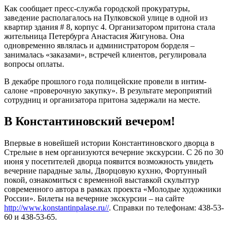
Как сообщает пресс-служба городской прокуратуры,
заведение располагалось на Пулковской улице в одной из
квартир здания # 8, корпус 4. Организатором притона стала
жительница Петербурга Анастасия Жигунова. Она
одновременно являлась и администратором борделя –
занималась «заказами», встречей клиентов, регулировала
вопросы оплаты.
В декабре прошлого года полицейские провели в интим-
салоне «проверочную закупку». В результате мероприятий
сотрудниц и организатора притона задержали на месте.
В Константиновский вечером!
Впервые в новейшей истории Константиновского дворца в
Стрельне в нем организуются вечерние экскурсии. С 26 по 30
июня у посетителей дворца появится возможность увидеть
вечерние парадные залы, Дворцовую кухню, Фортунный
покой, ознакомиться с временной выставкой скульптур
современного автора в рамках проекта «Молодые художники
России». Билеты на вечерние экскурсии – на сайте
http://www.konstantinpalase.ru//
. Справки по телефонам: 438-53-
60 и 438-53-65.