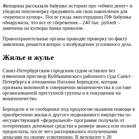
Женщины рассказали бабушке историю про «обмен денег» и
убедили пенсионерку предъявить им свои накопления для
«переписи купюр». После ухода лжесотрудниц ПФ бабушка
обнаружила, что все ее сбережения – 240 тыс. рублей –
заменены на купюры банка приколов.
Правоохранительные органы проводят проверку по факту
заявления, решается вопрос о возбуждении уголовного дела.
Жилье и жулье
Санкт-Петербургским городским судом оставлен без
изменения приговор Куйбышевского районного суда Санкт-
Петербурга в отношении Наталии Берендсен, которая
признана виновной в совершении мошенничества в составе
организованной преступной группы и в покушении на
мошенничество.
Берендсен и ее сообщники под предлогом оказания помощи в
приобретении жилья и другого недвижимого имущества по
несуществующей «федеральной» программе получали от
потерпевших денежные средства в размере аванса или полной
предоплаты, после чего распоряжались полученными
деньгами по своему усмотрению. В результате у 20