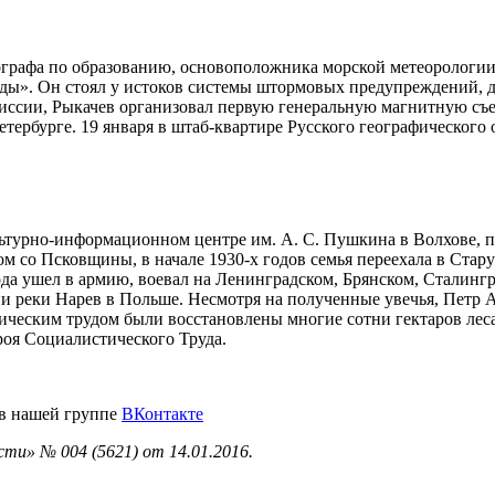
ографа по образованию, основоположника морской метеорологии 
ды». Он стоял у истоков системы штормовых предупреждений, д
ссии, Рыкачев организовал первую генеральную магнитную съем
ербурге. 19 января в штаб-квартире Русского географического о
льтурно-информационном центре им. А. С. Пушкина в Волхове, 
дом со Псковщины, в начале 1930-х годов семья переехала в Ст
да ушел в армию, воевал на Ленинградском, Брянском, Сталингра
и реки Нарев в Польше. Несмотря на полученные увечья, Петр А
ническим трудом были восстановлены многие сотни гектаров ле
роя Социалистического Труда.
 в нашей группе
ВКонтакте
ти» № 004 (5621) от 14.01.2016.