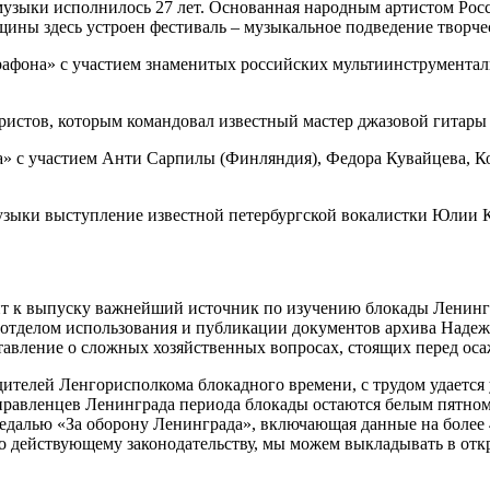
узыки исполнилось 27 лет. Основанная народным артистом Рос
щины здесь устроен фестиваль – музыкальное подведение творче
рафона» с участием знаменитых российских мультиинструмента
истов, которым командовал известный мастер джазовой гитары 
а» с участием Анти Сарпилы (Финляндия), Федора Кувайцева, К
ыки выступление известной петербургской вокалистки Юлии К
т к выпуску важнейший источник по изучению блокады Ленингр
я отделом использования и публикации документов архива Надеж
авление о сложных хозяйственных вопросах, стоящих перед оса
ителей Ленгорисполкома блокадного времени, с трудом удается у
управленцев Ленинграда периода блокады остаются белым пятно
едалью «За оборону Ленинграда», включающая данные на более 4
 по действующему законодательству, мы можем выкладывать в от