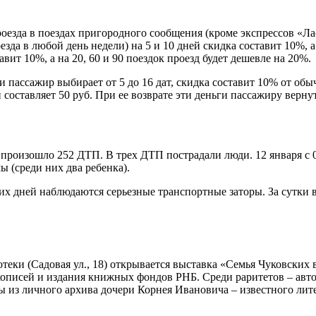
оезда в поездах пригородного сообщения (кроме экспрессов «Ла
зда в любой день недели) на 5 и 10 дней скидка составит 10%, а
вит 10%, а на 20, 60 и 90 поездок проезд будет дешевле на 20%.
и пассажир выбирает от 5 до 16 дат, скидка составит 10% от об
составляет 50 руб. При ее возврате эти деньги пассажиру вернут
я произошло 252 ДТП. В трех ДТП пострадали люди. 12 января с 
ы (среди них два ребенка).
ких дней наблюдаются серьезные транспортные заторы. За сутки 
теки (Садовая ул., 18) открывается выставка «Семья Чуковских 
рукописей и издания книжных фондов РНБ. Среди раритетов – ав
 из личного архива дочери Корнея Ивановича – известного лит