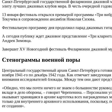
Санкт-Петербургской государственной филармонии джазовой м
элиту лучших джазовых клубов мира. В честь очередной годов
13 января фестиваль открылся премьерой программы «Три виб
Текучева в сопровождении ансамбля Николая Сизова.
Фестивальную программу дня продолжил парад джазовых гитар
А сегодня публику ждет джазовое представление «Три кларнет
Андрея Зимовца.
Завершит XV Новогодний фестиваль Филармонии джазовой муз
Стенограммы военной поры
Центральный государственный архив Санкт-Петербурга готови
ноября 1941-го по декабрь 1942 года. Как отмечает заведующа
внимания исследователей блокады. Между тем они дают предст
«Обидно, что мы почти ничего не знаем о большинстве руковод
вкладе в дело обороны, – говорит Черепенина. – Персоналии 
оказывает хранящаяся в архиве картотека всех награжденных м
только для внутреннего архивного использования, поскольку,
ее создания».