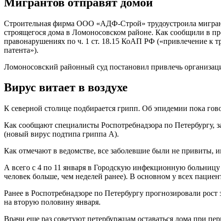
Мигрантов отправят домой
Строительная фирма ООО «АДФ-Строй» трудоустроила мигранто
строящегося дома в Ломоносовском районе. Как сообщили в 
правонарушениях по ч. 1 ст. 18.15 КоАП РФ («привлечение к 
патента»).
Ломоносовский районный суд постановил привлечь организаци
Вирус витает в воздухе
К северной столице подбирается грипп. Об эпидемии пока гово
Как сообщают специалисты Роспотребнадзора по Петербургу,
(новый вирус подтипа гриппа А).
Как отмечают в ведомстве, все заболевшие были не привиты, 
А всего с 4 по 11 января в Городскую инфекционную больницу 
человек больше, чем неделей ранее). В основном у всех пацие
Ранее в Роспотребнадзоре по Петербургу прогнозировали рост 
на вторую половину января.
Врачи еще раз советуют петербуржцам оставаться дома при пе