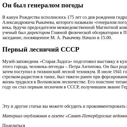
Он был генералом погоды
В канун Рождества исполнилось 175 лет со дня рождения гидр
Александровича Рыкачева, которого называли «генералом пого
века, будучи председателем межведомственной Магнитной коми
ученый был директором Главной физической обсерватории в Пет
заседание, посвященное М. А. Рыкачеву. Начало в 15.00.
Первый лесничий СССР
Музей-заповедник «Старая Ладога» подготовил выставку в ку
этого города, человека-легенды – Петра Антипова. Он был ро
затем поступил в тихвинский лесной техникум. В июле 1941 го
стрелком-радистом в танке, был тяжело ранен при форсировани
жизнь трудился в Волховском лесничестве. Его поистине тита
году он стал первым лесничим в СССР, получившим звание Ге
Эту и другие статьи вы можете обсудить и прокомментировать
Материал опубликован в газете «Санкт-Петербургские ведомос
Поделиться