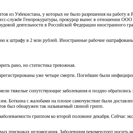
в из Узбекистана, у которых не было разрешения на работу в Р
пресс-службе Генпрокуратуры, прокурор вынес в отношении ОО
трудовой деятельности в Российской Федерации иностранного гра
ю к штрафу в 2 млн рублей. Иностранные рабочие оштрафованы
рить рано, но статистика тревожная.
 зарегистрированы уже четыре смерти. Погибшие были инфицир
имели тяжелые сопутствующие заболевания и поздно обратились
им. Боткина с жалобами на плохое самочувствие были доставлены
нтов был обнаружен так называемый свиной грипп.
заболеваемости гриппом ко второй половине декабря. Сейчас эк
рвых признаках недомогания. Заболевшим рекомендуют носить ме