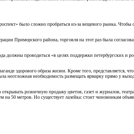
оспект» было сложно пробраться из-за вещевого рынка. Чтобы с
рации Приморского района, торговля на этот раз была согласов
рода должны проводиться «в целях поддержки петербургских и р
ганде здорового образа жизни. Кроме того, представляется, чт
ыла неотложная необходимость размещать ярмарку прямо у выхода
 открывать розничную продажу цветов, газет и журналов, театр
ем на 50 метров. Но существует лазейка: стоит чиновникам объя