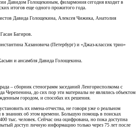
сии Давидом Голощекиным, филармония сегодня входит в
ских итогов еще одного прожитого года.
листов Давида Голощекина, Алексея Чижика, Анатолия
Гасан Багиров.
онстантина Хазановича (Петербург) и «Джаз-классик трио»
асьян и ансамбля Давида Голощекина.
ада – сборник стенограмм заседаний Ленгорисполкома с
да Черепенина, до сих пор эти материалы не являлись объектом
жденным городом, и способах их решения.
становить их имена-отчества, не говоря уже о реальном
м в знаниях об этом времени. Большую помощь в поисках
00 тыс. человек. Сейчас она оцифрована, но пока доступна
крытый доступ личную информацию только через 75 лет после