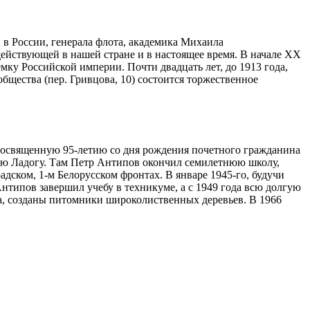
в России, генерала флота, академика Михаила
ействующей в нашей стране и в настоящее время. В начале XX
ку Российской империи. Почти двадцать лет, до 1913 года,
бщества (пер. Гривцова, 10) состоится торжественное
посвященную 95-летию со дня рождения почетного гражданина
арую Ладогу. Там Петр Антипов окончил семилетнюю школу,
дском, 1-м Белорусском фронтах. В январе 1945-го, будучи
нтипов завершил учебу в техникуме, а с 1949 года всю долгую
са, созданы питомники широколиственных деревьев. В 1966