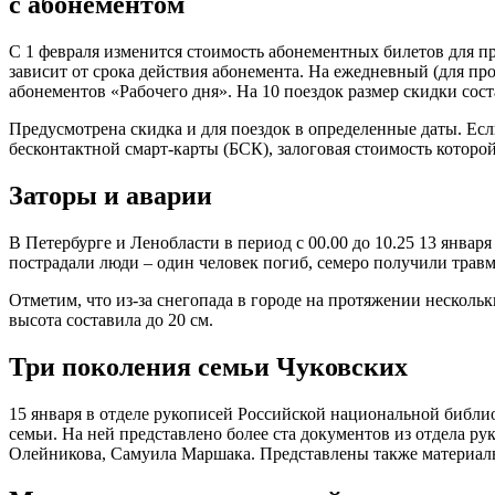
с абонементом
С 1 февраля изменится стоимость абонементных билетов для пр
зависит от срока действия абонемента. На ежедневный (для прое
абонементов «Рабочего дня». На 10 поездок размер скидки соста
Предусмотрена скидка и для поездок в определенные даты. Есл
бесконтактной смарт-карты (БСК), залоговая стоимость которой 
Заторы и аварии
В Петербурге и Ленобласти в период с 00.00 до 10.25 13 январ
пострадали люди – один человек погиб, семеро получили травм
Отметим, что из-за снегопада в городе на протяжении несколь
высота составила до 20 см.
Три поколения семьи Чуковских
15 января в отделе рукописей Российской национальной библио
семьи. На ней представлено более ста документов из отдела 
Олейникова, Самуила Маршака. Представлены также материалы