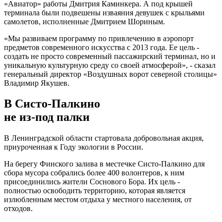
«Авиатор» работы Дмитрия Каминкера. А под крышей
терминала были подвешены изваяния девушек с крыльями
самолетов, исполненные Дмитрием Шориным.
«Мы развиваем программу по привлечению в аэропорт
предметов современного искусства с 2013 года. Ее цель -
создать не просто современный пассажирский терминал, но и
уникальную культурную среду со своей атмосферой», - сказал
генеральный директор «Воздушных ворот северной столицы»
Владимир Якушев.
В Систо-Палкино
не из-под палки
В Ленинградской области стартовала добровольная акция,
приуроченная к Году экологии в России.
На берегу Финского залива в местечке Систо-Палкино для
сбора мусора собрались более 400 волонтеров, к ним
присоединились жители Соснового Бора. Их цель -
полностью освободить территорию, которая является
излюбленным местом отдыха у местного населения, от
отходов.