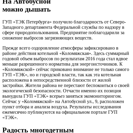
На Автобусной
можно дышать
ГУП «ТЭК Петербурга» получило благодарность от Северо-
Западного департамента Федеральной службы по надзору в
сфере природопользования. Предприятие поблагодарили за
снижение выбросов загрязняющих веществ.
Прежде всего оздоровление атмосферы зафиксировано в
районе действия котельной «Коломяжская». Здесь суммарный
годовой объем выбросов по результатам 2016 года стал вдвое
меньше разрешенного норматива для энергоисточников. К
«Коломяжской» сейчас приковано внимание не только самого
ГУП «ТЭК», но и городской власти, так как эта котельная
расположена в непосредственной близости от жилой
застройки. Жители района не перестают беспокоиться о своей
экологической безопасности. Отчасти именно их позиция
вынудила ГУП «ТЭК» всерьез заняться экомониторингом.
Сейчас у «Коломяжской» на Автобусной ул., 9, расположен
пункт отбора и анализа воздуха. Результаты исследования
ежемесячно публикуются на официальном портале ГУП
«ТЭК».
Радость многодетным