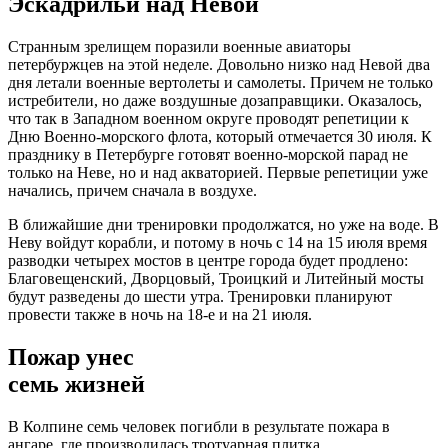
Эскадрильи над Невой
Странным зрелищем поразили военные авиаторы
петербуржцев на этой неделе. Довольно низко над Невой два
дня летали военные вертолеты и самолеты. Причем не только
истребители, но даже воздушные дозаправщики. Оказалось,
что так в Западном военном округе проводят репетиции к
Дню Военно-морского флота, который отмечается 30 июля. К
празднику в Петербурге готовят военно-морской парад не
только на Неве, но и над акваторией. Первые репетиции уже
начались, причем сначала в воздухе.
В ближайшие дни тренировки продолжатся, но уже на воде. В
Неву войдут корабли, и потому в ночь с 14 на 15 июля время
разводки четырех мостов в центре города будет продлено:
Благовещенский, Дворцовый, Троицкий и Литейный мосты
будут разведены до шести утра. Тренировки планируют
провести также в ночь на 18-е и на 21 июля.
Пожар унес
семь жизней
В Колпине семь человек погибли в результате пожара в
ангаре, где производилась тротуарная плитка.