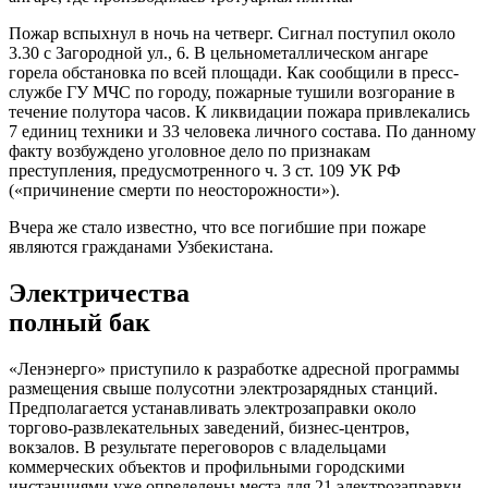
Пожар вспыхнул в ночь на четверг. Сигнал поступил около
3.30 с Загородной ул., 6. В цельнометаллическом ангаре
горела обстановка по всей площади. Как сообщили в пресс-
службе ГУ МЧС по городу, пожарные тушили возгорание в
течение полутора часов. К ликвидации пожара привлекались
7 единиц техники и 33 человека личного состава. По данному
факту возбуждено уголовное дело по признакам
преступления, предусмотренного ч. 3 ст. 109 УК РФ
(«причинение смерти по неосторожности»).
Вчера же стало известно, что все погибшие при пожаре
являются гражданами Узбекистана.
Электричества
полный бак
«Ленэнерго» приступило к разработке адресной программы
размещения свыше полусотни электрозарядных станций.
Предполагается устанавливать электрозаправки около
торгово-развлекательных заведений, бизнес-центров,
вокзалов. В результате переговоров с владельцами
коммерческих объектов и профильными городскими
инстанциями уже определены места для 21 электрозаправки.