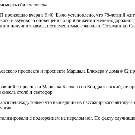
асмерть сбил человека.
 произошло вчера в 9.40. Было установлено, что 78-летний жи
вого и звукового оповещения о приближении железнодорожного
ажданин получил травмы, несовместимые с жизнью. Сотрудники 
евского проспекта и проспекта Маршала Блюхера у дома # 62 пр
авший с проспекта Маршала Блюхера на Кондратьевский, не проп
е снесла столб и светофор.
ся пешеход, только что вышедший из пассажирского автобуса на 
урга».
питализировали с подозрением на перелом ног. По факту случив