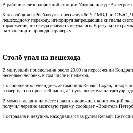
В районе железнодорожной станции Ушково поезд «Аллегро» н
Как сообщили «Росбалту» в пресс-службе УТ МВД по СЗФО, ЧП
пешеходному переходу, игнорируя запрещающие сигналы свето
торможение, но наезда избежать не удалось. В результате гр
на транспорте проводят проверку.
Столб упал на пешехода
В минувший понедельник около 20.00 на пересечении Кондрать
несколько человек, в том числе и пешеход.
По сообщению очевидцев, автомобиль Renault Logan, поворачив
развернуло на проезжей части, а Toyota вылетела на тротуар, гд
В момент аварии на месте падения дорожных конструкций оказал
получил черепно-мозговую травму, сообщает «Водитель Петерб
Пострадала и девушка, находившаяся за рулем Renault. Ее гос