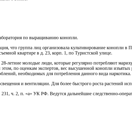
лаборатория по выращиванию конопли.
ция, что группа лиц организовала культивирование конопли в 
емной квартире в д. 23, корп. 1, по Туристской улице.
 28-летние молодые люди, которые регулярно потребляют мариху
 этом, по оценкам экспертов, вес высушенной конопли изъятых р
облений, необходимых для потребления данного вида наркотика.
вещения и вентиляции. Для более быстрого роста растений исп
231, ч. 2, п. «а» УК РФ. Ведутся дальнейшие следственно-опер