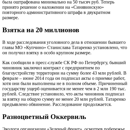
была оштрафована минимально на 50 тысяч руб. Теперь
принято решение о наложении на «Синявинскую»
повторного административного штрафа в двукратном
размере.
Взятка на 20 миллионов
В ходе расследования уголовного дела в отношении бывшего
главы МО «Купчино» Станислава Татаренко установлено, что
он получил взятку в особо крупном размере.
Как сообщили в пресс-службе СК РФ по Петербургу, бывший
чиновник заключил контракт с предприятием по
благоустройству территории на сумму более 43 млн рублей. В
феврале – июне 2014 года он подписал акты о приемке работ,
хотя они были выполнены не в полном объеме. Причиненный
государству ущерб оценивается не менее чем в 2 млн 190 тыс.
рублей. Следствие установило, что акты чиновник подписал
за взятку на общую сумму не менее 20 млн рублей. Татаренко
предъявлено обвинение. Расследование продолжается.
Разноцветный Оккервиль
Экологи организации «Зеленый фронт», осмотрев побережье