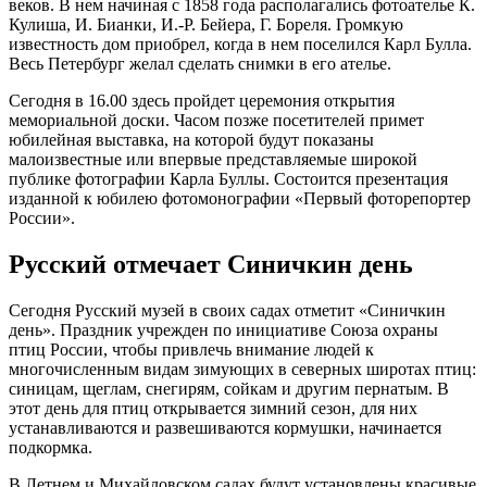
веков. В нем начиная с 1858 года располагались фотоателье К.
Кулиша, И. Бианки, И.-Р. Бейера, Г. Бореля. Громкую
известность дом приобрел, когда в нем поселился Карл Булла.
Весь Петербург желал сделать снимки в его ателье.
Сегодня в 16.00 здесь пройдет церемония открытия
мемориальной доски. Часом позже посетителей примет
юбилейная выставка, на которой будут показаны
малоизвестные или впервые представляемые широкой
публике фотографии Карла Буллы. Состоится презентация
изданной к юбилею фотомонографии «Первый фоторепортер
России».
Русский отмечает Синичкин день
Сегодня Русский музей в своих садах отметит «Синичкин
день». Праздник учрежден по инициативе Союза охраны
птиц России, чтобы привлечь внимание людей к
многочисленным видам зимующих в северных широтах птиц:
синицам, щеглам, снегирям, сойкам и другим пернатым. В
этот день для птиц открывается зимний сезон, для них
устанавливаются и развешиваются кормушки, начинается
подкормка.
В Летнем и Михайловском садах будут установлены красивые