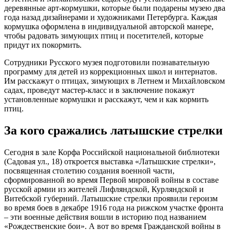
деревянные арт-кормушки, которые были подарены музею два
года назад дизайнерами и художниками Петербурга. Каждая
кормушка оформлена в индивидуальной авторской манере,
чтобы радовать зимующих птиц и посетителей, которые
придут их покормить.
Сотрудники Русского музея подготовили познавательную
программу для детей из коррекционных школ и интернатов.
Им расскажут о птицах, зимующих в Летнем и Михайловском
садах, проведут мастер-класс и в заключение покажут
установленные кормушки и расскажут, чем и как кормить
птиц.
За кого сражались латышские стрелки
Сегодня в зале Корфа Российской национальной библиотеки
(Садовая ул., 18) откроется выставка «Латышские стрелки»,
посвященная столетию создания военной части,
сформированной во время Первой мировой войны в составе
русской армии из жителей Лифляндской, Курляндской и
Витебской губерний. Латышские стрелки проявили героизм
во время боев в декабре 1916 года на рижском участке фронта
– эти военные действия вошли в историю под названием
«Рождественские бои». А вот во время Гражданской войны в