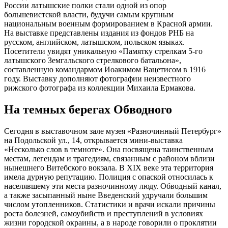
России латышские полки стали одной из опор
большевистской власти, будучи самым крупным
национальным военным формированием в Красной армии.
На выставке представлены издания из фондов РНБ на
русском, английском, латышском, польском языках.
Посетители увидят уникальную «Памятку стрелкам 5-го
латышского Земгальского стрелкового батальона»,
составленную командармом Иоакимом Вацетисом в 1916
году. Выставку дополняют фотографии неизвестного
рижского фотографа из коллекции Михаила Ермакова.
На темных берегах Обводного
Сегодня в выставочном зале музея «Разночинный Петербург»
на Подольской ул., 14, открывается мини-выставка
«Несколько слов в темноте». Она посвящена таинственным
местам, легендам и трагедиям, связанным с районом вблизи
нынешнего Витебского вокзала. В XIX веке эта территория
имела дурную репутацию. Полиция с опаской относилась к
населявшему эти места разночинному люду. Обводный канал,
а также засыпанный ныне Введенский удручали большим
числом утопленников. Статистики и врачи искали причины
роста болезней, самоубийств и преступлений в условиях
жизни городской окраины, а в народе говорили о проклятии