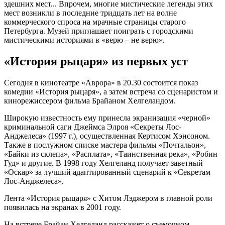
здешних мест... Впрочем, многие мистические легенды этих
мест возникли в последние тридцать лет на волне
коммерческого спроса на мрачные страницы старого
Петербурга. Музей приглашает поиграть с городскими
мистическими историями в «верю – не верю».
«История рыцаря» из первых уст
Сегодня в кинотеатре «Аврора» в 20.30 состоится показ
комедии «История рыцаря», а затем встреча со сценаристом и
кинорежиссером фильма Брайаном Хелгеландом.
Широкую известность ему принесла экранизация «черной»
криминальной саги Джеймса Элроя «Секреты Лос-
Анджелеса» (1997 г.), осуществленная Кертисом Хэнсоном.
Также в послужном списке мастера фильмы «Почтальон»,
«Байки из склепа», «Расплата», «Таинственная река», «Робин
Гуд» и другие. В 1998 году Хелгеланд получает заветный
«Оскар» за лучший адаптированный сценарий к «Секретам
Лос-Анджелеса».
Лента «История рыцаря» с Хитом Лэджером в главной роли
появилась на экранах в 2001 году.
На встрече Брайан Хелгеланд расскажет о съемочном