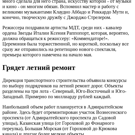
много сделала для него страна, искусству которой - от музыки
и кино - он многим обязан. Вспомнил мастер и работу с
великими музыкантами Клаудио Аббадо и Риккардо Мути и,
конечно, творческую дружбу с Джорджо Стрелером.
Режиссера поздравили артисты МДТ, среди них - кавалер
ордена Звезды Италии Ксения Раппопорт, которая, вероятно,
должна обращаться к режиссеру: «Коммендаторе!».
Церемония была торжественной, но короткой, поскольку все
сразу же отправились на репетицию нового спектакля,
премьера которого намечена на начало мая.
Грядет летний ремонт
Дирекция транспортного строительства объявила конкурсы
по выбору подрядчиков на летний ремонт дорог. Объекты
разделены на три лота - Северный, Юго-Восточный и Юго-
Западный. Примерно по миллиарду рублей каждый.
Наибольший объем работ планируется в Адмиралтейском
районе. Здесь будет отремонтирован участок Вознесенского
проспекта (от Адмиралтейского проспекта до Садовой
улицы), Казанская улица (от Гороховой до Фонарного
переулка), Большая Морская (от Гороховой до Крюкова
канала) и другие более мелкие объекты.