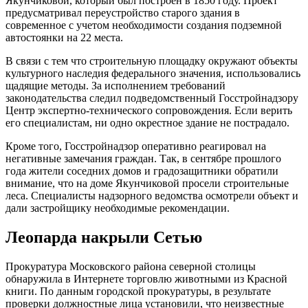
Якунчиковой, который был построен в 1850 году. Проект
предусматривал переустройство старого здания в
современное с учетом необходимости создания подземной
автостоянки на 22 места.
В связи с тем что строительную площадку окружают объекты
культурного наследия федерального значения, использовались
щадящие методы. За исполнением требований
законодательства следил подведомственный Госстройнадзору
Центр экспертно-технического сопровождения. Если верить
его специалистам, ни одно окрестное здание не пострадало.
Кроме того, Госстройнадзор оперативно реагировал на
негативные замечания граждан. Так, в сентябре прошлого
года жители соседних домов и градозащитники обратили
внимание, что на доме Якунчиковой просели строительные
леса. Специалисты надзорного ведомства осмотрели объект и
дали застройщику необходимые рекомендации.
Леопарда накрыли Сетью
Прокуратура Московского района северной столицы
обнаружила в Интернете торговлю животными из Красной
книги. По данным городской прокуратуры, в результате
проверки должностные лица установили, что неизвестные