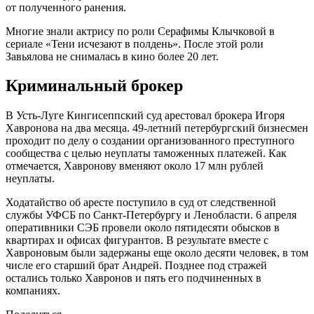
от полученного ранения.
Многие знали актрису по роли Серафимы Клычковой в
сериале «Тени исчезают в полдень». После этой роли
Завьялова не снималась в кино более 20 лет.
Криминальный брокер
В Усть-Луге Кингисеппский суд арестовал брокера Игоря
Хавронова на два месяца. 49-летний петербургский бизнесмен
проходит по делу о создании организованного преступного
сообщества с целью неуплаты таможенных платежей. Как
отмечается, Хавронову вменяют около 17 млн рублей
неуплаты.
Ходатайство об аресте поступило в суд от следственной
службы УФСБ по Санкт-Петербургу и Ленобласти. 6 апреля
оперативники СЭБ провели около пятидесяти обысков в
квартирах и офисах фигурантов. В результате вместе с
Хавроновым были задержаны еще около десяти человек, в том
числе его старший брат Андрей. Позднее под стражей
остались только Хавронов и пять его подчиненных в
компаниях.