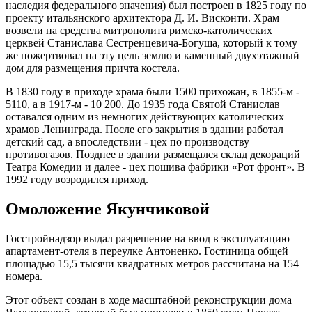
наследия федерального значения) был построен в 1825 году по
проекту итальянского архитектора Д. И. Висконти. Храм
возвели на средства митрополита римско-католических
церквей Станислава Сестренцевича-Богуша, который к тому
же пожертвовал на эту цель землю и каменный двухэтажный
дом для размещения причта костела.
В 1830 году в приходе храма были 1500 прихожан, в 1855-м -
5110, а в 1917-м - 10 200. До 1935 года Святой Станислав
оставался одним из немногих действующих католических
храмов Ленинграда. После его закрытия в здании работал
детский сад, а впоследствии - цех по производству
противогазов. Позднее в здании размещался склад декораций
Театра Комедии и далее - цех пошива фабрики «Рот фронт». В
1992 году возродился приход.
Омоложение Якунчиковой
Госстройнадзор выдал разрешение на ввод в эксплуатацию
апартамент-отеля в переулке Антоненко. Гостиница общей
площадью 15,5 тысячи квадратных метров рассчитана на 154
номера.
Этот объект создан в ходе масштабной реконструкции дома