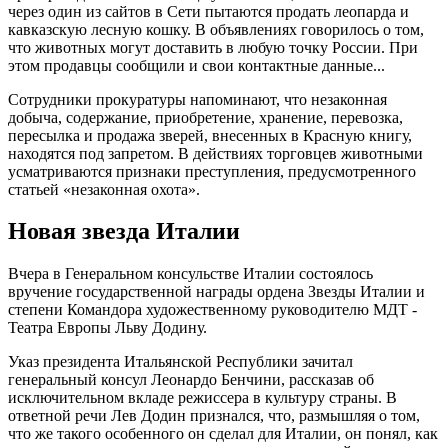
через один из сайтов в Сети пытаются продать леопарда и
кавказскую лесную кошку. В объявлениях говорилось о том,
что животных могут доставить в любую точку России. При
этом продавцы сообщили и свои контактные данные...
Сотрудники прокуратуры напоминают, что незаконная
добыча, содержание, приобретение, хранение, перевозка,
пересылка и продажа зверей, внесенных в Красную книгу,
находятся под запретом. В действиях торговцев животными
усматриваются признаки преступления, предусмотренного
статьей «незаконная охота».
Новая звезда Италии
Вчера в Генеральном консульстве Италии состоялось
вручение государственной награды ордена Звезды Италии и
степени Командора художественному руководителю МДТ -
Театра Европы Льву Додину.
Указ президента Итальянской Республики зачитал
генеральный консул Леонардо Бенчини, рассказав об
исключительном вкладе режиссера в культуру страны. В
ответной речи Лев Додин признался, что, размышляя о том,
что же такого особенного он сделал для Италии, он понял, как