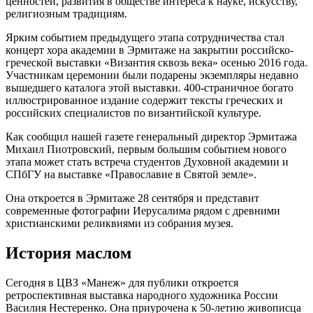
ценностей, развития в обществе интереса к науке, искусству,
религиозным традициям.
Ярким событием предыдущего этапа сотрудничества стал
концерт хора академии в Эрмитаже на закрытии российско-
греческой выставки «Византия сквозь века» осенью 2016 года.
Участникам церемонии были подарены экземпляры недавно
вышедшего каталога этой выставки. 400-страничное богато
иллюстрированное издание содержит тексты греческих и
российских специалистов по византийской культуре.
Как сообщил нашей газете генеральный директор Эрмитажа
Михаил Пиотровский, первым большим событием нового
этапа может стать встреча студентов Духовной академии и
СПбГУ на выставке «Православие в Святой земле».
Она откроется в Эрмитаже 28 сентября и представит
современные фотографии Иерусалима рядом с древними
христианскими реликвиями из собрания музея.
История маслом
Сегодня в ЦВЗ «Манеж» для публики откроется
ретроспективная выставка народного художника России
Василия Нестеренко. Она приурочена к 50-летию живописца